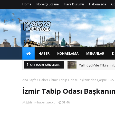
Home
Nöbetçi Eczane
Hava Durumu
Hakkımızda
Giz
HABER
KONAKLAMA
MEKANLAR
D
Yalıhüyük'de Tilkilerin 
KATEGORI GÜNCELERI
Ana Sayfa
Haber
İzmir Tabip Odası Başkanından Çarpıcı TU
İzmir Tabip Odası Başkan
Eğitim - haber.web.tr
01:46