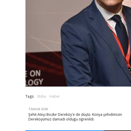
Tags:
Bsha
Haber
DAHA ESKI
Şehit Ateşi Bozkır Dereköy'e de düştü. Konya şehidimizin
Dereköyümüz damadı olduğu öğrenildi.