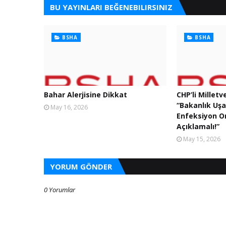
BU YAYINLARI BEĞENEBILIRSINIZ
BSHA
BSHA
Bahar Alerjisine Dikkat
CHP’li Milletv
“Bakanlık Uş
May 16, 2026
Enfeksiyon Or
Açıklamalı!”
May 15, 2026
YORUM GÖNDER
0 Yorumlar