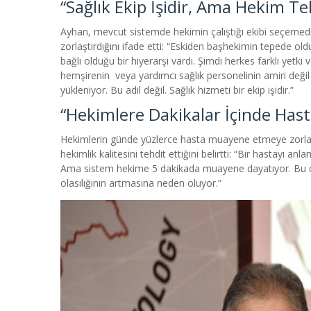
“Sağlık Ekip İşidir, Ama Hekim T
Ayhan, mevcut sistemde hekimin çalıştığı ekibi seçemedi
zorlaştırdığını ifade etti:
“Eskiden başhekimin tepede oldu
bağlı olduğu bir hiyerarşi vardı. Şimdi herkes farklı yetki
hemşirenin veya yardımcı sağlık personelinin amiri deği
yükleniyor. Bu adil değil. Sağlık hizmeti bir ekip işidir.”
“Hekimlere Dakikalar İçinde Hast
Hekimlerin günde yüzlerce hasta muayene etmeye zorla
hekimlik kalitesini tehdit ettiğini belirtti:
“Bir hastayı anl
Ama sistem hekime 5 dakikada muayene dayatıyor. Bu d
olasılığının artmasına neden oluyor.”