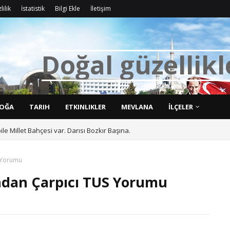
lilik
İstatistik
Bilgi Ekle
İletişim
D
o
ğ
a
l
g
ü
z
e
l
l
i
k
l
OĞA
TARIH
ETKINLIKLER
MEVLANA
İLÇELER
bile Millet Bahçesi var. Darısı Bozkır Başına.
S Yorumu
ından Çarpıcı TUS Yorumu