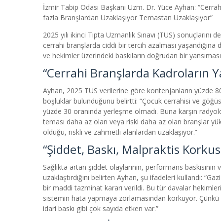
İzmir Tabip Odası Başkanı Uzm. Dr. Yüce Ayhan: “Cerrah
fazla Branşlardan Uzaklaşıyor Temastan Uzaklaşıyor”
2025 yılı ikinci Tıpta Uzmanlık Sınavı (TUS) sonuçlarını
cerrahi branşlarda ciddi bir tercih azalması yaşandığına 
ve hekimler üzerindeki baskıların doğrudan bir yansımasıd
“Cerrahi Branşlarda Kadroların Ya
Ayhan, 2025 TUS verilerine göre kontenjanların yüzde 80’
boşluklar bulunduğunu belirtti:
“Çocuk cerrahisi ve göğüs 
yüzde 30 oranında yerleşme olmadı. Buna karşın radyoloji,
teması daha az olan veya riski daha az olan branşlar yü
olduğu, riskli ve zahmetli alanlardan uzaklaşıyor.”
“Şiddet, Baskı, Malpraktis Korkus
Sağlıkta artan şiddet olaylarının, performans baskısının 
uzaklaştırdığını belirten Ayhan, şu ifadeleri kullandı:
“Gazi
bir maddi tazminat kararı verildi. Bu tür davalar hekiml
sistemin hata yapmaya zorlamasından korkuyor. Çünkü he
idari baskı gibi çok sayıda etken var.”