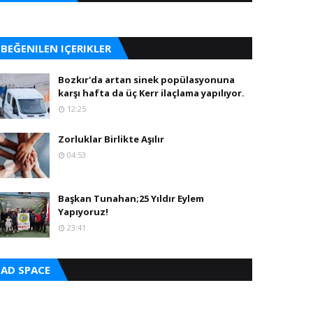
BEĞENILEN IÇERIKLER
Bozkır'da artan sinek popülasyonuna
karşı hafta da üç Kerr ilaçlama yapılıyor.
12:25
Zorluklar Birlikte Aşılır
04:53
Başkan Tunahan;25 Yıldır Eylem
Yapıyoruz!
23:41
AD SPACE