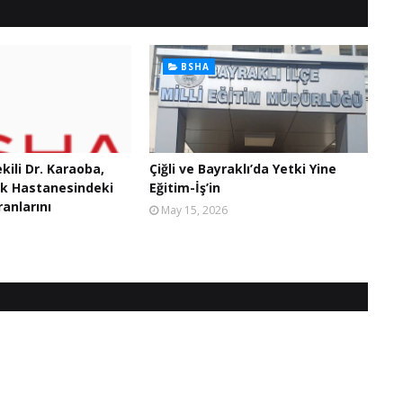
BSHA
ekili Dr. Karaoba,
Çiğli ve Bayraklı’da Yetki Yine
ak Hastanesindeki
Eğitim-İş’in
anlarını
May 15, 2026