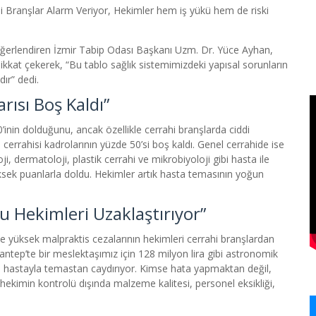
i Branşlar Alarm Veriyor, Hekimler hem iş yükü hem de riski
 değerlendiren İzmir Tabip Odası Başkanı Uzm. Dr. Yüce Ayhan,
dikkat çekerek, “Bu tablo sağlık sistemimizdeki yapısal sorunların
ır” dedi.
rısı Boş Kaldı”
inin dolduğunu, ancak özellikle cerrahi branşlarda ciddi
cerrahisi kadrolarının yüzde 50’si boş kaldı. Genel cerrahide ise
 dermatoloji, plastik cerrahi ve mikrobiyoloji gibi hasta ile
ksek puanlarla doldu. Hekimler artık hasta temasının yoğun
u Hekimleri Uzaklaştırıyor”
ve yüksek malpraktis cezalarının hekimleri cerrahi branşlardan
antep’te bir meslektaşımız için 128 milyon lira gibi astronomik
eri hastayla temastan caydırıyor. Kimse hata yapmaktan değil,
kimin kontrolü dışında malzeme kalitesi, personel eksikliği,