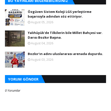
BU YAYINLARI BEĞENEBILIRSINIZ
Özgüven Sistem Koleji LGS yerleştirme
başarısıyla adından söz ettiriyor.
August 05, 2026
Yalıhüyük'de Tilkilerin bile Millet Bahçesi var.
Darısı Bozkır Başına.
August 04, 2026
Bozkır'ın adını uluslararası arenada duyurdu.
August 03, 2026
YORUM GÖNDER
0 Yorumlar