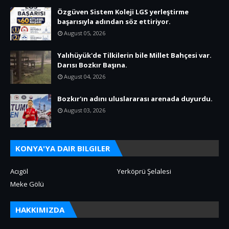
Özgüven Sistem Koleji LGS yerleştirme
başarısıyla adından söz ettiriyor.
August 05, 2026
Yalıhüyük'de Tilkilerin bile Millet Bahçesi var.
Darısı Bozkır Başına.
August 04, 2026
Bozkır'ın adını uluslararası arenada duyurdu.
August 03, 2026
KONYA'YA DAIR BILGILER
Acıgöl
Yerköprü Şelalesi
Meke Gölü
HAKKIMIZDA