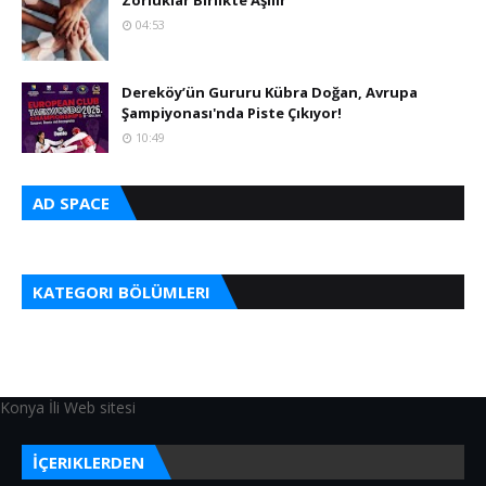
Zorluklar Birlikte Aşılır
04:53
Dereköy’ün Gururu Kübra Doğan, Avrupa
Şampiyonası'nda Piste Çıkıyor!
10:49
AD SPACE
KATEGORI BÖLÜMLERI
Konya İli Web sitesi
İÇERIKLERDEN