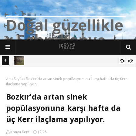
D
o
ğ
a
l
g
ü
z
e
l
l
i
k
l
e
r
Ş
e
h
r
i
K
o
n
y
a
n söz
Yalıhüyük'de Tilkilerin bile Millet Bahçesi var. Darısı Bozkır Başına.
Ana Sayfa
Bozkır'da artan sinek popülasyonuna karşı hafta da üç Kerr
ilaçlama yapılıyor.
Bozkır'da artan sinek
popülasyonuna karşı hafta da
üç Kerr ilaçlama yapılıyor.
Konya Kenti
12:25