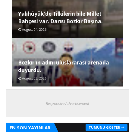
Yalıhüyük'de Tilkilerin bile Millet
Bahçesi var. Darısı Bozkır Başına.
August 04, 2026
Bozkır'ın adını uluslararası arenada
duyurdu.
August 03, 2026
Responsive Advertisement
EN SON YAYINLAR
TÜMÜNÜ GÖSTER