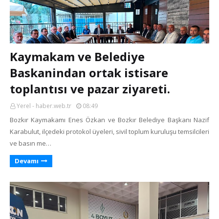
Kaymakam ve Belediye
Baskanindan ortak istisare
toplantısı ve pazar ziyareti.
Yerel - haber.web.tr
08:49
Bozkır Kaymakamı Enes Özkan ve Bozkır Belediye Başkanı Nazif
Karabulut, ilçedeki protokol üyeleri, sivil toplum kuruluşu temsilcileri
ve basın me…
Devamı