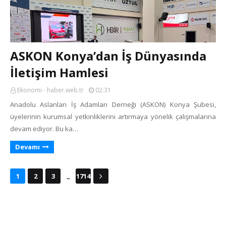
ASKON Konya’dan İş Dünyasında
İletişim Hamlesi
Ekonomi - haber.web.tr
02:31
Anadolu Aslanları İş Adamları Derneği (ASKON) Konya Şubesi,
üyelerinin kurumsal yetkinliklerini artırmaya yönelik çalışmalarına
devam ediyor. Bu ka…
Devamı
...
1
2
3
1714