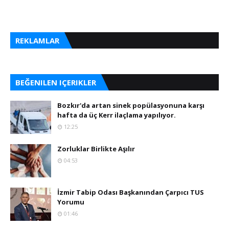
REKLAMLAR
BEĞENILEN IÇERIKLER
Bozkır'da artan sinek popülasyonuna karşı
hafta da üç Kerr ilaçlama yapılıyor.
12:25
Zorluklar Birlikte Aşılır
04:53
İzmir Tabip Odası Başkanından Çarpıcı TUS
Yorumu
01:46