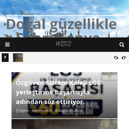
D
o
ğ
a
l
g
ü
z
e
l
l
i
k
l
e
r
Ş
e
h
r
i
K
o
n
y
a
n söz
Yalıhüyük'de Tilkilerin bile Millet Bahçesi var. Darısı Bozkır Başına.
Özgüven Sistem Koleji LGS
yerleştirme başarısıyla
adından söz ettiriyor.
Eğitim - haber.web.tr
August 05, 2026