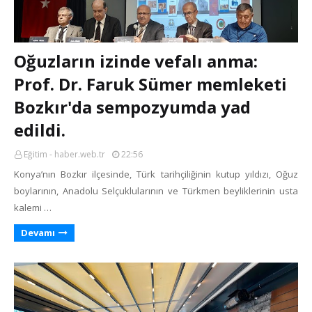
Oğuzların izinde vefalı anma:
Prof. Dr. Faruk Sümer memleketi
Bozkır'da sempozyumda yad
edildi.
Eğitim - haber.web.tr
22:56
Konya’nın Bozkır ilçesinde, Türk tarihçiliğinin kutup yıldızı, Oğuz
boylarının, Anadolu Selçuklularının ve Türkmen beyliklerinin usta
kalemi …
Devamı