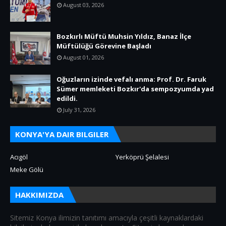
August 03, 2026
Bozkırlı Müftü Muhsin Yıldız, Banaz İlçe
Müftülüğü Görevine Başladı
August 01, 2026
Oğuzların izinde vefalı anma: Prof. Dr. Faruk
Sümer memleketi Bozkır'da sempozyumda yad
edildi.
July 31, 2026
KONYA'YA DAIR BILGILER
Acıgöl
Yerköprü Şelalesi
Meke Gölü
HAKKIMIZDA
Sitemiz Konya ilimizin tanıtımı amacıyla çeşitli kaynaklardaki