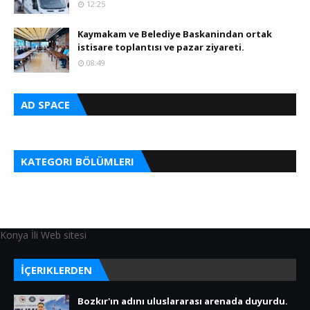
12:25
Kaymakam ve Belediye Baskanindan ortak
istisare toplantısı ve pazar ziyareti.
08:49
AD SPACE
KATEGORI BÖLÜMLERI
Konya İli Web sitesi
İÇERIKLERDEN
Bozkır'ın adını uluslararası arenada duyurdu.