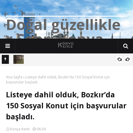
D
o
ğ
a
l
g
ü
z
e
l
l
i
k
l
e
r
Ş
e
h
r
i
K
o
n
y
a
n söz
Yalıhüyük'de Tilkilerin bile Millet Bahçesi var. Darısı Bozkır Başına.
Ana Sayfa
Listeye dahil olduk, Bozkır’da 150 Sosyal Konut için
başvurular başladı.
Listeye dahil olduk, Bozkır’da
150 Sosyal Konut için başvurular
başladı.
Konya Kenti
06:04