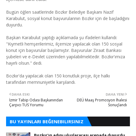
Bugün öğlen saatlerinde Bozkır Belediye Başkanı Nazif
Karabulut, sosyal konut başvurularının Bozkır için de başladığını
duyurdu.
Başkan Karabulut yaptığı açıklamada şu ifadeleri kullandı:
"Kıymetli hemşerilerimiz, ilçemize yapılacak olan 150 sosyal
konut için başvurular başlamıştır. Başvurular Ziraat Bankası
şubeleri ve e-Devlet üzerinden yapılabilmektedir. Bozkır'ımıza
hayırlı olsun." dedi.
Bozkır'da yapılacak olan 150 konutluk proje, ilçe halkı
tarafından memnuniyetle karşılandı.
DAHA ESKI
DAHA YENI
İzmir Tabip Odası Başkanından
DEÜ Maaş Promosyon İhalesi
Çarpıcı TUS Yorumu
Sonuçlandı
BU YAYINLARI BEĞENEBILIRSINIZ
Bozkır'ın adını uluslararası arenada duyurdu.