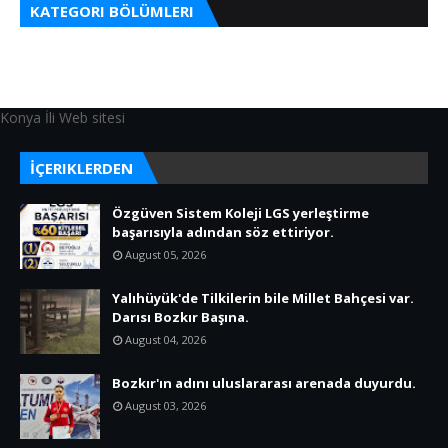
KATEGORI BÖLÜMLERI
Konya İli Web sitesi
İÇERIKLERDEN
Özgüven Sistem Koleji LGS yerleştirme
başarısıyla adından söz ettiriyor.
August 05, 2026
Yalıhüyük'de Tilkilerin bile Millet Bahçesi var.
Darısı Bozkır Başına.
August 04, 2026
Bozkır'ın adını uluslararası arenada duyurdu.
August 03, 2026