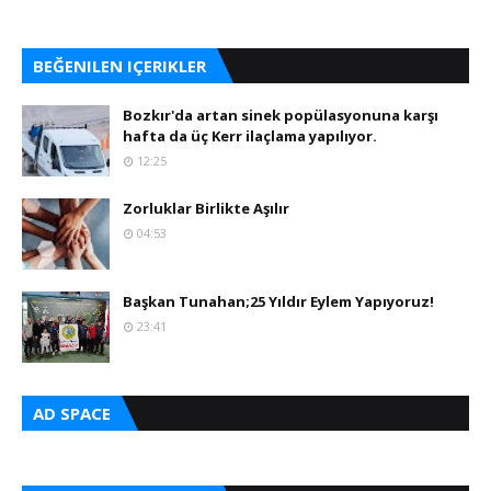
BEĞENILEN IÇERIKLER
Bozkır'da artan sinek popülasyonuna karşı
hafta da üç Kerr ilaçlama yapılıyor.
12:25
Zorluklar Birlikte Aşılır
04:53
Başkan Tunahan;25 Yıldır Eylem Yapıyoruz!
23:41
AD SPACE