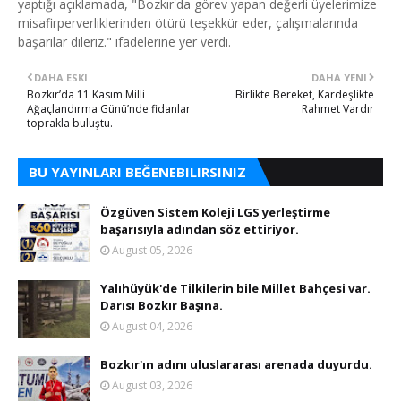
yaptığı açıklamada, "Bozkır'da görev yapan değerli üyelerimize
misafirperverliklerinden ötürü teşekkür eder, çalışmalarında
başarılar dileriz." ifadelerine yer verdi.
DAHA ESKI
DAHA YENI
Bozkır’da 11 Kasım Milli
Birlikte Bereket, Kardeşlikte
Ağaçlandırma Günü’nde fidanlar
Rahmet Vardır
toprakla buluştu.
BU YAYINLARI BEĞENEBILIRSINIZ
Özgüven Sistem Koleji LGS yerleştirme
başarısıyla adından söz ettiriyor.
August 05, 2026
Yalıhüyük'de Tilkilerin bile Millet Bahçesi var.
Darısı Bozkır Başına.
August 04, 2026
Bozkır'ın adını uluslararası arenada duyurdu.
August 03, 2026