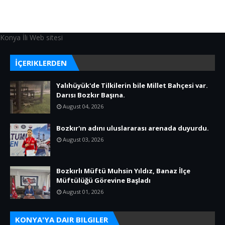
Konya İli Web sitesi
İÇERIKLERDEN
Yalıhüyük'de Tilkilerin bile Millet Bahçesi var.
Darısı Bozkır Başına.
August 04, 2026
Bozkır'ın adını uluslararası arenada duyurdu.
August 03, 2026
Bozkırlı Müftü Muhsin Yıldız, Banaz İlçe
Müftülüğü Görevine Başladı
August 01, 2026
KONYA'YA DAIR BILGILER