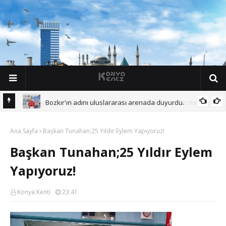
D
o
ğ
a
l
Bozkır'ın adını uluslararası arenada duyurdu.
 Başına.
Ana Sayfa
Başkan Tunahan;25 Yıldır Eylem Yapıyoruz!
Başkan Tunahan;25 Yıldır Eylem
Yapıyoruz!
Konya Kenti
23:41