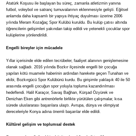
Atatürk Koşusu ile başlayan bu süreç, zamanla atletizmin yanına
futbol, voleybol ve satranç turnuvalarının eklenmesiyle gelişti. Eğitsel
anlamda daha kapsamlı bir yapıya ihtiyaç duyulması üzerine 2006
yılında Meram Kozağaç Spor Kulübü kuruldu. Bu kulüp çatısı altında
öğrencilerin gelişimleri yakından takip edildi ve yetenekli çocuklar spor
kulüplerine yönlendirildi.
Engelli bireyler için mücadele
Yıllar içerisinde elde edilen tecrübeler, faaliyet alanının genişlemesine
olanak sağladı. 2016 yılında Bozkır ilçesinde engelli bir çocuğa
yapılan kötü muamele haberinin ardından harekete geçen Tunahan ve
ekibi, Bozkırgücü Spor Kulübünü kurdu. Bu girişimle yaklaşık 40 ile 50
arasında engelli çocuğun spor yoluyla topluma kazandırılması
hedeflendi. Halil Karaçor, Savaş Bağhan, Kürşad Özyürek ve
Denizhan Eken gibi antrenörlerle birlikte yürütülen çalışmalar, kısa
sürede uluslararası başarılara ulaştı. Avrupa, dünya ve olimpiyat
dereceleriyle Konya adına önemli başarılar elde edildi.
Kültürel gelişim ve toplumsal destek