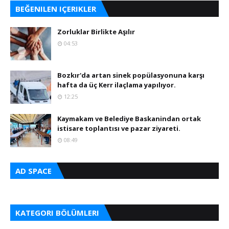
BEĞENILEN IÇERIKLER
Zorluklar Birlikte Aşılır
04:53
Bozkır'da artan sinek popülasyonuna karşı
hafta da üç Kerr ilaçlama yapılıyor.
12:25
Kaymakam ve Belediye Baskanindan ortak
istisare toplantısı ve pazar ziyareti.
08:49
AD SPACE
KATEGORI BÖLÜMLERI