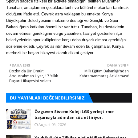
Sporun sadece fiziksel bir aktivite olmadığını belirten Muammer
Tunahan, amaçlarının çocuklara tarihi ve kültürel mekanları tanıtmak
olduğunu ifade etti. Çeyrek asra yaklaşan bu emekte Konya
Büyükşehir Belediyesinin malzeme desteği ve Gençlik ve Spor
Bakanlığının katkıları önemli bir yer tuttu. Tunahan, bu desteklerin
devam etmesi gerektiğine vurgu yaparken, faaliyet gösterilen ilçe
belediyelerinin spor kulüplerine karşı daha duyarlı olması gerektiğini
sözlerine ekledi. Çeyrek asırdır devam eden bu çalışmalar, Konya
merkezli bir başarı hikayesi olarak dikkat çekiyor.
DAHA ESKI
DAHA YENI
Bozkır'da Bir Ömür:
Milli Eğitim Bakanlığı’ndan
Abdurrahman Uyar, 17 Yıllık
Kahramanmaraş Açıklaması!
Başarı Hikayesini Anlattı
BU YAYINLARI BEĞENEBILIRSINIZ
Özgüven Sistem Koleji LGS yerleştirme
başarısıyla adından söz ettiriyor.
August 05, 2026
Yalıhüyük'de Tilkilerin bile Millet Bahçesi var.