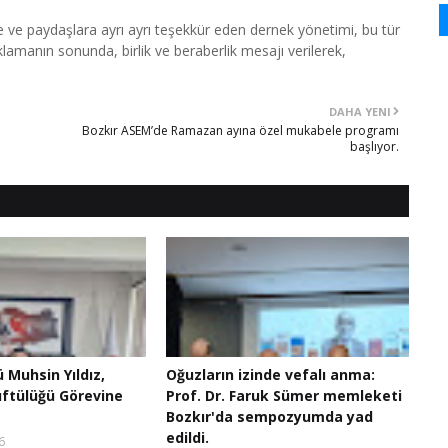
e ve paydaşlara ayrı ayrı teşekkür eden dernek yönetimi, bu tür
çıklamanın sonunda, birlik ve beraberlik mesajı verilerek,
DAHA YENI
Bozkır ASEM’de Ramazan ayına özel mukabele programı
başlıyor.
ü Muhsin Yıldız,
Oğuzların izinde vefalı anma:
üftülüğü Görevine
Prof. Dr. Faruk Sümer memleketi
Bozkır'da sempozyumda yad
edildi.
6