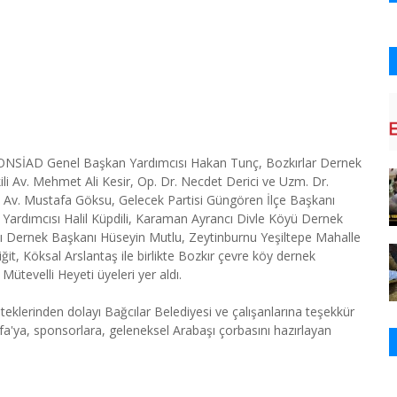
a; KONSİAD Genel Başkan Yardımcısı Hakan Tunç, Bozkırlar Dernek
li Av. Mehmet Ali Kesir, Op. Dr. Necdet Derici ve Uzm. Dr.
 Av. Mustafa Göksu, Gelecek Partisi Güngören İlçe Başkanı
rdımcısı Halil Küpdili, Karaman Ayrancı Divle Köyü Dernek
nı Dernek Başkanı Hüseyin Mutlu, Zeytinburnu Yeşiltepe Mahalle
ğit, Köksal Arslantaş ile birlikte Bozkır çevre köy dernek
Mütevelli Heyeti üyeleri yer aldı.
teklerinden dolayı Bağcılar Belediyesi ve çalışanlarına teşekkür
'ya, sponsorlara, geleneksel Arabaşı çorbasını hazırlayan