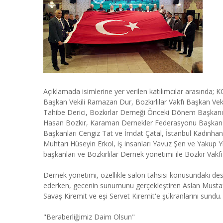
Açıklamada isimlerine yer verilen katılımcılar arasınd
Başkan Vekili Ramazan Dur, Bozkırlılar Vakfı Başkan Veki
Tahibe Derici, Bozkırlar Derneği Önceki Dönem Başkanı
Hasan Bozkır, Karaman Dernekler Federasyonu Başkan Ya
Başkanları Cengiz Tat ve İmdat Çatal, İstanbul Kadınha
Muhtarı Hüseyin Erkol, iş insanları Yavuz Şen ve Yakup Yi
başkanları ve Bozkırlılar Dernek yönetimi ile Bozkır Vakfı 
Dernek yönetimi, özellikle salon tahsisi konusundaki des
ederken, gecenin sunumunu gerçekleştiren Aslan Mustafa
Savaş Kiremit ve eşi Servet Kiremit'e şükranlarını sundu.
"Beraberliğimiz Daim Olsun"