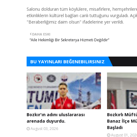
Salonu dolduran tüm köylülere, misafirlere, hemşehriler
etkinliklerin kültürel bağları canlı tuttuğunu vurguladı. A
"Beraberliğimiz daim olsun" ifadelerine yer verildi.
DAHA ESKI
“Aile Hekimliği Bir Sekreterya Hizmeti Değildir”
BU YAYINLARI BEĞENEBILIRSINIZ
Bozkır'ın adını uluslararası
Bozkırlı Müft
arenada duyurdu.
Banaz İlçe M
Başladı
August 03, 2026
August 01, 202