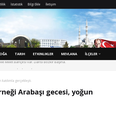
lilik
İstatistik
Bilgi Ekle
İletişim
D
o
ğ
a
l
OĞA
TARIH
ETKINLIKLER
MEVLANA
İLÇELER
rarası arenada duyurdu.
 katılımla gerçekleşti.
rneği Arabaşı gecesi, yoğun