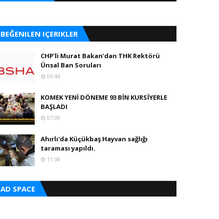
BEĞENILEN IÇERIKLER
CHP’li Murat Bakan’dan THK Rektörü
Ünsal Ban Soruları
06:46
KOMEK YENİ DÖNEME 93 BİN KURSİYERLE
BAŞLADI
07:00
Ahırlı'da Küçükbaş Hayvan sağlığı
taraması yapıldı.
11:38
AD SPACE