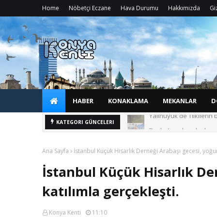
Home
Nöbetçi Eczane
Hava Durumu
Hakkımızda
Giz
HABER
KONAKLAMA
MEKANLAR
D
Bozkır'ın adını ulusla
KATEGORI GÜNCELERI
Ana Sayfa
İstanbul Küçük Hisarlık Derneği Arabaşı gecesi, yoğun
İstanbul Küçük Hisarlık De
katılımla gerçekleşti.
Konya Kenti
11:10