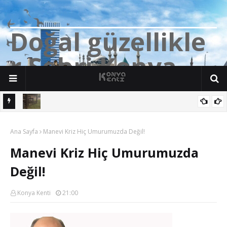
D
o
ğ
a
l
g
ü
z
e
l
l
i
k
l
e
r
Ş
e
h
r
i
K
o
n
y
a
n söz
Yalıhüyük'de Tilkilerin bile Millet Bahçesi var. Darısı Bozkır Başına.
Ana Sayfa
​Manevi Kriz Hiç Umurumuzda Değil!
​Manevi Kriz Hiç Umurumuzda
Değil!
Konya Kenti
21:00