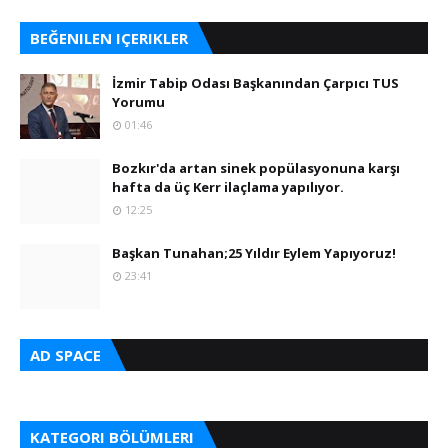
BEĞENILEN IÇERIKLER
İzmir Tabip Odası Başkanından Çarpıcı TUS
Yorumu
01:46
Bozkır'da artan sinek popülasyonuna karşı
hafta da üç Kerr ilaçlama yapılıyor.
12:25
Başkan Tunahan;25 Yıldır Eylem Yapıyoruz!
23:41
AD SPACE
KATEGORI BÖLÜMLERI