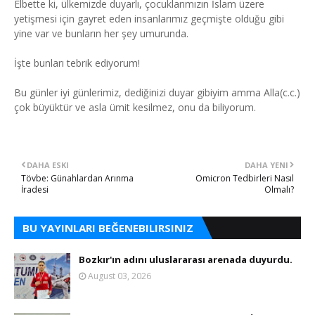
Elbette ki, ülkemizde duyarlı, çocuklarımızın İslam üzere
yetişmesi için gayret eden insanlarımız geçmişte olduğu gibi
yine var ve bunların her şey umurunda.
İşte bunları tebrik ediyorum!
Bu günler iyi günlerimiz, dediğinizi duyar gibiyim amma Alla(c.c.)
çok büyüktür ve asla ümit kesilmez, onu da biliyorum.
DAHA ESKI
DAHA YENI
Tövbe: Günahlardan Arınma
Omicron Tedbirleri Nasıl
İradesi
Olmalı?
BU YAYINLARI BEĞENEBILIRSINIZ
Bozkır'ın adını uluslararası arenada duyurdu.
August 03, 2026