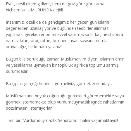
Evet, nesil elden gidiyor, hem de göz göre göre ama
hiçbirimizin UMURUNDA değil!
İnsanımız, özellikle de gençliğimiz her geçen gün İslami
değerlerden uzaklaşıyor ve bugünden tedbirler alınmaz
yapılması gerekenler bir an evvel yapılmazsa birkaç nesil sonra
namaz kılan, oruç tutan, örtünen insan sayısını mumla
arayacağız, bir kenara yazınız!
Bugün bile sorulduğu zaman Müslüman'ım diyen, İslam'ın emir
ve yasaklarına uymayan bir topluluk ağırlıkla toplumu sarmış
durumdadır!
Bu çıplak gerçeği hepimiz görmeliyiz, görmek zorundayız!
Müslümanların büyük çoğunluğu gerçekleri görememekte veya
görmek istememekte olup vurdumduymazlık içinde rahatlarının
bozulmasını istemiyorlar!
Tam bir "Vurdumduymazlık Sendromu" halini yaşamaktayız!