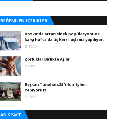
BEĞENILEN IÇERIKLER
Bozkır'da artan sinek popülasyonuna
karşı hafta da üç Kerr ilaçlama yapılıyor.
12:25
Zorluklar Birlikte Aşılır
04:53
Başkan Tunahan;25 Yıldır Eylem
Yapıyoruz!
23:41
AD SPACE