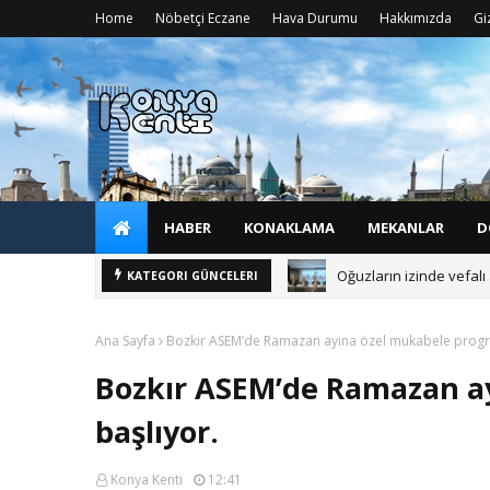
Home
Nöbetçi Eczane
Hava Durumu
Hakkımızda
Giz
HABER
KONAKLAMA
MEKANLAR
D
Oğuzların izinde vefal
KATEGORI GÜNCELERI
Ana Sayfa
Bozkır ASEM’de Ramazan ayına özel mukabele progr
Bozkır ASEM’de Ramazan a
başlıyor.
Konya Kenti
12:41