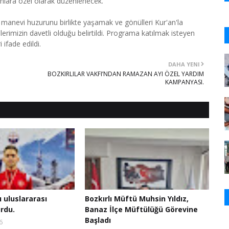
ınlara özel olarak düzenlenecek.
 manevi huzurunu birlikte yaşamak ve gönülleri Kur'an'la
imizin davetli olduğu belirtildi. Programa katılmak isteyen
ifade edildi.
DAHA YENI
BOZKIRLILAR VAKFI’NDAN RAMAZAN AYI ÖZEL YARDIM
KAMPANYASI.
ı uluslararası
Bozkırlı Müftü Muhsin Yıldız,
rdu.
Banaz İlçe Müftülüğü Görevine
Başladı
6