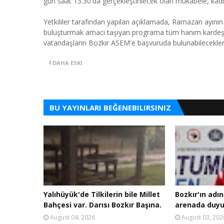
gün saat 13.30'da gerçekleştirilecek olan mukabele, kad
Yetkililer tarafından yapılan açıklamada, Ramazan ayının
buluşturmak amacı taşıyan programa tüm hanım kardeşler
vatandaşların Bozkır ASEM'e başvuruda bulunabilecekleri 
DAHA ESKI
BU YAYINLARI BEĞENEBILIRSINIZ
Yalıhüyük'de Tilkilerin bile Millet
Bozkır'ın adın
Bahçesi var. Darısı Bozkır Başına.
arenada duyu
August 04, 2026
August 03, 202