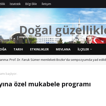
lilik
İstatistik
Bilgi Ekle
İletişim
D
o
ğ
a
l
g
ü
z
e
l
l
i
k
l
OĞA
TARIH
ETKINLIKLER
MEVLANA
İLÇELER
ı anma: Prof. Dr. Faruk Sümer memleketi Bozkır'da sempozyumda yad edildi
amı başlıyor.
yına özel mukabele programı