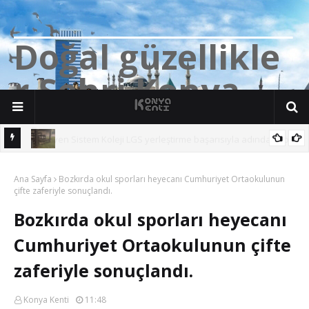
D
o
ğ
a
l
g
ü
z
e
l
l
i
k
l
e
r
Ş
e
h
r
i
K
o
n
y
a
n söz
Yalıhüyük'de Tilkilerin bile Millet Bahçesi var. Darısı Bozkır Başına.
Ana Sayfa
Bozkırda okul sporları heyecanı Cumhuriyet Ortaokulunun
çifte zaferiyle sonuçlandı.
Bozkırda okul sporları heyecanı
Cumhuriyet Ortaokulunun çifte
zaferiyle sonuçlandı.
Konya Kenti
11:48