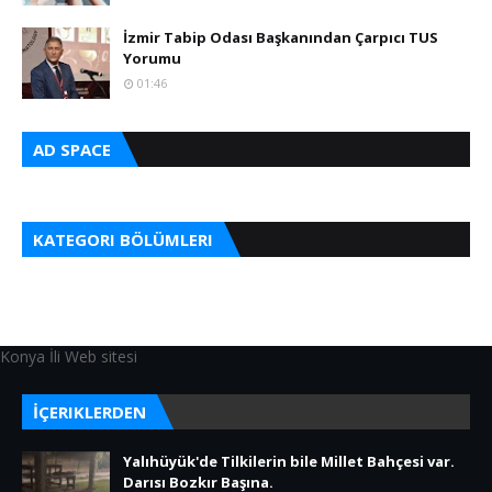
İzmir Tabip Odası Başkanından Çarpıcı TUS
Yorumu
01:46
AD SPACE
KATEGORI BÖLÜMLERI
Konya İli Web sitesi
İÇERIKLERDEN
Yalıhüyük'de Tilkilerin bile Millet Bahçesi var.
Darısı Bozkır Başına.