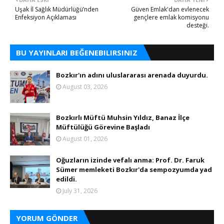
Uşak İl Sağlık Müdürlüğü’nden
Güven Emlak'dan evlenecek
Enfeksiyon Açıklaması
gençlere emlak komisyonu
desteği.
BU YAYINLARI BEĞENEBILIRSINIZ
Bozkır'ın adını uluslararası arenada duyurdu.
August 03, 2026
Bozkırlı Müftü Muhsin Yıldız, Banaz İlçe
Müftülüğü Görevine Başladı
August 01, 2026
Oğuzların izinde vefalı anma: Prof. Dr. Faruk
Sümer memleketi Bozkır'da sempozyumda yad
edildi.
July 31, 2026
YORUM GÖNDER