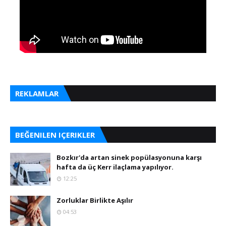
REKLAMLAR
BEĞENILEN IÇERIKLER
Bozkır'da artan sinek popülasyonuna karşı
hafta da üç Kerr ilaçlama yapılıyor.
12:25
Zorluklar Birlikte Aşılır
04:53