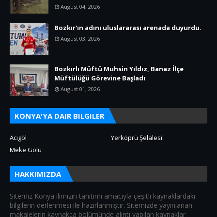
August 04, 2026
Bozkır'ın adını uluslararası arenada duyurdu.
August 03, 2026
Bozkırlı Müftü Muhsin Yıldız, Banaz İlçe
Müftülüğü Görevine Başladı
August 01, 2026
KONYA'YA DAIR BILGILER
Acıgöl
Yerköprü Şelalesi
Meke Gölü
HAKKIMIZDA
Sitemiz Konya ilimizin tanıtımı amacıyla çeşitli kaynaklardaki
bilgilerin derlenmesi ile hazırlanmıştır. Sitemizde yayınlanan
makalelerin kaynakça bölümünde alıntı yapılan kaynaklar