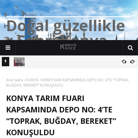
D
o
ğ
a
l
g
ü
z
e
l
l
i
k
l
e
r
Ş
e
h
r
i
K
o
n
y
a
Bozkırlı Müftü Muhsin Yıldız, Banaz İlçe Müftülüğü Görevine
Ana Sayfa
Başladı
KONYA TARIM FUARI KAPSAMINDA DEPO NO: 4’TE “TOPRAK,
BUĞDAY, BEREKET” KONUŞULDU
KONYA TARIM FUARI
KAPSAMINDA DEPO NO: 4’TE
“TOPRAK, BUĞDAY, BEREKET”
KONUŞULDU