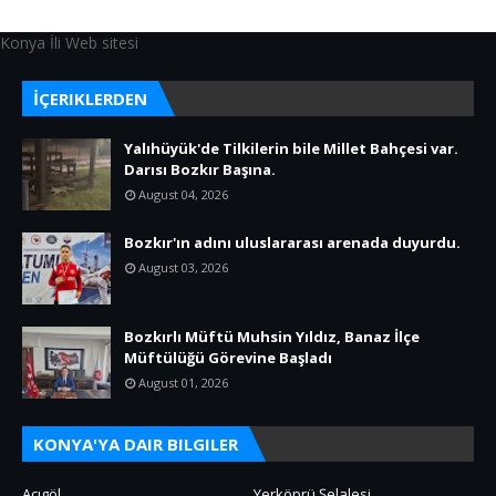
Konya İli Web sitesi
İÇERIKLERDEN
Yalıhüyük'de Tilkilerin bile Millet Bahçesi var.
Darısı Bozkır Başına.
August 04, 2026
Bozkır'ın adını uluslararası arenada duyurdu.
August 03, 2026
Bozkırlı Müftü Muhsin Yıldız, Banaz İlçe
Müftülüğü Görevine Başladı
August 01, 2026
KONYA'YA DAIR BILGILER
Acıgöl
Yerköprü Şelalesi