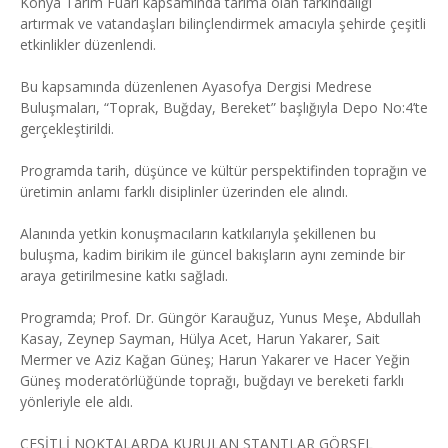
Konya Tarım Fuarı kapsamında tarıma olan farkındalığı
artırmak ve vatandaşları bilinçlendirmek amacıyla şehirde çeşitli
etkinlikler düzenlendi.
Bu kapsamında düzenlenen Ayasofya Dergisi Medrese
Buluşmaları, “Toprak, Buğday, Bereket” başlığıyla Depo No:4’te
gerçekleştirildi.
Programda tarih, düşünce ve kültür perspektifinden toprağın ve
üretimin anlamı farklı disiplinler üzerinden ele alındı.
Alanında yetkin konuşmacıların katkılarıyla şekillenen bu
buluşma, kadim birikim ile güncel bakışların aynı zeminde bir
araya getirilmesine katkı sağladı.
Programda; Prof. Dr. Güngör Karauğuz, Yunus Meşe, Abdullah
Kasay, Zeynep Sayman, Hülya Acet, Harun Yakarer, Sait
Mermer ve Aziz Kağan Güneş; Harun Yakarer ve Hacer Yeğin
Güneş moderatörlüğünde toprağı, buğdayı ve bereketi farklı
yönleriyle ele aldı.
ÇEŞİTLİ NOKTALARDA KURULAN STANTLAR GÖRSEL