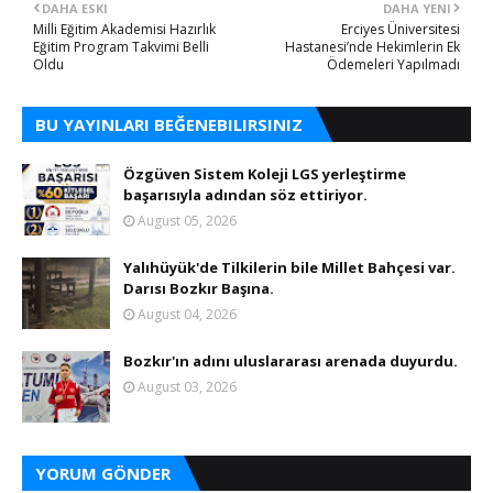
DAHA ESKI
DAHA YENI
Milli Eğitim Akademisi Hazırlık
Erciyes Üniversitesi
Eğitim Program Takvimi Belli
Hastanesi’nde Hekimlerin Ek
Oldu
Ödemeleri Yapılmadı
BU YAYINLARI BEĞENEBILIRSINIZ
Özgüven Sistem Koleji LGS yerleştirme
başarısıyla adından söz ettiriyor.
August 05, 2026
Yalıhüyük'de Tilkilerin bile Millet Bahçesi var.
Darısı Bozkır Başına.
August 04, 2026
Bozkır'ın adını uluslararası arenada duyurdu.
August 03, 2026
YORUM GÖNDER