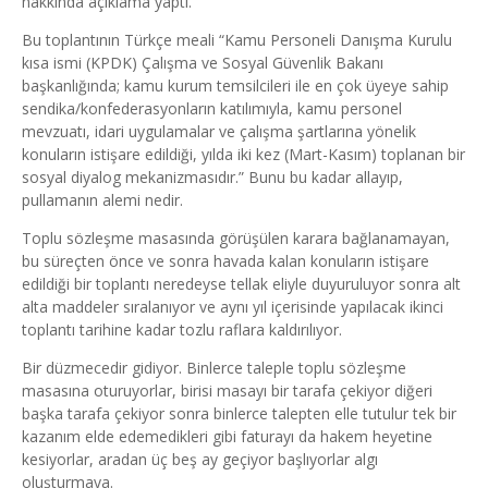
hakkında açıklama yaptı.
Bu toplantının Türkçe meali “
Kamu Personeli Danışma Kurulu
kısa ismi (KPDK) Çalışma ve Sosyal Güvenlik Bakanı
başkanlığında; kamu kurum temsilcileri ile en çok üyeye sahip
sendika/konfederasyonların katılımıyla, kamu personel
mevzuatı, idari uygulamalar ve çalışma şartlarına yönelik
konuların istişare edildiği, yılda iki kez (Mart-Kasım) toplanan bir
sosyal diyalog mekanizmasıdır.” Bunu bu kadar allayıp,
pullamanın alemi nedir.
Toplu sözleşme masasında görüşülen karara bağlanamayan,
bu süreçten önce ve sonra havada kalan konuların istişare
edildiği bir toplantı neredeyse tellak eliyle duyuruluyor sonra alt
alta maddeler sıralanıyor ve aynı yıl içerisinde yapılacak ikinci
toplantı tarihine kadar tozlu raflara kaldırılıyor.
Bir düzmecedir gidiyor. Binlerce taleple toplu sözleşme
masasına oturuyorlar, birisi masayı bir tarafa çekiyor diğeri
başka tarafa çekiyor sonra binlerce talepten elle tutulur tek bir
kazanım elde edemedikleri gibi faturayı da hakem heyetine
kesiyorlar, aradan üç beş ay geçiyor başlıyorlar algı
oluşturmaya.