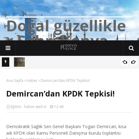
D
o
ğ
a
l
g
ü
z
e
l
l
i
k
l
e
r
Ş
e
h
r
i
K
o
n
y
a
n söz
Yalıhüyük'de Tilkilerin bile Millet Bahçesi var. Darısı Bozkır Başına.
Ana Sayfa
Haber
Demircan’dan KPDK Tepkisi!
Demircan’dan KPDK Tepkisi!
Eğitim - haber.web.tr
12:46
Demokratik Sağlık Sen Genel Başkanı Togan Demircan, kısa
adı KPDK olan Kamu Personeli Danışma Kurulu toplantısı