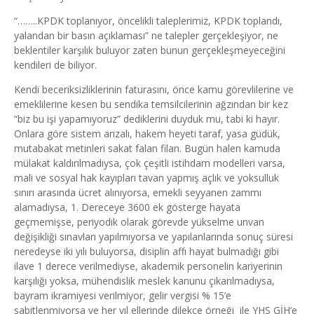
“……..KPDK toplanıyor, öncelikli taleplerimiz, KPDK toplandı,
yalandan bir basın açıklaması” ne talepler gerçekleşiyor, ne
beklentiler karşılık buluyor zaten bunun gerçekleşmeyeceğini
kendileri de biliyor.
Kendi beceriksizliklerinin faturasını, önce kamu görevlilerine ve
emeklilerine kesen bu sendika temsilcilerinin ağzından bir kez
“biz bu işi yapamıyoruz” dediklerini duyduk mu, tabi ki hayır.
Onlara göre sistem arızalı, hakem heyeti taraf, yasa güdük,
mutabakat metinleri sakat falan filan. Bugün halen kamuda
mülakat kaldırılmadıysa, çok çeşitli istihdam modelleri varsa,
mali ve sosyal hak kayıpları tavan yapmış açlık ve yoksulluk
sınırı arasında ücret alınıyorsa, emekli seyyanen zammı
alamadıysa, 1. Dereceye 3600 ek gösterge hayata
geçmemişse, periyodik olarak görevde yükselme unvan
değişikliği sınavları yapılmıyorsa ve yapılanlarında sonuç süresi
neredeyse iki yılı buluyorsa, disiplin affı hayat bulmadığı gibi
ilave 1 derece verilmediyse, akademik personelin kariyerinin
karşılığı yoksa, mühendislik meslek kanunu çıkarılmadıysa,
bayram ikramiyesi verilmiyor, gelir vergisi % 15’e
sabitlenmiyorsa ve her yıl ellerinde dilekçe örneği ile YHS GİH’e