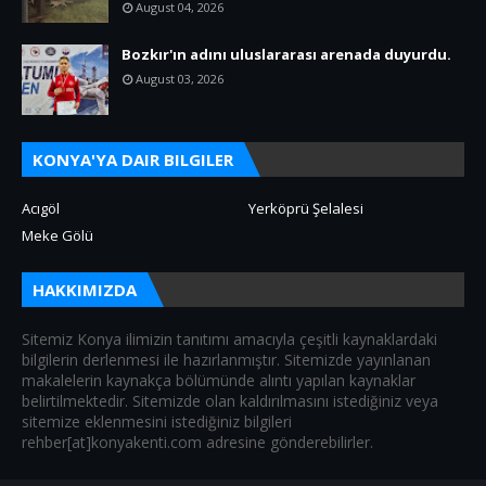
August 04, 2026
Bozkır'ın adını uluslararası arenada duyurdu.
August 03, 2026
KONYA'YA DAIR BILGILER
Acıgöl
Yerköprü Şelalesi
Meke Gölü
HAKKIMIZDA
Sitemiz Konya ilimizin tanıtımı amacıyla çeşitli kaynaklardaki
bilgilerin derlenmesi ile hazırlanmıştır. Sitemizde yayınlanan
makalelerin kaynakça bölümünde alıntı yapılan kaynaklar
belirtilmektedir. Sitemizde olan kaldırılmasını istediğiniz veya
sitemize eklenmesini istediğiniz bilgileri
rehber[at]konyakenti.com adresine gönderebilirler.