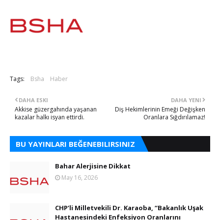
Tags:
Bsha
Haber
DAHA ESKI
DAHA YENI
Akkise güzergahında yaşanan
Diş Hekimlerinin Emeği Değişken
kazalar halkı isyan ettirdi.
Oranlara Sığdırılamaz!
BU YAYINLARI BEĞENEBILIRSINIZ
Bahar Alerjisine Dikkat
May 16, 2026
CHP’li Milletvekili Dr. Karaoba, “Bakanlık Uşak
Hastanesindeki Enfeksiyon Oranlarını