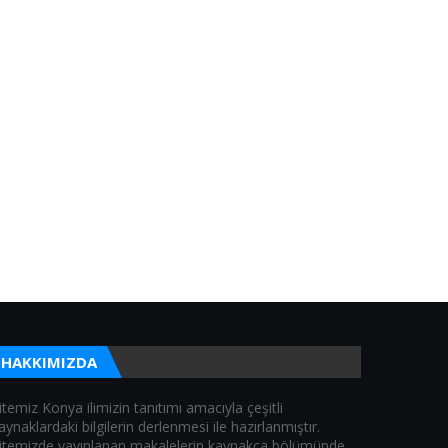
HAKKIMIZDA
itemiz Konya ilimizin tanıtımı amacıyla çeşitli
aynaklardaki bilgilerin derlenmesi ile hazırlanmıştır.
itemizde yayınlanan makalelerin kaynakça bölümünde