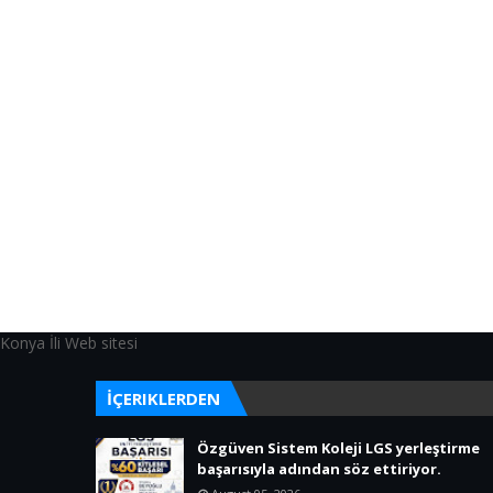
Konya İli Web sitesi
İÇERIKLERDEN
Özgüven Sistem Koleji LGS yerleştirme
başarısıyla adından söz ettiriyor.