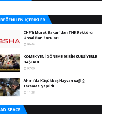
BEĞENILEN IÇERIKLER
CHP’li Murat Bakan’dan THK Rektörü
Ünsal Ban Soruları
06:46
KOMEK YENİ DÖNEME 93 BİN KURSİYERLE
BAŞLADI
07:00
Ahırlı'da Küçükbaş Hayvan sağlığı
taraması yapıldı.
11:38
AD SPACE