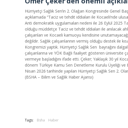
Ömer Çeker’den önemli açıkl
Hürriyetçi Sağlık Sen’in 2. Olağan Kongresinde Genel B
açıklamada “Taciz ve tehdit iddiaları ile Kocaeli’nde u
Anti demokratik uygulamaları nedeni ile 26 Eylül 2025 Ta
olduğu müddetçe Taciz ve tehdit iddiaları ile anılacak a
çalışanları ve Kocaeli kamuoyu kendisine unutamayacağı
değildir. Sağlık çalışanlarının vermiş olduğu destek ile 
Kongremizi yaptık. Hürriyetçi Sağlık Sen bayrağını dalga
çalışanlarına ve YÖK Bağlı faaliyet gösteren üniversite
vermeye başladığını ifade etti. Çeker; Yaklaşık 30 yıl Koc
dönem Türkiye Kamu Sen Denetleme Kurulu Üyeliği ve Bir
Nisan 2026 tarihinde yapılan Hürriyetçi Sağlık Sen 2. Ola
(BSHA – Bilim ve Sağlık Haber Ajansı)
Tags:
Bsha
Haber