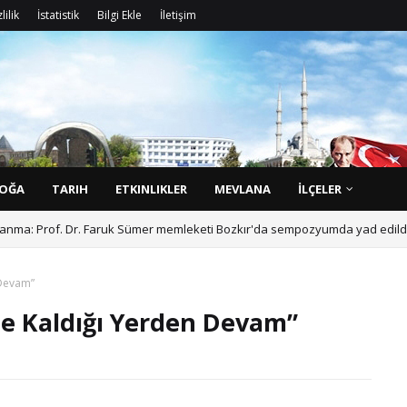
lilik
İstatistik
Bilgi Ekle
İletişim
D
o
ğ
a
l
g
ü
z
OĞA
TARIH
ETKINLIKLER
MEVLANA
İLÇELER
ı anma: Prof. Dr. Faruk Sümer memleketi Bozkır'da sempozyumda yad edildi
 Devam”
e Kaldığı Yerden Devam”