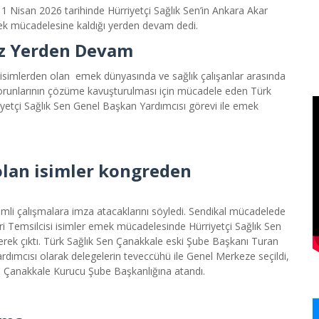
11 Nisan 2026 tarihinde Hürriyetçi Sağlık Sen
’in Ankara Akar
ek
mücadelesine kaldığı yerden devam dedi.
z Yerden Devam
n isimlerden olan emek dünyasında ve sağlık çalışanlar arasında
 sorunlarının çözüme kavuşturulması için mücadele eden Türk
yetçi Sağlık Sen Genel Başkan Yardımcısı görevi ile emek
olan isimler kongreden
i çalışmalara imza atacaklarını söyledi. Sendikal mücadelede
i Temsilcisi isimler emek mücadelesinde Hürriyetçi Sağlık Sen
erek çıktı. Türk Sağlık Sen Çanakkale eski Şube Başkanı Turan
rdımcısı olarak delegelerin teveccühü ile Genel Merkeze seçildi,
a Çanakkale Kurucu Şube Başkanlığına atandı.