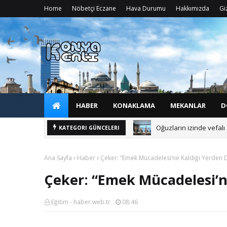
Home
Nöbetçi Eczane
Hava Durumu
Hakkımızda
Giz
HABER
KONAKLAMA
MEKANLAR
D
Oğuzların izinde vefal
KATEGORI GÜNCELERI
Ana Sayfa
Haber
Çeker: “Emek Mücadelesi’ne Kaldığı Yerden
Çeker: “Emek Mücadelesi’n
Eğitim - haber.web.tr
08:46