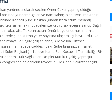
ama
aşkan yardımcısı olarak seçilen Ömer Çeker yapmış olduğu
lusal basında gündeme gelen ve nam salmış olan siyasi mevtanın
rihinde Kocaeli Şube Başkanlığından istifa ettim. Yaşamış
hlak fukarası emek mücadelemize ket vurabileceğini sandı. Sağlık
 bir tokat attı. Tokat’ın acısını ömür boyu unutması mümkün
kısa sürede şube kurma yeter sayınına ulaşarak şubeyi kurduk ve
landırmaya ve Sağlık çalışanlarına, Aile Sosyal Hizmet
 çalışanlarına Fethiye caddesindeki Şube binamızda hizmet
aeli Şube Başkanlığı, Türkiye Kamu Sen Kocaeli İl Temsilciliği, Bir
 dönem Türk Sağlık Sen Disiplin Kurulu Üyeliği yapmıştır. 11
n kongresinde delegelerin teveccühü ile Genel Sekreter seçildi.