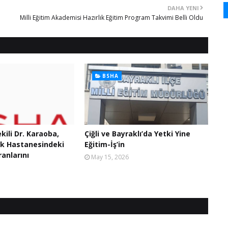
DAHA YENI
Milli Eğitim Akademisi Hazırlık Eğitim Program Takvimi Belli Oldu
BSHA
ekili Dr. Karaoba,
Çiğli ve Bayraklı’da Yetki Yine
ak Hastanesindeki
Eğitim-İş’in
anlarını
May 15, 2026