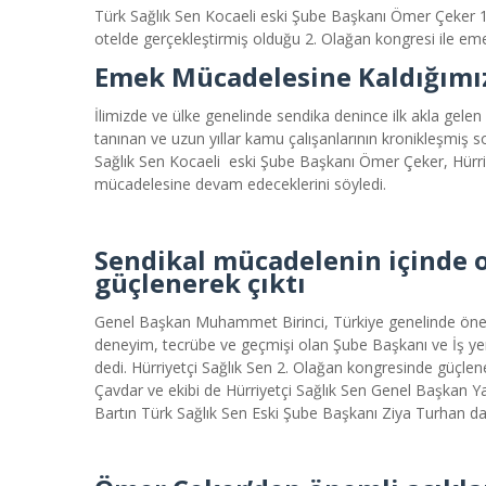
Türk Sağlık Sen
Kocaeli
eski
Şube
Başkanı Ömer Çeker
otelde gerçekleştirmiş olduğu
2. Olağan kongresi ile em
Emek Mücadelesine Kaldığımı
İlimizde ve ülke genelinde sendika denince ilk akla gele
tanınan ve uzun yıllar kamu çalışanlarının kronikleşmiş
Sağlık Sen Kocaeli eski Şube Başkanı Ömer Çeker, Hürri
mücadelesine devam edeceklerini söyledi.
Sendikal mücadelenin içinde 
güçlenerek çıktı
Genel Başkan Muhammet Birinci, Türkiye genelinde öneml
deneyim, tecrübe ve geçmişi olan Şube Başkanı ve İş yer
dedi. Hürriyetçi Sağlık Sen 2. Olağan kongresinde güçlen
Çavdar ve ekibi de Hürriyetçi Sağlık Sen Genel Başkan Ya
Bartın Türk Sağlık Sen Eski Şube Başkanı Ziya Turhan d