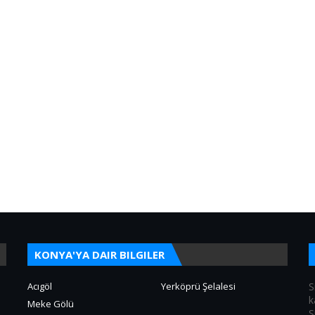
KONYA'YA DAIR BILGILER
Acıgöl
Yerköprü Şelalesi
S
k
Meke Gölü
S