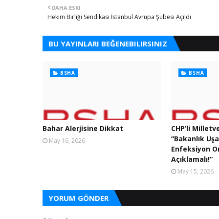
DAHA ESKI
Hekim Birliği Sendikası İstanbul Avrupa Şubesi Açıldı
BU YAYINLARI BEĞENEBILIRSINIZ
BSHA
BSHA
Bahar Alerjisine Dikkat
CHP’li Milletv
“Bakanlık Uş
May 16, 2026
Enfeksiyon Or
Açıklamalı!”
May 15, 2026
YORUM GÖNDER