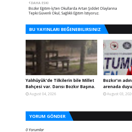
DAHA ESKI
Bozkır Eğitim-İş’ten Okullarda Artan Şiddet Olaylarına
Tepki:Güvenli Okul, Sağlıklı Eğitim İstiyoruz.
BU YAYINLARI BEĞENEBILIRSINIZ
Yalıhüyük'de Tilkilerin bile Millet
Bozkır'ın adın
Bahçesi var. Darısı Bozkır Başına.
arenada duyu
August 04, 2026
August 03, 202
YORUM GÖNDER
0 Yorumlar