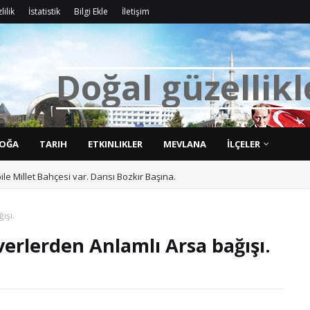
lilik
İstatistik
Bilgi Ekle
İletişim
D
o
ğ
a
l
g
ü
z
e
l
l
i
k
l
OĞA
TARIH
ETKINLIKLER
MEVLANA
İLÇELER
bile Millet Bahçesi var. Darısı Bozkır Başına.
ışı.
verlerden Anlamlı Arsa bağışı.