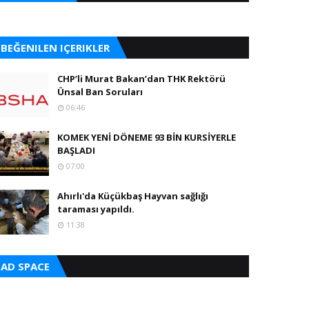
BEĞENILEN IÇERIKLER
CHP’li Murat Bakan’dan THK Rektörü
Ünsal Ban Soruları
06:46
KOMEK YENİ DÖNEME 93 BİN KURSİYERLE
BAŞLADI
07:00
Ahırlı'da Küçükbaş Hayvan sağlığı
taraması yapıldı.
11:38
AD SPACE