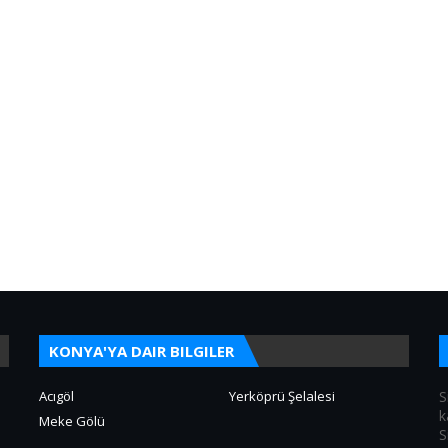
KONYA'YA DAIR BILGILER
Acıgöl
Yerköprü Şelalesi
S
k
Meke Gölü
S