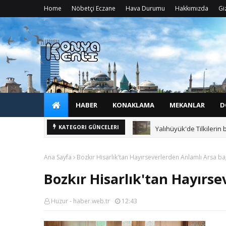
Home
Nöbetçi Eczane
Hava Durumu
Hakkımızda
Giz
HABER
KONAKLAMA
MEKANLAR
D
Yalıhüyük'de Tilkilerin 
KATEGORI GÜNCELERI
Ana Sayfa
Bozkır Hisarlık'tan Hayırseverlerden Anlamlı Arsa bağ
Bozkır Hisarlık'tan Hayırse
Huzur - haber.web.tr
12:43