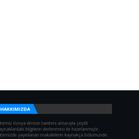
HAKKIMIZDA
itemiz Konya ilimizin tanıtımı amacıyla çeşitli
aynaklardaki bilgilerin derlenmesi ile hazırlanmıştır.
itemizde yayınlanan makalelerin kaynakça bölümünde