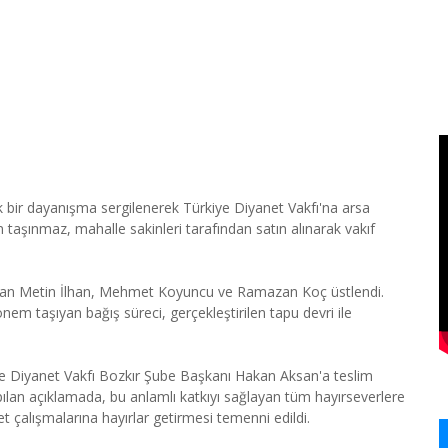
k bir dayanışma sergilenerek Türkiye Diyanet Vakfı'na arsa
an taşınmaz, mahalle sakinleri tarafından satın alınarak vakıf
ndan Metin İlhan, Mehmet Koyuncu ve Ramazan Koç üstlendi.
önem taşıyan bağış süreci, gerçekleştirilen tapu devri ile
kiye Diyanet Vakfı Bozkır Şube Başkanı Hakan Aksan'a teslim
pılan açıklamada, bu anlamlı katkıyı sağlayan tüm hayırseverlere
 çalışmalarına hayırlar getirmesi temenni edildi.