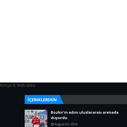
Konya İli Web sitesi
İÇERIKLERDEN
Bozkır'ın adını uluslararası arenada
duyurdu.
August 03, 2026