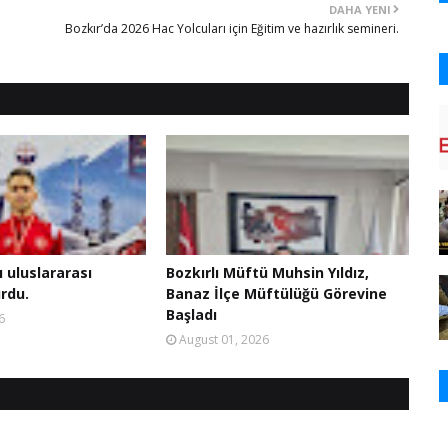
DAHA YENI
Bozkır’da 2026 Hac Yolcuları için Eğitim ve hazırlık semineri.
ı uluslararası
Bozkırlı Müftü Muhsin Yıldız,
rdu.
Banaz İlçe Müftülüğü Görevine
Başladı
6
August 01, 2026