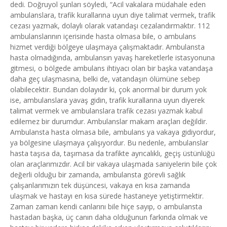
dedi. Doğruyol şunları söyledi, “Acil vakalara müdahale eden
ambulanslara, trafik kurallarına uyun diye talimat vermek, trafik
cezası yazmak, dolaylı olarak vatandaşı cezalandırmaktır. 112
ambulanslarının içerisinde hasta olmasa bile, o ambulans
hizmet verdiği bölgeye ulaşmaya çalışmaktadır. Ambulansta
hasta olmadığında, ambulansın yavaş hareketlerle istasyonuna
gitmesi, o bölgede ambulans ihtiyacı olan bir başka vatandaşa
daha geç ulaşmasına, belki de, vatandaşın ölümüne sebep
olabilecektir. Bundan dolayıdır ki, çok anormal bir durum yok
ise, ambulanslara yavaş gidin, trafik kurallarına uyun diyerek
talimat vermek ve ambulanslara trafik cezası yazmak kabul
edilemez bir durumdur. Ambulanslar makam araçları değildir.
Ambulansta hasta olmasa bile, ambulans ya vakaya gidiyordur,
ya bölgesine ulaşmaya çalışıyordur. Bu nedenle, ambulanslar
hasta taşısa da, taşımasa da trafikte ayrıcalıklı, geçiş üstünlüğü
olan araçlarımızdır. Acil bir vakaya ulaşmada saniyelerin bile çok
değerli olduğu bir zamanda, ambulansta görevli sağlık
çalışanlarımızın tek düşüncesi, vakaya en kısa zamanda
ulaşmak ve hastayı en kısa sürede hastaneye yetiştirmektir.
Zaman zaman kendi canlarını bile hiçe sayıp, o ambulansta
hastadan başka, üç canın daha olduğunun farkında olmak ve