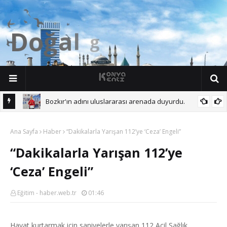
D
o
ğ
a
l
g
ü
z
e
l
l
i
k
l
e
r
Bozkır'ın adını uluslararası arenada duyurdu.
 Başına.
Ana Sayfa
Haber
“Dakikalarla Yarışan 112’ye ‘Ceza’ Engeli”
“Dakikalarla Yarışan 112’ye
‘Ceza’ Engeli”
Eğitim - haber.web.tr
01:46
Hayat kurtarmak için saniyelerle yarışan 112 Acil Sağlık