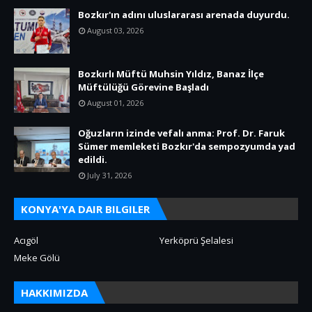
Bozkır'ın adını uluslararası arenada duyurdu.
August 03, 2026
Bozkırlı Müftü Muhsin Yıldız, Banaz İlçe
Müftülüğü Görevine Başladı
August 01, 2026
Oğuzların izinde vefalı anma: Prof. Dr. Faruk
Sümer memleketi Bozkır'da sempozyumda yad
edildi.
July 31, 2026
KONYA'YA DAIR BILGILER
Acıgöl
Yerköprü Şelalesi
Meke Gölü
HAKKIMIZDA