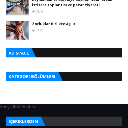
istisare toplantısı ve pazar ziyareti.
08:49
Zorluklar Birlikte Aşılır
04:53
AD SPACE
KATEGORI BÖLÜMLERI
Konya İli Web sitesi
İÇERIKLERDEN