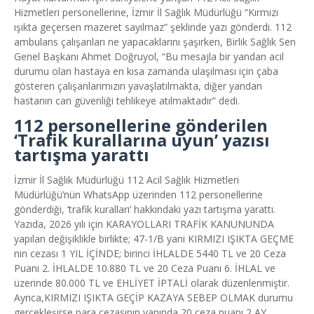
Hizmetleri personellerine, İzmir İl Sağlık Müdürlüğü “Kırmızı
ışıkta geçersen mazeret sayılmaz” şeklinde yazı gönderdi. 112
ambulans çalışanları ne yapacaklarını şaşırken, Birlik Sağlık Sen
Genel Başkanı Ahmet Doğruyol, “Bu mesajla bir yandan acil
durumu olan hastaya en kısa zamanda ulaşılması için çaba
gösteren çalışanlarımızın yavaşlatılmakta, diğer yandan
hastanın can güvenliği tehlikeye atılmaktadır” dedi.
112 personellerine gönderilen
‘Trafik kurallarına uyun’ yazısı
tartışma yarattı
İzmir İl Sağlık Müdürlüğü 112 Acil Sağlık Hizmetleri
Müdürlüğü’nün WhatsApp üzerinden 112 personellerine
gönderdiği, ‘trafik kuralları’ hakkındaki yazı tartışma yarattı.
Yazıda, 2026 yılı için KARAYOLLARI TRAFİK KANUNUNDA
yapılan değişiklikle birlikte; 47-1/B yani KIRMIZI IŞIKTA GEÇME
nin cezası 1 YIL İÇİNDE; birinci
İHLALDE 5440 TL ve 20 Ceza
Puanı 2. İHLALDE 10.880 TL ve 20 Ceza Puanı 6. İHLAL ve
üzerinde 80.000 TL ve EHLİYET İPTALİ olarak düzenlenmiştir.
Ayrıca,KIRMIZI IŞIKTA GEÇİP KAZAYA SEBEP OLMAK durumu
gerçekleşirse para cezasının yanında 20 ceza puanı,2 AY