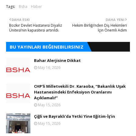
Tags:
Bsha
Haber
DAHA ESKI
DAHA YENI
Bozkır Devlet Hastanesi Diyaliz
Hekim Birliği’nden Diş Hekimleri
Ünitesi’nin kapasitesi artırıldı.
İçin Önemli Adım
BU YAYINLARI BEĞENEBILIRSINIZ
Bahar Alerjisine Dikkat
May 16, 2026
CHP’li Milletvekili Dr. Karaoba, “Bakanlık Uşak
Hastanesindeki Enfeksiyon Oranlarını
Açıklamalı!”
May 15, 2026
Çiğli ve Bayraklı’da Yetki Yine Eğitim-İş’in
May 15, 2026