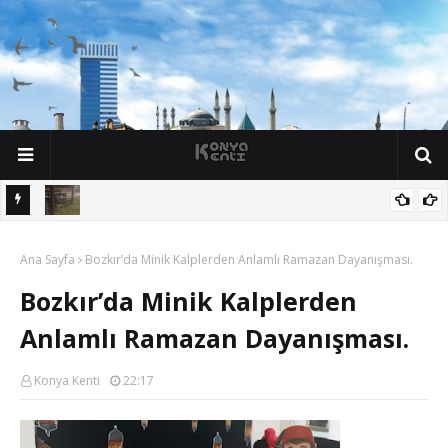
n söz
Yalıhüyük'de Tilkilerin bile Millet Bahçesi var. Darısı Bozkır Başına.
Ana Sayfa
Bozkır’da Minik Kalplerden Anlamlı Ramazan Dayanışması.
Bozkır’da Minik Kalplerden
Anlamlı Ramazan Dayanışması.
Konya Kenti
22:17