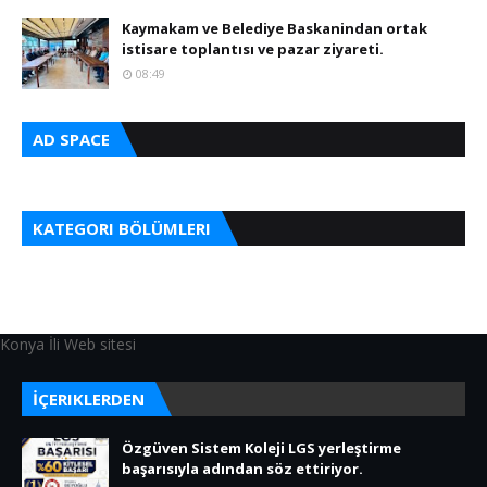
Kaymakam ve Belediye Baskanindan ortak
istisare toplantısı ve pazar ziyareti.
08:49
AD SPACE
KATEGORI BÖLÜMLERI
Konya İli Web sitesi
İÇERIKLERDEN
Özgüven Sistem Koleji LGS yerleştirme
başarısıyla adından söz ettiriyor.