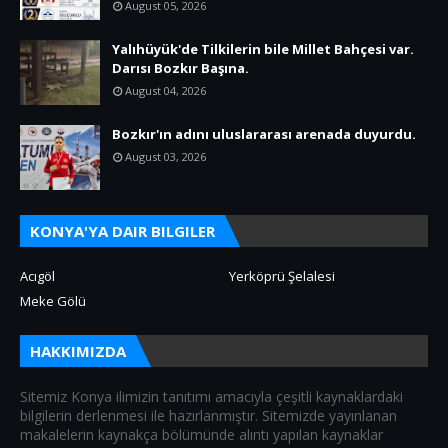
August 05, 2026
Yalıhüyük'de Tilkilerin bile Millet Bahçesi var.
Darısı Bozkır Başına.
August 04, 2026
Bozkır'ın adını uluslararası arenada duyurdu.
August 03, 2026
KONYA'YA DAIR BILGILER
Acıgöl
Yerköprü Şelalesi
Meke Gölü
HAKKIMIZDA
Sitemiz Konya ilimizin tanıtımı amacıyla çeşitli kaynaklardaki
bilgilerin derlenmesi ile hazırlanmıştır. Sitemizde yayınlanan
makalelerin kaynakça bölümünde alıntı yapılan kaynaklar