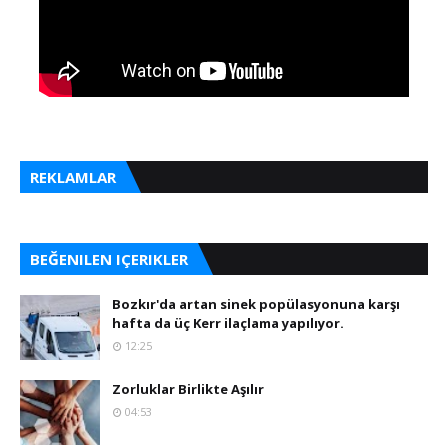
REKLAMLAR
BEĞENILEN IÇERIKLER
Bozkır'da artan sinek popülasyonuna karşı
hafta da üç Kerr ilaçlama yapılıyor.
12:25
Zorluklar Birlikte Aşılır
04:53