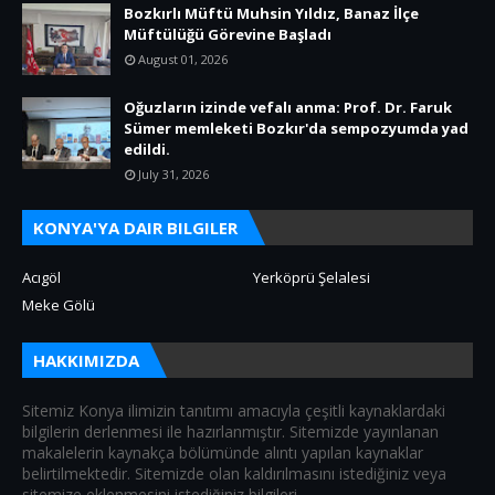
Bozkırlı Müftü Muhsin Yıldız, Banaz İlçe
Müftülüğü Görevine Başladı
August 01, 2026
Oğuzların izinde vefalı anma: Prof. Dr. Faruk
Sümer memleketi Bozkır'da sempozyumda yad
edildi.
July 31, 2026
KONYA'YA DAIR BILGILER
Acıgöl
Yerköprü Şelalesi
Meke Gölü
HAKKIMIZDA
Sitemiz Konya ilimizin tanıtımı amacıyla çeşitli kaynaklardaki
bilgilerin derlenmesi ile hazırlanmıştır. Sitemizde yayınlanan
makalelerin kaynakça bölümünde alıntı yapılan kaynaklar
belirtilmektedir. Sitemizde olan kaldırılmasını istediğiniz veya
sitemize eklenmesini istediğiniz bilgileri