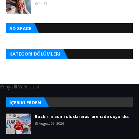
04:53
AD SPACE
KATEGORI BÖLÜMLERI
Konya İli Web sitesi
İÇERIKLERDEN
Bozkır'ın adını uluslararası arenada duyurdu.
August 03, 2026