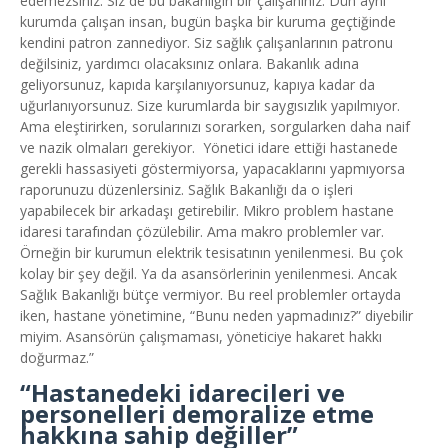
edemezsiniz. Siz de bu bakanlığın bir çalışanınız. Dün aynı
kurumda çalışan insan, bugün başka bir kuruma geçtiğinde
kendini patron zannediyor. Siz sağlık çalışanlarının patronu
değilsiniz, yardımcı olacaksınız onlara. Bakanlık adına
geliyorsunuz, kapıda karşılanıyorsunuz, kapıya kadar da
uğurlanıyorsunuz. Size kurumlarda bir saygısızlık yapılmıyor.
Ama eleştirirken, sorularınızı sorarken, sorgularken daha naif
ve nazik olmaları gerekiyor. Yönetici idare ettiği hastanede
gerekli hassasiyeti göstermiyorsa, yapacaklarını yapmıyorsa
raporunuzu düzenlersiniz. Sağlık Bakanlığı da o işleri
yapabilecek bir arkadaşı getirebilir. Mikro problem hastane
idaresi tarafından çözülebilir. Ama makro problemler var.
Örneğin bir kurumun elektrik tesisatının yenilenmesi. Bu çok
kolay bir şey değil. Ya da asansörlerinin yenilenmesi. Ancak
Sağlık Bakanlığı bütçe vermiyor. Bu reel problemler ortayda
iken, hastane yönetimine, “Bunu neden yapmadınız?” diyebilir
miyim. Asansörün çalışmaması, yöneticiye hakaret hakkı
doğurmaz.”
“Hastanedeki idarecileri ve
personelleri demoralize etme
hakkına sahip değiller”