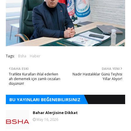
Tags:
Bsha
Haber
DAHA ESKI
DAHA YENI
Trafikte Kuralları ihlal ederken
Nadir Hastalıklar Günü Teşhisi
ah dememek için zamlı cezaları
Yıllar Alıyor!
düşünün!
BU YAYINLARI BEĞENEBILIRSINIZ
Bahar Alerjisine Dikkat
May 16, 2026