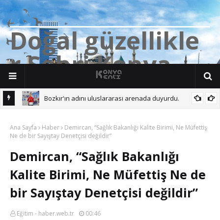
D
o
ğ
a
l
g
ü
z
e
l
l
i
k
l
e
r
Ş
e
h
r
i
K
o
n
y
a
Bozkır'ın adını uluslararası arenada duyurdu.
 Başına.
Ana Sayfa
Haber
Demircan, “Sağlık Bakanlığı Kalite Birimi, Ne Müfettiş
Ne de bir Sayıştay Denetçisi değildir”
Demircan, “Sağlık Bakanlığı
Kalite Birimi, Ne Müfettiş Ne de
bir Sayıştay Denetçisi değildir”
Eğitim - haber.web.tr
00:46