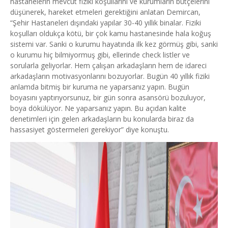
hastanelerin mevcut fiziki koşullarını ve kurumların bütçelerini
düşünerek, hareket etmeleri gerektiğini anlatan Demircan,
“Şehir Hastaneleri dışındaki yapılar 30-40 yıllık binalar. Fiziki
koşulları oldukça kötü, bir çok kamu hastanesinde hala koğuş
sistemi var. Sanki o kurumu hayatında ilk kez görmüş gibi, sanki
o kurumu hiç bilmiyormuş gibi, ellerinde check listler ve
sorularla geliyorlar. Hem çalışan arkadaşların hem de idareci
arkadaşların motivasyonlarını bozuyorlar. Bugün 40 yıllık fiziki
anlamda bitmiş bir kuruma ne yaparsanız yapın. Bugün
boyasını yaptırıyorsunuz, bir gün sonra asansörü bozuluyor,
boya dökülüyor. Ne yaparsanız yapın. Bu açıdan kalite
denetimleri için gelen arkadaşların bu konularda biraz da
hassasiyet göstermeleri gerekiyor” diye konuştu.