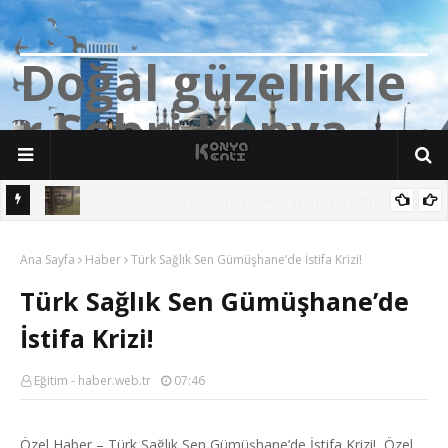
D
o
ğ
a
l
g
ü
z
e
l
l
i
k
l
e
r
Ş
e
h
r
i
K
o
n
y
a
n söz
Yalıhüyük'de Tilkilerin bile Millet Bahçesi var. Darısı Bozkır Başına.
Ana Sayfa
Haber
Türk Sağlık Sen Gümüşhane’de İstifa Krizi!
Türk Sağlık Sen Gümüşhane’de
İstifa Krizi!
Eğitim - haber.web.tr
07:46
Özel Haber – Türk Sağlık Sen Gümüşhane’de İstifa Krizi! Özel