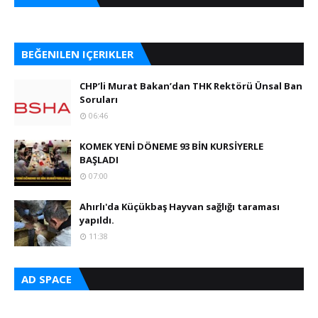
BEĞENILEN IÇERIKLER
CHP’li Murat Bakan’dan THK Rektörü Ünsal Ban
Soruları
06:46
KOMEK YENİ DÖNEME 93 BİN KURSİYERLE
BAŞLADI
07:00
Ahırlı'da Küçükbaş Hayvan sağlığı taraması
yapıldı.
11:38
AD SPACE