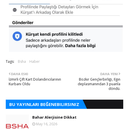
Tags:
Bsha
Haber
DAHA ESKI
DAHA YENI
İzmirli Çift Kart Dolandırıcılarının
Bozkır Gençlerbirliği, Ilgın
Kurbanı Oldu
deplasmanından 3 puanla
döndü.
BU YAYINLARI BEĞENEBILIRSINIZ
Bahar Alerjisine Dikkat
May 16, 2026