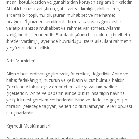
insanı kötülüklerden ve günahlardan koruyan sağlam bir kaledir.
Ahlaklı bir nesli yetiştiren, şahsiyet ve kimliği şekillendiren,
erdemli bir toplumu oluşturan muhabbet ve merhamet
ocağıdır. "İçinizden kendileri ile huzura kavuşacağınız eşler
yaratıp aranızda muhabbet ve rahmet var etmesi, Allah'ın
varlığının delillerindendir. Bunda düşünen bir toplum için elbette
ibretler vardır"[1] ayetinde buyrulduğu üzere aile, ilahi rahmetin
yeryüzündeki tecellisidir.
Aziz Müminler!
Ailenin her ferdi vazgeçilmezdir, önemlidir, değerlidir. Anne ve
baba; fedakârlığın, huzurun ve şefkatin vücut bulmuş halidir.
Çocuklar; Allah'ın eşsiz emanetleri, aile yuvasının nadide
çiçekleridir. Anne ve babanın elinde bütün insanlığın hayrına
yetiştirilmesi gereken cevherlerdir. Nine ve dede ise geçmişin
mirasını geleceğe taşıyan, yerleri doldurulamayan, elleri öpülesi
ulu çınarlardır.
Kıymetli Müslümanlar!
Büyük emek ve umutlarla kurulan aile yuvalarımız bugün nice