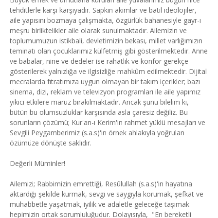
tehditlerle karşı karşıyadır. Sapkın akımlar ve batıl ideolojiler,
aile yapısını bozmaya çalışmakta, özgürlük bahanesiyle gayr-ı
meşru birliktelikler aile olarak sunulmaktadır. Ailemizin ve
toplumumuzun istikbali, devletimizin bekası, millet varlığımızın
teminatı olan çocuklarımız külfetmiş gibi gösterilmektedir. Anne
ve babalar, nine ve dedeler ise rahatlık ve konfor gerekçe
gösterilerek yalnızlığa ve ilgisizliğe mahkûm edilmektedir. Dijital
mecralarda fıtratımıza uygun olmayan bir takım içerikler; bazı
sinema, dizi, reklam ve televizyon programları ile aile yapımız
yıkıcı etkilere maruz bırakılmaktadır. Ancak şunu bilelim ki,
bütün bu olumsuzluklar karşısında asla çaresiz değiliz. Bu
sorunların çözümü; Kur'an-ı Kerim'in rahmet yüklü mesajları ve
Sevgili Peygamberimiz (s.a.s)'in örnek ahlakıyla yoğrulan
özümüze dönüşte saklıdır.
Değerli Müminler!
Ailemizi; Rabbimizin emrettiği, Resûlullah (s.a.s)'in hayatına
aktardığı şekilde kurmak, sevgi ve saygıyla korumak, şefkat ve
muhabbetle yaşatmak, iyilik ve adaletle geleceğe taşımak
hepimizin ortak sorumluluğudur. Dolayısıyla, "En bereketli