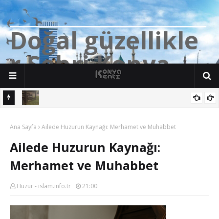
D
o
ğ
a
l
g
ü
z
e
l
l
i
k
l
e
r
Ş
e
h
r
i
K
o
n
y
a
n söz
Yalıhüyük'de Tilkilerin bile Millet Bahçesi var. Darısı Bozkır Başına.
Ana Sayfa
Ailede Huzurun Kaynağı: Merhamet ve Muhabbet
Ailede Huzurun Kaynağı:
Merhamet ve Muhabbet
Huzur - islam.info.tr
21:00