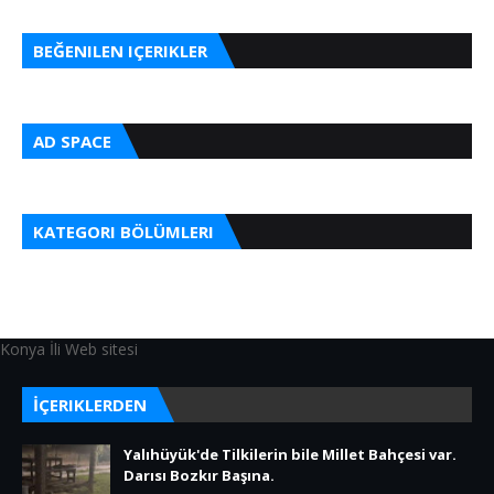
BEĞENILEN IÇERIKLER
AD SPACE
KATEGORI BÖLÜMLERI
Konya İli Web sitesi
İÇERIKLERDEN
Yalıhüyük'de Tilkilerin bile Millet Bahçesi var.
Darısı Bozkır Başına.