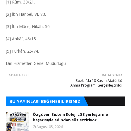
[1] Rûm, 30/21.
[2] İbn Hanbel, VI, 83.
[3] İbn Mâce, Nikâh, 50.
[4] Ahkâf, 46/15.
[5] Furkân, 25/74.
Din Hizmetleri Genel Müdürlüğü
DAHA ESKI
DAHA YENI
Bozkır’da 10 Kasım Atatürk’ü
Anma Programı Gerçekleştirildi
BU YAYINLARI BEĞENEBILIRSINIZ
Özgüven Sistem Koleji LGS yerleştirme
başarısıyla adından söz ettiriyor.
August 05, 2026