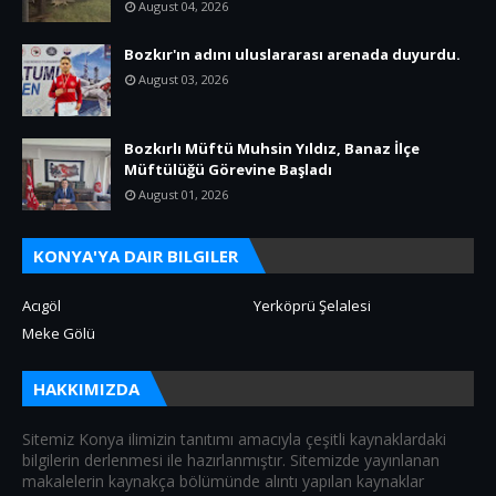
August 04, 2026
Bozkır'ın adını uluslararası arenada duyurdu.
August 03, 2026
Bozkırlı Müftü Muhsin Yıldız, Banaz İlçe
Müftülüğü Görevine Başladı
August 01, 2026
KONYA'YA DAIR BILGILER
Acıgöl
Yerköprü Şelalesi
Meke Gölü
HAKKIMIZDA
Sitemiz Konya ilimizin tanıtımı amacıyla çeşitli kaynaklardaki
bilgilerin derlenmesi ile hazırlanmıştır. Sitemizde yayınlanan
makalelerin kaynakça bölümünde alıntı yapılan kaynaklar