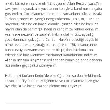
nikâh, külfeti en az olanıdır"[2] buyuran Allah Resûlü (s.a.s.)'in
tavsiyesine uyarak aile yuvalarının kolaylıkla kurulmasına çaba
gösterelim. Çocuklarımızın en mutlu zamanlarını lüks ve israfa
kurban etmeyelim. Sevgili Peygamberimiz (s.a.s)'in, "Sizin en
hayırlınız, ailesine en hayırlı olandır. İçinizde ailesine karşı en
hayırlı olan da benim"[3] hadisini kendimize rehber edinelim.
Ailemizde nezaket ve zarafeti hâkim kılalım. Göz aydınlığı
çocuklarımızın çokluğunu Cenâb-ı Hakk'ın lütfettiği büyük bir
nimet ve bereket kaynağı olarak görelim. "Biz insana anne
babasına iyi davranmasını emrettik"[4] ilahi hitabına itaat
ederek aile büyüklerimize merhamet kanatlarımızı indirelim.
Allah'ın rızasına ulaşmanın yollarından birinin de anne babanın
rızasından geçtiğini unutmayalım.
Hutbemizi Kur'an-ı Kerim'de bize öğretilen şu dua ile bitirmek
istiyorum: "Ey Rabbimiz! Eşlerimizi ve çocuklarımızı bize göz
aydınlığı kıl ve bizi takva sahiplerine öncü eyle!"[5]
________________________________