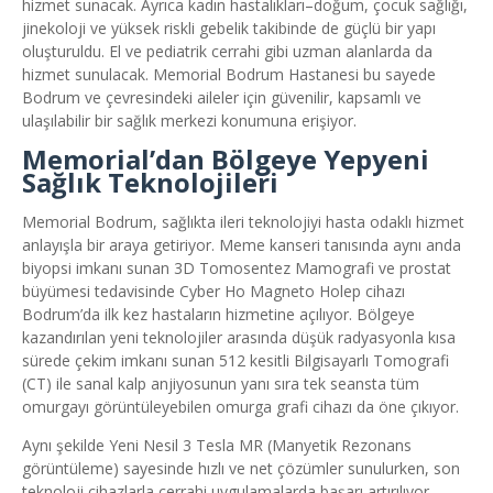
hizmet sunacak. Ayrıca kadın hastalıkları–doğum, çocuk sağlığı,
jinekoloji ve yüksek riskli gebelik takibinde de güçlü bir yapı
oluşturuldu. El ve pediatrik cerrahi gibi uzman alanlarda da
hizmet sunulacak. Memorial Bodrum Hastanesi bu sayede
Bodrum ve çevresindeki aileler için güvenilir, kapsamlı ve
ulaşılabilir bir sağlık merkezi konumuna erişiyor.
Memorial’dan Bölgeye Yepyeni
Sağlık Teknolojileri
Memorial Bodrum, sağlıkta ileri teknolojiyi hasta odaklı hizmet
anlayışla bir araya getiriyor. Meme kanseri tanısında aynı anda
biyopsi imkanı sunan 3D Tomosentez Mamografi ve prostat
büyümesi tedavisinde Cyber Ho Magneto Holep cihazı
Bodrum’da ilk kez hastaların hizmetine açılıyor. Bölgeye
kazandırılan yeni teknolojiler arasında düşük radyasyonla kısa
sürede çekim imkanı sunan 512 kesitli Bilgisayarlı Tomografi
(CT) ile sanal kalp anjiyosunun yanı sıra tek seansta tüm
omurgayı görüntüleyebilen omurga grafi cihazı da öne çıkıyor.
Aynı şekilde Yeni Nesil 3 Tesla MR (Manyetik Rezonans
görüntüleme) sayesinde hızlı ve net çözümler sunulurken, son
teknoloji cihazlarla cerrahi uygulamalarda başarı artırılıyor.