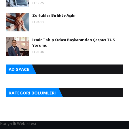
12:25
Zorluklar Birlikte Aşılır
04:53
İzmir Tabip Odası Başkanından Çarpıcı TUS
Yorumu
01:46
AD SPACE
KATEGORI BÖLÜMLERI
Konya İli Web sitesi