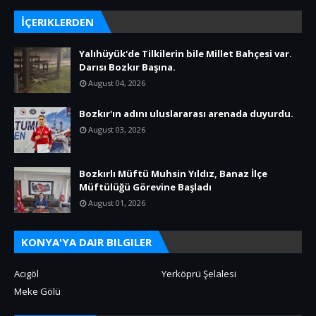
İÇERIKLERDEN
Yalıhüyük'de Tilkilerin bile Millet Bahçesi var.
Darısı Bozkır Başına.
August 04, 2026
Bozkır'ın adını uluslararası arenada duyurdu.
August 03, 2026
Bozkırlı Müftü Muhsin Yıldız, Banaz İlçe
Müftülüğü Görevine Başladı
August 01, 2026
KONYA'YA DAIR BILGILER
Acıgöl
Yerköprü Şelalesi
Meke Gölü