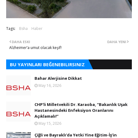
Tags:
Bsha
Haber
DAHA ESKI
DAHA YENI
Alzheimer’a umut olacak keşif!
BU YAYINLARI BEĞENEBILIRSINIZ
Bahar Alerjisine Dikkat
May 16, 2026
CHP’li Milletvekili Dr. Karaoba, “Bakanlık Uşak
Hastanesindeki Enfeksiyon Oranlarını
Açıklamalı!”
May 15, 2026
Çiğli ve Bayraklı’da Yetki Yine Eğitim-İş’in