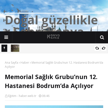
D
o
ğ
a
l
g
ü
z
e
l
l
i
k
l
e
r
Ş
e
h
r
i
K
o
n
y
a
n söz
Yalıhüyük'de Tilkilerin bile Millet Bahçesi var. Darısı Bozkır Başına.
Ana Sayfa
Haber
Memorial Sağlık Grubu’nun 12. Hastanesi Bodrum’da
Açılıyor
Memorial Sağlık Grubu’nun 12.
Hastanesi Bodrum’da Açılıyor
Eğitim - haber.web.tr
06:46