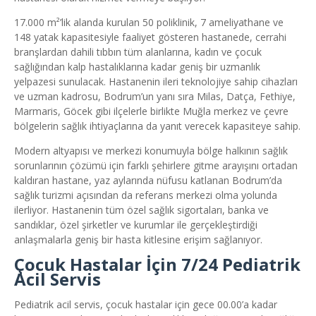
17.000 m²’lik alanda kurulan 50 poliklinik, 7 ameliyathane ve
148 yatak kapasitesiyle faaliyet gösteren hastanede, cerrahi
branşlardan dahili tıbbın tüm alanlarına, kadın ve çocuk
sağlığından kalp hastalıklarına kadar geniş bir uzmanlık
yelpazesi sunulacak. Hastanenin ileri teknolojiye sahip cihazları
ve uzman kadrosu, Bodrum’un yanı sıra Milas, Datça, Fethiye,
Marmaris, Göcek gibi ilçelerle birlikte Muğla merkez ve çevre
bölgelerin sağlık ihtiyaçlarına da yanıt verecek kapasiteye sahip.
Modern altyapısı ve merkezi konumuyla bölge halkının sağlık
sorunlarının çözümü için farklı şehirlere gitme arayışını ortadan
kaldıran hastane, yaz aylarında nüfusu katlanan Bodrum’da
sağlık turizmi açısından da referans merkezi olma yolunda
ilerliyor. Hastanenin tüm özel sağlık sigortaları, banka ve
sandıklar, özel şirketler ve kurumlar ile gerçekleştirdiği
anlaşmalarla geniş bir hasta kitlesine erişim sağlanıyor.
Çocuk Hastalar İçin 7/24 Pediatrik
Acil Servis
Pediatrik acil servis, çocuk hastalar için gece 00.00’a kadar