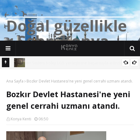
D
o
ğ
a
l
g
ü
z
e
l
l
i
k
l
e
r
Ş
e
h
r
i
K
o
n
y
a
n söz
Yalıhüyük'de Tilkilerin bile Millet Bahçesi var. Darısı Bozkır Başına.
Ana Sayfa
Bozkır Devlet Hastanesi'ne yeni genel cerrahi uzmanı atandı.
Bozkır Devlet Hastanesi'ne yeni
genel cerrahi uzmanı atandı.
Konya Kenti
06:50