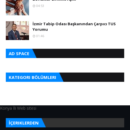
04:53
İzmir Tabip Odası Başkanından Çarpıcı TUS
Yorumu
01:46
AD SPACE
KATEGORI BÖLÜMLERI
Konya İli Web sitesi
İÇERIKLERDEN