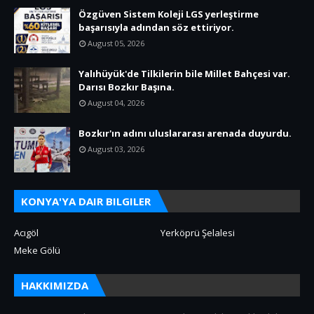
Özgüven Sistem Koleji LGS yerleştirme
başarısıyla adından söz ettiriyor.
August 05, 2026
Yalıhüyük'de Tilkilerin bile Millet Bahçesi var.
Darısı Bozkır Başına.
August 04, 2026
Bozkır'ın adını uluslararası arenada duyurdu.
August 03, 2026
KONYA'YA DAIR BILGILER
Acıgöl
Yerköprü Şelalesi
Meke Gölü
HAKKIMIZDA