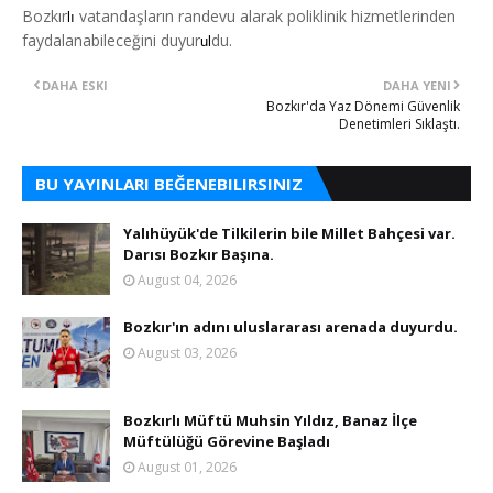
Bozkır
vatandaşların randevu alarak poliklinik hizmetlerinden
lı
faydalanabileceğini duyur
du.
ul
DAHA ESKI
DAHA YENI
Bozkır'da Yaz Dönemi Güvenlik
Denetimleri Sıklaştı.
BU YAYINLARI BEĞENEBILIRSINIZ
Yalıhüyük'de Tilkilerin bile Millet Bahçesi var.
Darısı Bozkır Başına.
August 04, 2026
Bozkır'ın adını uluslararası arenada duyurdu.
August 03, 2026
Bozkırlı Müftü Muhsin Yıldız, Banaz İlçe
Müftülüğü Görevine Başladı
August 01, 2026