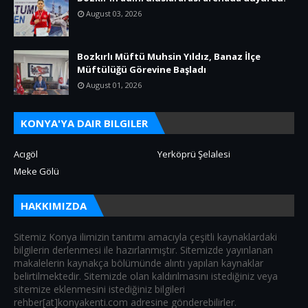
August 03, 2026
Bozkırlı Müftü Muhsin Yıldız, Banaz İlçe
Müftülüğü Görevine Başladı
August 01, 2026
KONYA'YA DAIR BILGILER
Acıgöl
Yerköprü Şelalesi
Meke Gölü
HAKKIMIZDA
Sitemiz Konya ilimizin tanıtımı amacıyla çeşitli kaynaklardaki
bilgilerin derlenmesi ile hazırlanmıştır. Sitemizde yayınlanan
makalelerin kaynakça bölümünde alıntı yapılan kaynaklar
belirtilmektedir. Sitemizde olan kaldırılmasını istediğiniz veya
sitemize eklenmesini istediğiniz bilgileri
rehber[at]konyakenti.com adresine gönderebilirler.