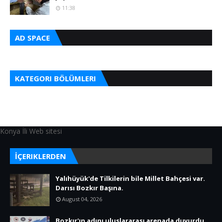
11:38
AD SPACE
KATEGORI BÖLÜMLERI
Konya İli Web sitesi
İÇERIKLERDEN
Yalıhüyük'de Tilkilerin bile Millet Bahçesi var.
Darısı Bozkır Başına.
August 04, 2026
Bozkır'ın adını uluslararası arenada duyurdu.