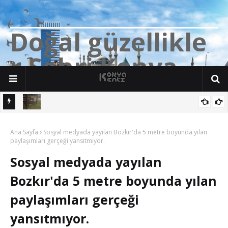
D
o
ğ
a
l
g
ü
z
e
l
l
i
k
l
e
r
Ş
e
h
r
i
K
o
n
y
a
n söz
Yalıhüyük'de Tilkilerin bile Millet Bahçesi var. Darısı Bozkır Başına.
Ana Sayfa
Sosyal medyada yayılan Bozkır'da 5 metre boyunda yılan
paylaşımları gerçeği yansıtmıyor.
Sosyal medyada yayılan
Bozkır'da 5 metre boyunda yılan
paylaşımları gerçeği
yansıtmıyor.