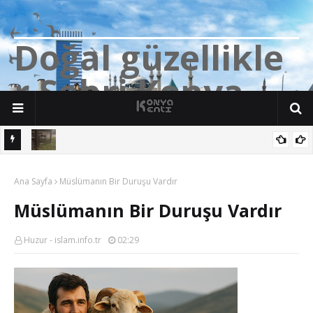
D
o
ğ
a
l
g
ü
z
e
l
l
i
k
l
e
r
Ş
e
h
r
i
K
o
n
y
a
n söz
Yalıhüyük'de Tilkilerin bile Millet Bahçesi var. Darısı Bozkır Başına.
Ana Sayfa
Müslümanın Bir Duruşu Vardır
Müslümanın Bir Duruşu Vardır
Huzur - islam.info.tr
02:29