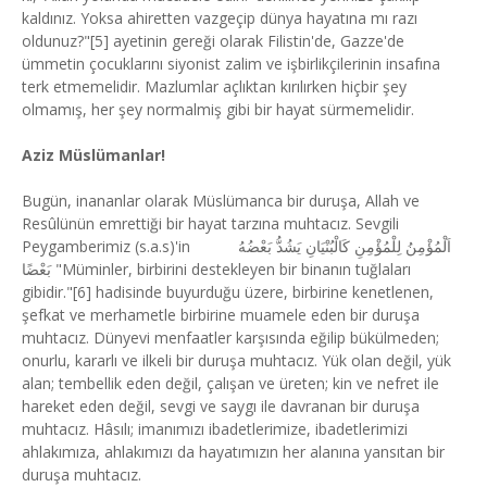
kaldınız. Yoksa ahiretten vazgeçip dünya hayatına mı razı
oldunuz?"[5] ayetinin gereği olarak Filistin'de, Gazze'de
ümmetin çocuklarını siyonist zalim ve işbirlikçilerinin insafına
terk etmemelidir. Mazlumlar açlıktan kırılırken hiçbir şey
olmamış, her şey normalmiş gibi bir hayat sürmemelidir.
Aziz Müslümanlar!
Bugün, inananlar olarak Müslümanca bir duruşa, Allah ve
Resûlünün emrettiği bir hayat tarzına muhtacız. Sevgili
Peygamberimiz (s.a.s)'in اَلْمُؤْمِنُ لِلْمُؤْمِنِ كَالْبُنْيَانِ يَشُدُّ بَعْضُهُ
بَعْضًا "Müminler, birbirini destekleyen bir binanın tuğlaları
gibidir."[6] hadisinde buyurduğu üzere, birbirine kenetlenen,
şefkat ve merhametle birbirine muamele eden bir duruşa
muhtacız. Dünyevi menfaatler karşısında eğilip bükülmeden;
onurlu, kararlı ve ilkeli bir duruşa muhtacız. Yük olan değil, yük
alan; tembellik eden değil, çalışan ve üreten; kin ve nefret ile
hareket eden değil, sevgi ve saygı ile davranan bir duruşa
muhtacız. Hâsılı; imanımızı ibadetlerimize, ibadetlerimizi
ahlakımıza, ahlakımızı da hayatımızın her alanına yansıtan bir
duruşa muhtacız.