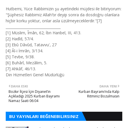
Hutbemi, Yüce Rabbimizin şu ayetindeki müjdesi ile bitiriyorum:
"Şüphesiz Rabbimiz Allah'tır deyip sonra da dosdoğru olanlara
hiçbir korku yoktur, onlar asla üzülmeyeceklerdir."[7]
________________________________
[1] Müslim, Îmân, 62; İbn Hanbel, III, 413.
[2] Hadîd, 57/4.
[3] Ebû Dâvûd, Tatavvu', 27
[4] Âl-i İmrân, 3/134.
[5] Tevbe, 9/38.
[6] Buhârî, Mezâlim, 5.
[7] Ahkâf, 46/13.
Din Hizmetleri Genel Müdürlüğü
DAHA ESKI
DAHA YENI
Bozkır İlçesi İçin Diyanet’in
Kurban Bayramı’nda Kalp
Açıkladığı 2025 Kurban Bayramı
Ritminiz Bozulmasın
Namaz Saati 06:04
BU YAYINLARI BEĞENEBILIRSINIZ