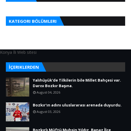
KATEGORI BÖLÜMLERI
Konya İli Web sitesi
İÇERIKLERDEN
Yalıhüyük'de Tilkilerin bile Millet Bahçesi var.
Darısı Bozkır Başına.
August 04, 2026
Bozkır'ın adını uluslararası arenada duyurdu.
August 03, 2026
Bozkırlı Müftü Muhsin Yıldız, Banaz İlçe