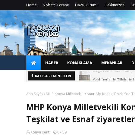
Home
Nöbetçi Eczane
Hava Durumu
Hakkımızda
Giz
HABER
KONAKLAMA
MEKANLAR
D
Yalıhüyük'de Tilkilerin 
KATEGORI GÜNCELERI
Ana Sayfa
MHP Konya Milletvekili Konur Alp Kocak, Bozkır'da Te
MHP Konya Milletvekili Kon
Teşkilat ve Esnaf ziyaretl
Konya Kenti
07:59