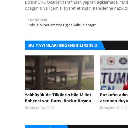
Bozkır Ülkü Ocakları tarafından yapılan açıklamada, "Mill
ocağımızı ve ilçemizi ziyaret etmiştir. Kendilerine nazik ziy
DAHA ESKI
Kolsuz: Süper amatör Lig’de kalıcı olacağız
BU YAYINLARI BEĞENEBILIRSINIZ
Yalıhüyük'de Tilkilerin bile Millet
Bozkır'ın adın
Bahçesi var. Darısı Bozkır Başına.
arenada duyu
August 04, 2026
August 03, 202