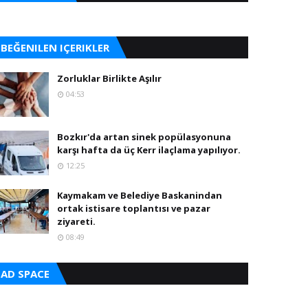
BEĞENILEN IÇERIKLER
Zorluklar Birlikte Aşılır
04:53
Bozkır'da artan sinek popülasyonuna
karşı hafta da üç Kerr ilaçlama yapılıyor.
12:25
Kaymakam ve Belediye Baskanindan
ortak istisare toplantısı ve pazar
ziyareti.
08:49
AD SPACE