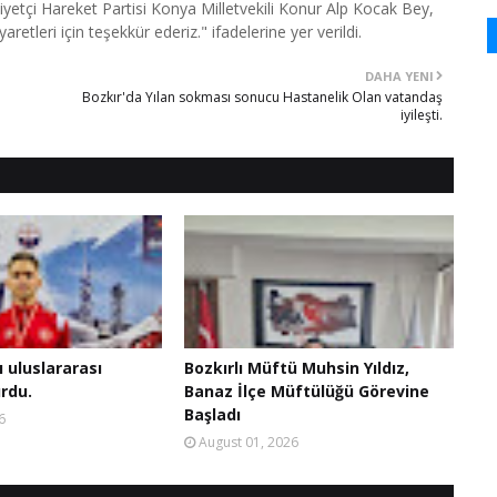
iyetçi Hareket Partisi Konya Milletvekili Konur Alp Kocak Bey,
aretleri için teşekkür ederiz." ifadelerine yer verildi.
DAHA YENI
Bozkır'da Yılan sokması sonucu Hastanelik Olan vatandaş
iyileşti.
ı uluslararası
Bozkırlı Müftü Muhsin Yıldız,
rdu.
Banaz İlçe Müftülüğü Görevine
Başladı
6
August 01, 2026