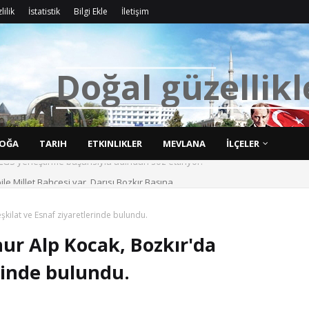
lilik
İstatistik
Bilgi Ekle
İletişim
D
o
ğ
a
l
g
ü
z
e
l
l
i
k
l
OĞA
TARIH
ETKINLIKLER
MEVLANA
İLÇELER
bile Millet Bahçesi var. Darısı Bozkır Başına.
şkilat ve Esnaf ziyaretlerinde bulundu.
ur Alp Kocak, Bozkır'da
erinde bulundu.