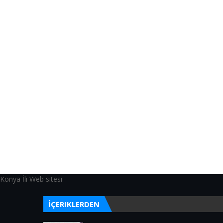
Konya İli Web sitesi
İÇERIKLERDEN