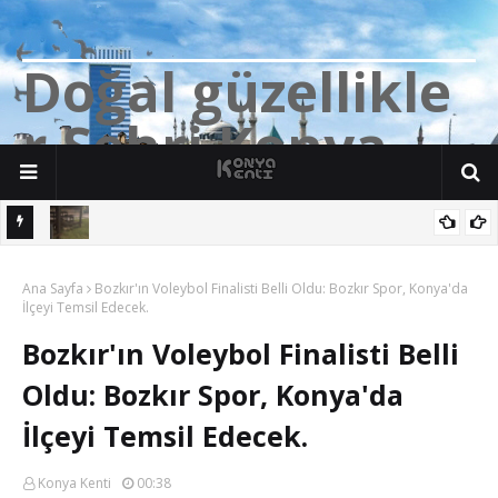
D
o
ğ
a
l
g
ü
z
e
l
l
i
k
l
e
r
Ş
e
h
r
i
K
o
n
y
a
n söz
Yalıhüyük'de Tilkilerin bile Millet Bahçesi var. Darısı Bozkır Başına.
Ana Sayfa
Bozkır'ın Voleybol Finalisti Belli Oldu: Bozkır Spor, Konya'da
İlçeyi Temsil Edecek.
Bozkır'ın Voleybol Finalisti Belli
Oldu: Bozkır Spor, Konya'da
İlçeyi Temsil Edecek.
Konya Kenti
00:38