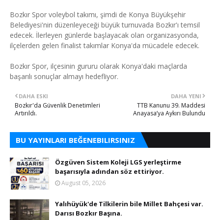
Bozkır Spor voleybol takımı, şimdi de Konya Büyükşehir
Belediyesi'nin düzenleyeceği büyük turnuvada Bozkır'ı temsil
edecek. İlerleyen günlerde başlayacak olan organizasyonda,
ilçelerden gelen finalist takımlar Konya'da mücadele edecek.
Bozkır Spor, ilçesinin gururu olarak Konya'daki maçlarda
başarılı sonuçlar almayı hedefliyor.
DAHA ESKI
DAHA YENI
Bozkır'da Güvenlik Denetimleri
TTB Kanunu 39. Maddesi
Artırıldı.
Anayasa’ya Aykırı Bulundu
BU YAYINLARI BEĞENEBILIRSINIZ
Özgüven Sistem Koleji LGS yerleştirme
başarısıyla adından söz ettiriyor.
August 05, 2026
Yalıhüyük'de Tilkilerin bile Millet Bahçesi var.
Darısı Bozkır Başına.