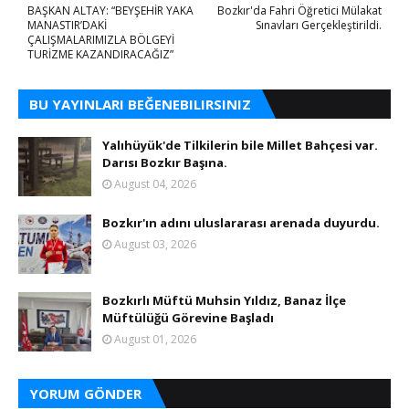
BAŞKAN ALTAY: “BEYŞEHİR YAKA
Bozkır'da Fahri Öğretici Mülakat
MANASTIR’DAKİ
Sınavları Gerçekleştirildi.
ÇALIŞMALARIMIZLA BÖLGEYİ
TURİZME KAZANDIRACAĞIZ”
BU YAYINLARI BEĞENEBILIRSINIZ
Yalıhüyük'de Tilkilerin bile Millet Bahçesi var.
Darısı Bozkır Başına.
August 04, 2026
Bozkır'ın adını uluslararası arenada duyurdu.
August 03, 2026
Bozkırlı Müftü Muhsin Yıldız, Banaz İlçe
Müftülüğü Görevine Başladı
August 01, 2026
YORUM GÖNDER