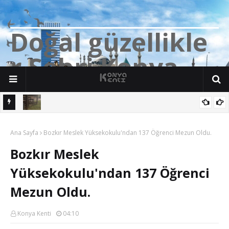
D
o
ğ
a
l
g
ü
z
e
l
l
i
k
l
e
r
Ş
e
h
r
i
K
o
n
y
a
n söz
Yalıhüyük'de Tilkilerin bile Millet Bahçesi var. Darısı Bozkır Başına.
Ana Sayfa
Bozkır Meslek Yüksekokulu'ndan 137 Öğrenci Mezun Oldu.
Bozkır Meslek
Yüksekokulu'ndan 137 Öğrenci
Mezun Oldu.
Konya Kenti
04:10