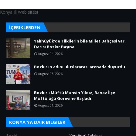
Konya İli Web sitesi
İÇERIKLERDEN
Yalıhüyük'de Tilkilerin bile Millet Bahçesi var.
Darısı Bozkır Başına.
August 04, 2026
Bozkır'ın adını uluslararası arenada duyurdu.
August 03, 2026
Bozkırlı Müftü Muhsin Yıldız, Banaz İlçe
Müftülüğü Görevine Başladı
August 01, 2026
KONYA'YA DAIR BILGILER
Acıgöl
Yerköprü Şelalesi