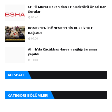
CHP’li Murat Bakan’dan THK Rektörü Ünsal Ban
Soruları
06:46
KOMEK YENİ DÖNEME 93 BİN KURSİYERLE
BAŞLADI
07:00
Ahırlı'da Küçükbaş Hayvan sağlığı taraması
yapıldı.
11:38
AD SPACE
KATEGORI BÖLÜMLERI