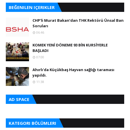
BEĞENILEN IÇERIKLER
CHP’li Murat Bakan’dan THK Rektörü Ünsal Ban
Soruları
06:46
KOMEK YENİ DÖNEME 93 BİN KURSİYERLE
BAŞLADI
07:00
Ahırlı'da Küçükbaş Hayvan sağlığı taraması
yapıldı.
11:38
AD SPACE
KATEGORI BÖLÜMLERI