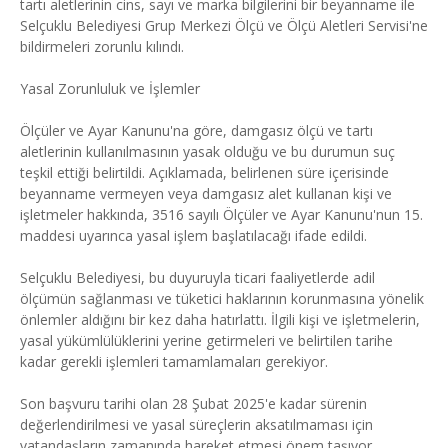
tartı aletlerinin cins, sayı ve marka bilgilerini bir beyanname ile
Selçuklu Belediyesi Grup Merkezi Ölçü ve Ölçü Aletleri Servisi'ne
bildirmeleri zorunlu kılındı.
Yasal Zorunluluk ve İşlemler
Ölçüler ve Ayar Kanunu'na göre, damgasız ölçü ve tartı
aletlerinin kullanılmasının yasak olduğu ve bu durumun suç
teşkil ettiği belirtildi. Açıklamada, belirlenen süre içerisinde
beyanname vermeyen veya damgasız alet kullanan kişi ve
işletmeler hakkında, 3516 sayılı Ölçüler ve Ayar Kanunu'nun 15.
maddesi uyarınca yasal işlem başlatılacağı ifade edildi.
Selçuklu Belediyesi, bu duyuruyla ticari faaliyetlerde adil
ölçümün sağlanması ve tüketici haklarının korunmasına yönelik
önlemler aldığını bir kez daha hatırlattı. İlgili kişi ve işletmelerin,
yasal yükümlülüklerini yerine getirmeleri ve belirtilen tarihe
kadar gerekli işlemleri tamamlamaları gerekiyor.
Son başvuru tarihi olan 28 Şubat 2025'e kadar sürenin
değerlendirilmesi ve yasal süreçlerin aksatılmaması için
vatandaşların zamanında hareket etmesi önem taşıyor.