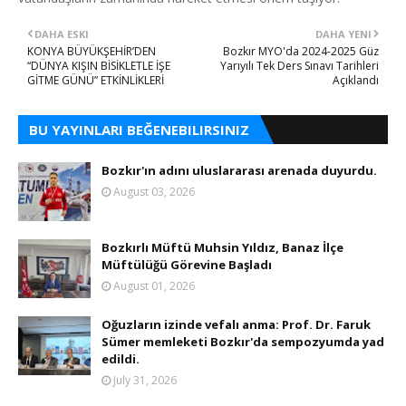
DAHA ESKI
DAHA YENI
KONYA BÜYÜKŞEHİR’DEN
Bozkır MYO'da 2024-2025 Güz
“DÜNYA KIŞIN BİSİKLETLE İŞE
Yarıyılı Tek Ders Sınavı Tarihleri
GİTME GÜNÜ” ETKİNLİKLERİ
Açıklandı
BU YAYINLARI BEĞENEBILIRSINIZ
Bozkır'ın adını uluslararası arenada duyurdu.
August 03, 2026
Bozkırlı Müftü Muhsin Yıldız, Banaz İlçe
Müftülüğü Görevine Başladı
August 01, 2026
Oğuzların izinde vefalı anma: Prof. Dr. Faruk
Sümer memleketi Bozkır'da sempozyumda yad
edildi.
July 31, 2026