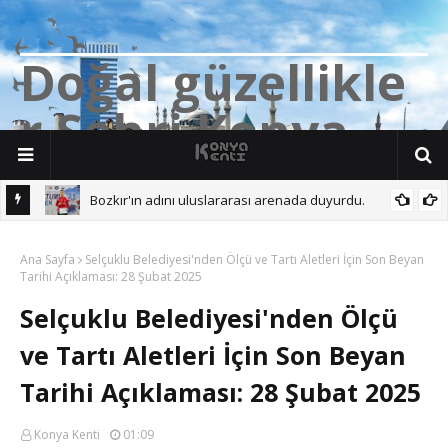
D
o
ğ
a
l
g
ü
z
e
l
l
i
k
l
e
r
Ş
e
h
r
i
K
o
n
y
a
Bozkır'ın adını uluslararası arenada duyurdu.
 Başına.
Ana Sayfa
Selçuklu Belediyesi'nden Ölçü ve Tartı Aletleri İçin Son Beyan
Tarihi Açıklaması: 28 Şubat 2025
Selçuklu Belediyesi'nden Ölçü
ve Tartı Aletleri İçin Son Beyan
Tarihi Açıklaması: 28 Şubat 2025
Konya Kenti
01:09