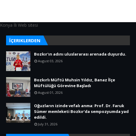
Konya İli Web sitesi
İÇERIKLERDEN
Bozkır'ın adını uluslararası arenada duyurdu.
August 03, 2026
Bozkırlı Müftü Muhsin Yıldız, Banaz İlçe
Müftülüğü Görevine Başladı
August 01, 2026
Oğuzların izinde vefalı anma: Prof. Dr. Faruk
Sümer memleketi Bozkır'da sempozyumda yad
edildi.
July 31, 2026