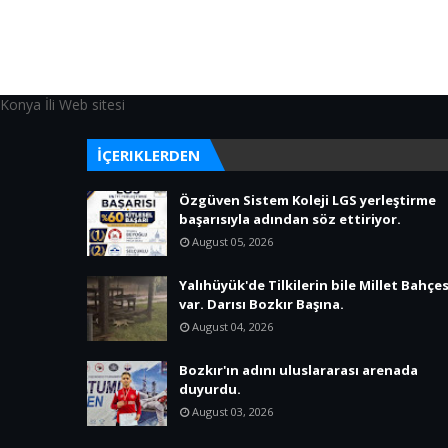
Konya İli Web sitesi
İÇERIKLERDEN
Özgüven Sistem Koleji LGS yerleştirme
başarısıyla adından söz ettiriyor.
August 05, 2026
Yalıhüyük'de Tilkilerin bile Millet Bahçes
var. Darısı Bozkır Başına.
August 04, 2026
Bozkır'ın adını uluslararası arenada
duyurdu.
August 03, 2026