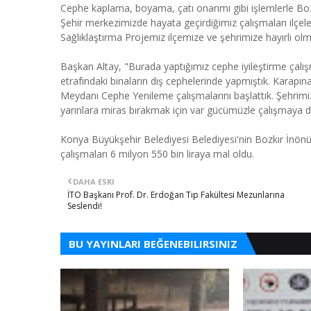
Cephe kaplama, boyama, çatı onarımı gibi işlemlerle Boz
Şehir merkezimizde hayata geçirdiğimiz çalışmaları ilçel
Sağlıklaştırma Projemiz ilçemize ve şehrimize hayırlı olmas
Başkan Altay, "Burada yaptığımız cephe iyileştirme çalış
etrafındaki binaların dış cephelerinde yapmıştık. Karapına
Meydanı Cephe Yenileme çalışmalarını başlattık. Şehrimizi
yarınlara miras bırakmak için var gücümüzle çalışmaya
Konya Büyükşehir Belediyesi Belediyesi'nin Bozkır İnönü
çalışmaları 6 milyon 550 bin liraya mal oldu.
DAHA ESKI
İTO Başkanı Prof. Dr. Erdoğan Tıp Fakültesi Mezunlarına
Seslendi!
BU YAYINLARI BEĞENEBILIRSINIZ