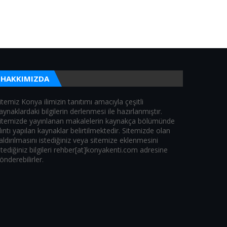
HAKKIMIZDA
itemiz Konya ilimizin tanıtımı amacıyla çeşitli
aynaklardaki bilgilerin derlenmesi ile hazırlanmıştır.
itemizde yayınlanan makalelerin kaynakça bölümünde
lıntı yapılan kaynaklar belirtilmektedir. Sitemizde olan
aldırılmasını istediğiniz veya sitemize eklenmesini
stediğiniz bilgileri rehber[at]konyakenti.com adresine
önderebilirler.