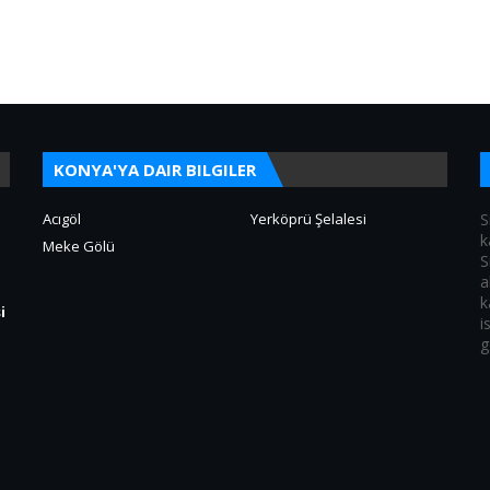
KONYA'YA DAIR BILGILER
Acıgöl
Yerköprü Şelalesi
S
k
Meke Gölü
S
a
k
i
i
g