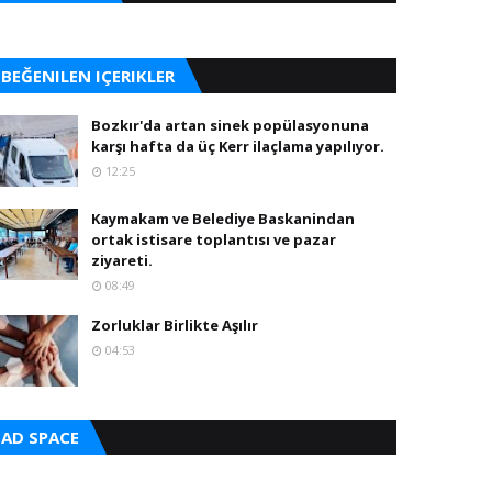
BEĞENILEN IÇERIKLER
Bozkır'da artan sinek popülasyonuna
karşı hafta da üç Kerr ilaçlama yapılıyor.
12:25
Kaymakam ve Belediye Baskanindan
ortak istisare toplantısı ve pazar
ziyareti.
08:49
Zorluklar Birlikte Aşılır
04:53
AD SPACE