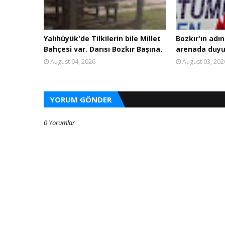
Yalıhüyük'de Tilkilerin bile Millet
Bozkır'ın adın
Bahçesi var. Darısı Bozkır Başına.
arenada duyu
August 04, 2026
August 03, 202
YORUM GÖNDER
0 Yorumlar