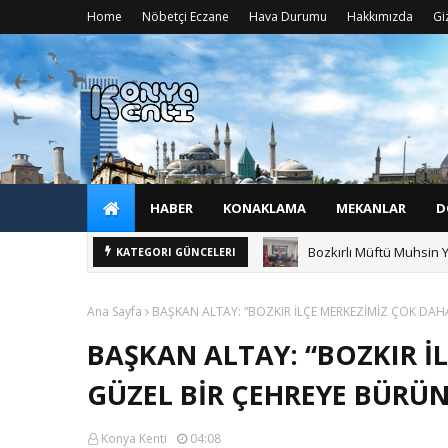
Home
Nöbetçi Eczane
Hava Durumu
Hakkımızda
Giz
HABER
KONAKLAMA
MEKANLAR
D
Bozkırlı Müftü Muhsin Y
KATEGORI GÜNCELERI
Ana Sayfa
​BAŞKAN ALTAY: “BOZKIR İLÇE MERKEZİMİZ ÇOK DA
​BAŞKAN ALTAY: “BOZKIR 
GÜZEL BİR ÇEHREYE BÜRÜ
Konya Kenti
04:08