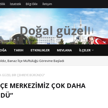
lilik
İstatistik
Bilgi Ekle
İletişim
D
o
ğ
a
l
g
ü
z
e
l
l
i
k
l
OĞA
TARIH
ETKINLIKLER
MEVLANA
İLÇELER
ıldız, Banaz İlçe Müftülüğü Görevine Başladı
HA GÜZEL BİR ÇEHREYE BÜRÜNDÜ”
İLÇE MERKEZİMİZ ÇOK DAHA
NDÜ”