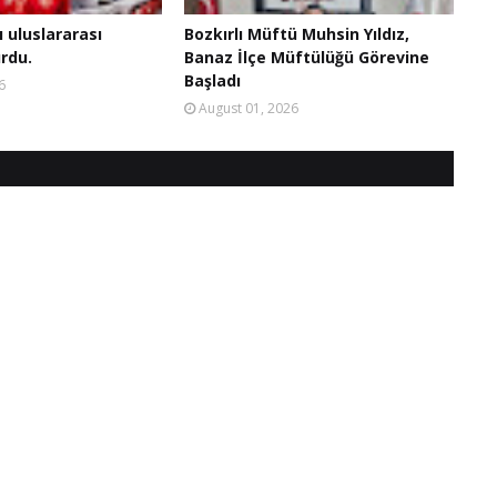
ı uluslararası
Bozkırlı Müftü Muhsin Yıldız,
rdu.
Banaz İlçe Müftülüğü Görevine
Başladı
6
August 01, 2026