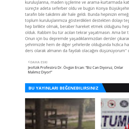
kuruluşlarına, maden işçilerine ve arama-kurtarmada ka
süreçte adeta seferber oldu ve bugün Konya Büyükşehir Bel
tarafın bile takdirini alır hale geldi. Bunda hepinizin eme
toplum kuruluşlarımıza gösterdikleri destekten dolayı teş
hep birlikte olmak, beraber hareket etmek olduğunu he
olduk. Rabbim bu tür acıları tekrar yaşatmasın. Ama bir ta
Onun için bu depremde yaşadıklarımızdan dersler çıkara
şehrimizde hem de diğer şehirlerde olduğunda hızlıca h
ders olarak almanın da faydalı olacağını düşünüyorum"
DAHA ESKI
Jeofizik Profesörü Dr. Övgün Ercan: “Biz Can Diyoruz, Onlar
Malımız Diyor!”
BU YAYINLARI BEĞENEBILIRSINIZ