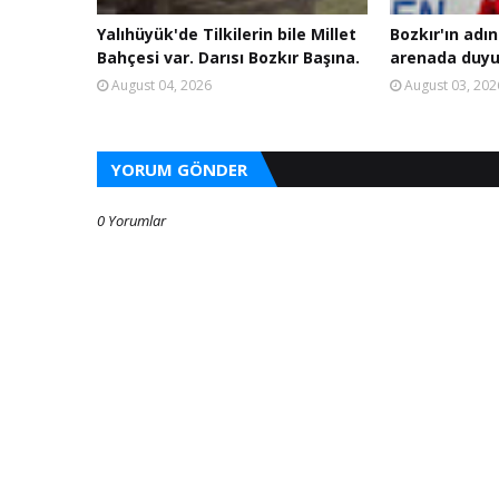
Yalıhüyük'de Tilkilerin bile Millet
Bozkır'ın adın
Bahçesi var. Darısı Bozkır Başına.
arenada duyu
August 04, 2026
August 03, 202
YORUM GÖNDER
0 Yorumlar