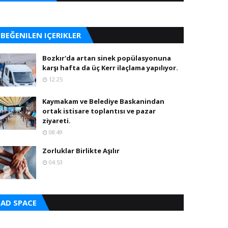
BEĞENILEN IÇERIKLER
Bozkır'da artan sinek popülasyonuna
karşı hafta da üç Kerr ilaçlama yapılıyor.
12:25
Kaymakam ve Belediye Baskanindan
ortak istisare toplantısı ve pazar
ziyareti.
08:49
Zorluklar Birlikte Aşılır
04:53
AD SPACE