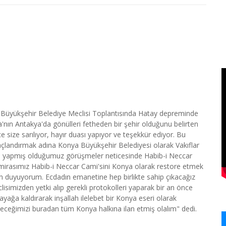
 Büyükşehir Belediye Meclisi Toplantısında Hatay depreminde
a'nın Antakya'da gönülleri fetheden bir şehir olduğunu belirten
 size sarılıyor, hayır duası yapıyor ve teşekkür ediyor. Bu
taçlandırmak adına Konya Büyükşehir Belediyesi olarak Vakıflar
a yapmış olduğumuz görüşmeler neticesinde Habib-i Neccar
 mirasımız Habib-i Neccar Cami'sini Konya olarak restore etmek
an duyuyorum. Ecdadın emanetine hep birlikte sahip çıkacağız
clisimizden yetki alıp gerekli protokolleri yaparak bir an önce
ayağa kaldırarak inşallah ilelebet bir Konya eseri olarak
eceğimizi buradan tüm Konya halkına ilan etmiş olalım" dedi.