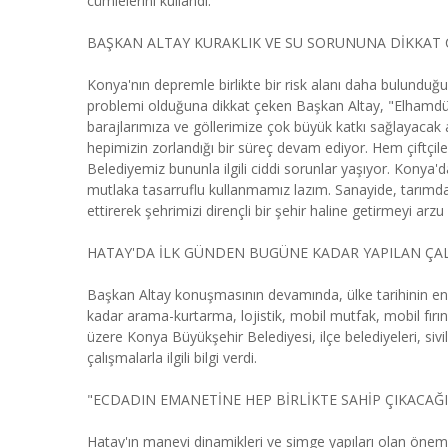
cümlelerini kullandı.
BAŞKAN ALTAY KURAKLIK VE SU SORUNUNA DİKKAT 
Konya'nın depremle birlikte bir risk alanı daha bulunduğun
problemi olduğuna dikkat çeken Başkan Altay, "Elhamdüll
barajlarımıza ve göllerimize çok büyük katkı sağlayaca
hepimizin zorlandığı bir süreç devam ediyor. Hem çiftçil
Belediyemiz bununla ilgili ciddi sorunlar yaşıyor. Konya'
mutlaka tasarruflu kullanmamız lazım. Sanayide, tarımda
ettirerek şehrimizi dirençli bir şehir haline getirmeyi arzu 
HATAY'DA İLK GÜNDEN BUGÜNE KADAR YAPILAN ÇAL
Başkan Altay konuşmasının devamında, ülke tarihinin en 
kadar arama-kurtarma, lojistik, mobil mutfak, mobil fırı
üzere Konya Büyükşehir Belediyesi, ilçe belediyeleri, siv
çalışmalarla ilgili bilgi verdi.
"ECDADIN EMANETİNE HEP BİRLİKTE SAHİP ÇIKACAĞI
Hatay'ın manevi dinamikleri ve simge yapıları olan önem