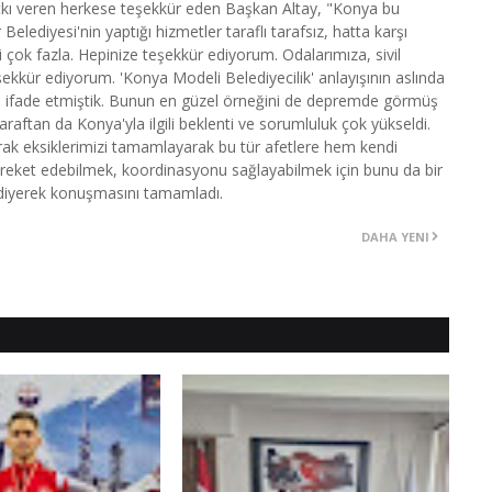
tkı veren herkese teşekkür eden Başkan Altay, "Konya bu
ediyesi'nin yaptığı hizmetler taraflı tarafsız, hatta karşı
ği çok fazla. Hepinize teşekkür ediyorum. Odalarımıza, sivil
ekkür ediyorum. 'Konya Modeli Belediyecilik' anlayışının aslında
p ifade etmiştik. Bunun en güzel örneğini de depremde görmüş
raftan da Konya'yla ilgili beklenti ve sorumluluk çok yükseldi.
rak eksiklerimizi tamamlayarak bu tür afetlere hem kendi
areket edebilmek, koordinasyonu sağlayabilmek için bunu da bir
 diyerek konuşmasını tamamladı.
DAHA YENI