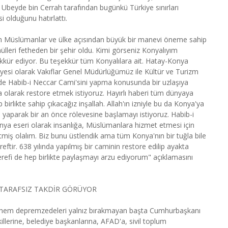
 Ubeyde bin Cerrah tarafından bugünkü Türkiye sınırları
i olduğunu hatırlattı.
nin Müslümanlar ve ülke açısından büyük bir manevi öneme sahip
leri fetheden bir şehir oldu. Kimi görseniz Konyalıyım
şekkür ediyor. Bu teşekkür tüm Konyalılara ait. Hatay-Konya
yesi olarak Vakıflar Genel Müdürlüğümüz ile Kültür ve Turizm
e Habib-i Neccar Cami'sini yapma konusunda bir uzlaşıya
a olarak restore etmek istiyoruz. Hayırlı haberi tüm dünyaya
likte sahip çıkacağız inşallah. Allah'ın izniyle bu da Konya'ya
ri yaparak bir an önce rölevesine başlamayı istiyoruz. Habib-i
Konya eseri olarak insanlığa, Müslümanlara hizmet etmesi için
miş olalım. Biz bunu üstlendik ama tüm Konya'nın bir tuğla bile
ftir. 638 yılında yapılmış bir caminin restore edilip ayakta
efi de hep birlikte paylaşmayı arzu ediyorum" açıklamasını
 TARAFSIZ TAKDİR GÖRÜYOR
 hem depremzedeleri yalnız bırakmayan başta Cumhurbaşkanı
lerine, belediye başkanlarına, AFAD'a, sivil toplum