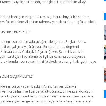
ısı Konya Büyükşehir Belediye Başkanı Uğur İbrahim Altay
lantıda konuşan Başkan Altay, 6 Şubat'ta büyük bir deprem
vefat edenlere Allah'tan rahmet, yaralılara da acil şifalar diledi.
 GAYRET EDECEĞİZ"
 de en kısa sürede atlatacağını dile getiren Başkan Altay,
ciddi bir çalışma yürütülüyor. Bir taraftan da depremi
 fırsatı verdi. Yaklaşık 1,5 yıldır Çevre, Şehircilik ve İklim
üm stratejisini belirlemekle ilgili bir çalışma yürütüyoruz.
rek bundan sonra şehrimizi felaketlere dirençli hale getirmeye
ZDEN GEÇİRMELİYİZ"
klerine vurgu yapan Başkan Altay, "Şu an itibariyle
 var. Kadınhanı ve Ilgın'da yürüttüğümüz bir kentsel dönüşüm
e yürüttüğümüz kentsel dönüşüm çalışmalarımız devam ediyor.
i yeniden gözden geçirmemizin doğru olacağına inanıyorum"