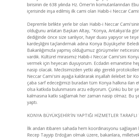
birisinin de 638 yılında Hz. Ömer'in komutanlarından Ebu
içerisinde inşa edilmiş ilk cami olan Habib-i Neccar Camis
Depremle birlikte yerle bir olan Habib-i Neccar Cami'si
olduğunu anlatan Başkan Altay, "Konya, Antakya'da gönül
dediğinde önce size sarılıyor, hayır duası yapıyor ve te
kardeşliğini taçlandırmak adına Konya Büyükşehir Beledi
Bakanlığımızla yapmış olduğumuz görüşmeler neticesind
vardık. Kültürel mirasımız Habib-i Neccar Cami'sini Kony
vermek için heyecan duyuyorum. Ecdadın emanetine hep bir
nasip olacak. Meclisimizden yetki alıp gerekli protokolle
Neccar Cami'sini ayağa kaldırarak inşallah ilelebet bir 
çaba sarf edeceğimizi buradan tüm Konya halkına ilan et
olsa katkıda bulunmasını arzu ediyorum. Çünkü bu bir şere
kalmasına katkı sağlamak her zaman nasip olmaz. Bu şer
yaptı.
KONYA BÜYÜKŞEHİR'İN YAPTIĞI HİZMETLER TARAFLI
İlk andan itibaren sahada hem koordinasyonu sağlayan
Recep Tayyip Erdoğan olmak üzere, bakanlara, milletvekil