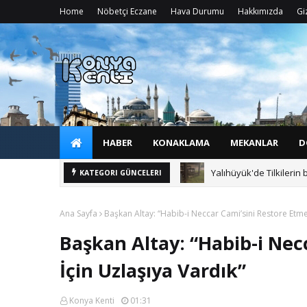
Home
Nöbetçi Eczane
Hava Durumu
Hakkımızda
Giz
HABER
KONAKLAMA
MEKANLAR
D
Yalıhüyük'de Tilkilerin 
KATEGORI GÜNCELERI
Ana Sayfa
Başkan Altay: “Habib-i Neccar Cami’sini Restore Etme
Başkan Altay: “Habib-i Nec
İçin Uzlaşıya Vardık”
Konya Kenti
01:31