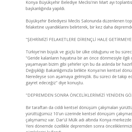
Konya Büyükşehir Belediye Meclisi'nin Mart ayı toplant
başkanlığında yapıldı.
Büyükşehir Belediyesi Meclis Salonunda düzenlenen top
felaketine uyandıklarını belirterek, bir kez daha depremde 
"ŞEHRİMİZİ FELAKETLERE DİRENÇLİ HALE GETİRMEYE
Türkiye'nin büyük ve güçlü bir ülke olduğunu ve bu süreci
"Geride kalanların hayatına bir an önce dönmesiyle ilgili 
yaşamayan bizim gibi şehirler için bu da aslında bir hazırlık
Değişikliği Bakanlığımızla birlikte Konya'nın kentsel dönüş
Neredeyse son aşamaya gelmiştik. Bu süreci de takip ede
gayret edeceğiz" diye konuştu.
"DEPREMDEN SONRA ÖNCELİKLERİMİZİ YENİDEN GÖ
Bir taraftan da ciddi kentsel dönüşüm çalışmaları yürüttü
yürüttüğümüz 10'un üzerinde kentsel dönüşüm çalışması
çalışmamız var. Dar'ül Mülk adı altında Konya merkezd
Yeni dönemde özellikle depremden sonra önceliklerimiz