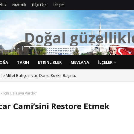
lilik
İstatistik
Bilgi Ekle
İletişim
D
o
ğ
a
l
g
ü
z
e
l
l
i
k
l
OĞA
TARIH
ETKINLIKLER
MEVLANA
İLÇELER
bile Millet Bahçesi var. Darısı Bozkır Başına.
k İçin Uzlaşıya Vardık”
car Cami’sini Restore Etmek