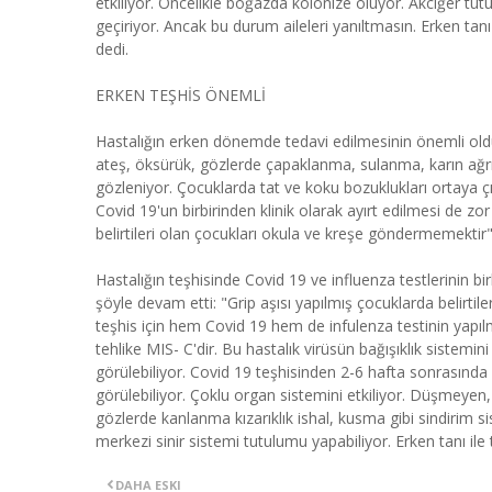
etkiliyor. Öncelikle boğazda kolonize oluyor. Akciğer tut
geçiriyor. Ancak bu durum aileleri yanıltmasın. Erken tanı
dedi.
ERKEN TEŞHİS ÖNEMLİ
Hastalığın erken dönemde tedavi edilmesinin önemli olduğ
ateş, öksürük, gözlerde çapaklanma, sulanma, karın ağrısı,
gözleniyor. Çocuklarda tat ve koku bozuklukları ortaya 
Covid 19'un birbirinden klinik olarak ayırt edilmesi de zor
belirtileri olan çocukları okula ve kreşe göndermemektir
Hastalığın teşhisinde Covid 19 ve influenza testlerinin bi
şöyle devam etti: "Grip aşısı yapılmış çocuklarda belirtile
teşhis için hem Covid 19 hem de infulenza testinin yapıl
tehlike MIS- C'dir. Bu hastalık virüsün bağışıklık sistemi
görülebiliyor. Covid 19 teşhisinden 2-6 hafta sonrasında o
görülebiliyor. Çoklu organ sistemini etkiliyor. Düşmeyen
gözlerde kanlanma kızarıklık ishal, kusma gibi sindirim sis
merkezi sinir sistemi tutulumu yapabiliyor. Erken tanı ile
DAHA ESKI