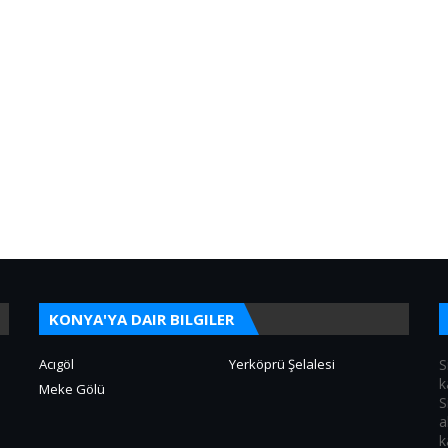
KONYA'YA DAIR BILGILER
Acıgöl
Yerköprü Şelalesi
S
k
Meke Gölü
S
a
k