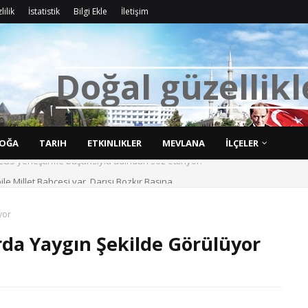
lilik
İstatistik
Bilgi Ekle
İletişim
D
o
ğ
a
l
g
ü
z
e
l
l
i
k
l
OĞA
TARIH
ETKINLIKLER
MEVLANA
İLÇELER
bile Millet Bahçesi var. Darısı Bozkır Başına.
yor
da Yaygın Şekilde Görülüyor