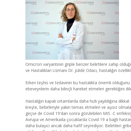
Omicron varyantının griple benzer belirtilere sahip old
ve Hastalıkları Uzmanı Dr. Jülide Odacı, hastalığın özelli
Erken teşhis ve tedavinin bu hastalıkta önemli olduğunu 
ebeveynlerin daha bilinçli hareket etmeleri gerektiğini dile
Hastalığın kapalı ortamlarda daha hızlı yayıldığına dikk
kreşte, birbirleriyle yakın temas etmeleri ve aşısız olmala
geçse de Covid 19'dan sonra görülebilen MIS -C enfeksiy
Avrupa ve Amerikada çocuklarda Covid 19 a bağlı hastan
daha bulaşıcı ancak daha hafif seyrediyor. Belirtileri gri