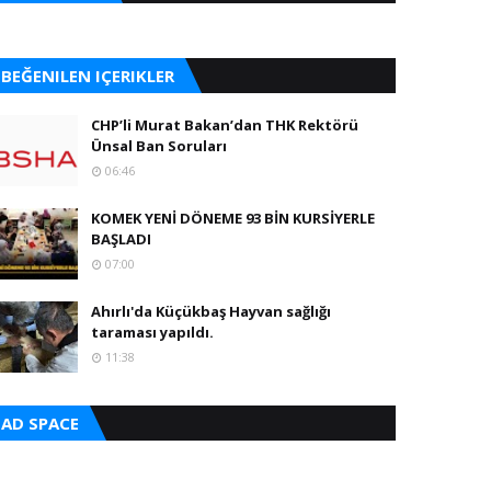
BEĞENILEN IÇERIKLER
CHP’li Murat Bakan’dan THK Rektörü
Ünsal Ban Soruları
06:46
KOMEK YENİ DÖNEME 93 BİN KURSİYERLE
BAŞLADI
07:00
Ahırlı'da Küçükbaş Hayvan sağlığı
taraması yapıldı.
11:38
AD SPACE