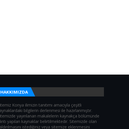
HAKKIMIZDA
itemiz Konya ilimizin tanıtımı amacıyla çeşitli
aynaklardaki bilgilerin derlenmesi ile hazırlanmıştır.
itemizde yayınlanan makalelerin kaynakça bölümünde
lıntı yapılan kaynaklar belirtilmektedir. Sitemizde olan
aldırılmasını istediğiniz veya sitemize eklenmesini