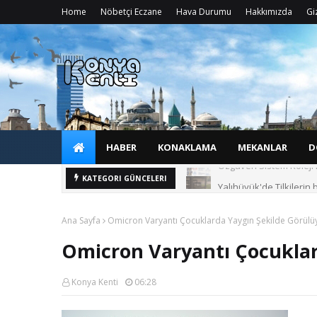
Home
Nöbetçi Eczane
Hava Durumu
Hakkımızda
Giz
HABER
KONAKLAMA
MEKANLAR
D
Yalıhüyük'de Tilkilerin 
KATEGORI GÜNCELERI
Ana Sayfa
Omicron Varyantı Çocuklarda Yaygın Şekilde Görülü
Omicron Varyantı Çocuklar
Konya Kenti
06:28