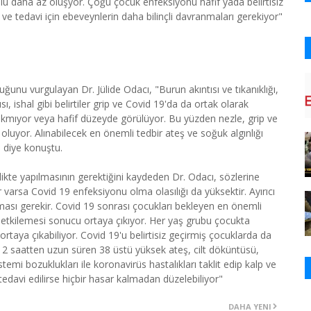
ulu daha az oluşyor. Çoğu çocuk enfeksiyonu hafif yada belirtisiz
 ve tedavi için ebeveynlerin daha bilinçli davranmaları gerekiyor"
unu vurgulayan Dr. Jülide Odacı, "Burun akıntısı ve tıkanıklığı,
 ishal gibi belirtiler grip ve Covid 19'da da ortak olarak
çıkmıyor veya hafif düzeyde görülüyor. Bu yüzden nezle, grip ve
 oluyor. Alınabilecek en önemli tedbir ateş ve soğuk algınlığı
" diye konuştu.
rlikte yapılmasının gerektiğini kaydeden Dr. Odacı, sözlerine
r varsa Covid 19 enfeksiyonu olma olasılığı da yüksektir. Ayırıcı
ması gerekir. Covid 19 sonrası çocukları bekleyen en önemli
ni etkilemesi sonucu ortaya çıkıyor. Her yaş grubu çocukta
rtaya çıkabiliyor. Covid 19'u belirtisiz geçirmiş çocuklarda da
, 2 saatten uzun süren 38 üstü yüksek ateş, cilt döküntüsü,
temi bozuklukları ile koronavirüs hastalıkları taklit edip kalp ve
 tedavi edilirse hiçbir hasar kalmadan düzelebiliyor"
DAHA YENI