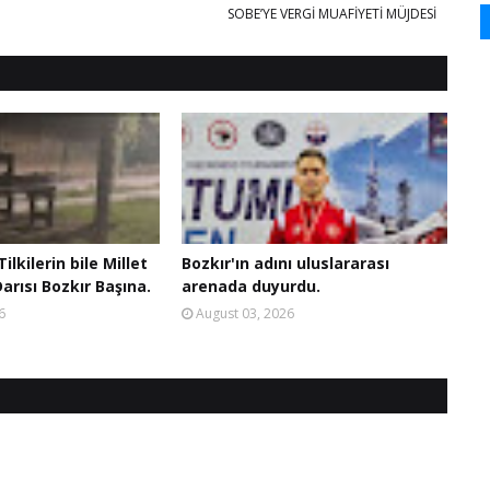
​SOBE’YE VERGİ MUAFİYETİ MÜJDESİ
ilkilerin bile Millet
Bozkır'ın adını uluslararası
arısı Bozkır Başına.
arenada duyurdu.
6
August 03, 2026