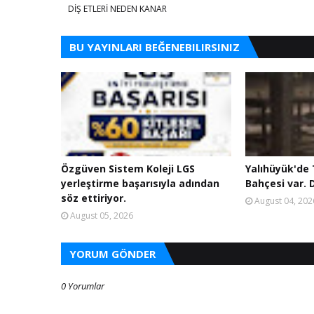
​DİŞ ETLERİ NEDEN KANAR
BU YAYINLARI BEĞENEBILIRSINIZ
Özgüven Sistem Koleji LGS
Yalıhüyük'de T
yerleştirme başarısıyla adından
Bahçesi var. D
söz ettiriyor.
August 04, 202
August 05, 2026
YORUM GÖNDER
0 Yorumlar