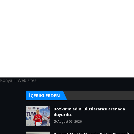
Konya İli Web sitesi
İÇERIKLERDEN
Bozkır'ın adını uluslararası arenada
duyurdu.
August 03, 2026