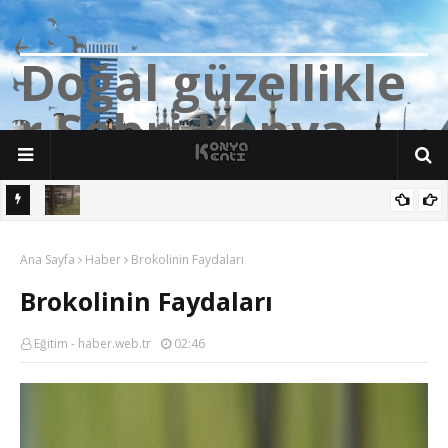
D
o
ğ
a
l
g
ü
z
e
l
l
i
k
l
e
r
Ş
e
h
r
i
K
o
n
y
a
n söz
Yalıhüyük'de Tilkilerin bile Millet Bahçesi var. Darısı Bozkır Başına.
Ana Sayfa
Haber
Brokolinin Faydaları
Brokolinin Faydaları
Eğitim - haber.web.tr
02:46