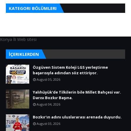
KATEGORI BÖLÜMLERI
Konya İli Web sitesi
İÇERIKLERDEN
Özgüven Sistem Koleji LGS yerleştirme
başarısıyla adından söz ettiriyor.
August 05, 2026
Yalıhüyük'de Tilkilerin bile Millet Bahçesi var.
Darısı Bozkır Başına.
August 04, 2026
Bozkır'ın adını uluslararası arenada duyurdu.
August 03, 2026