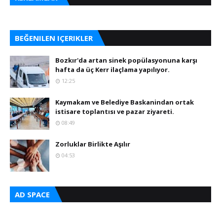
BEĞENILEN IÇERIKLER
Bozkır'da artan sinek popülasyonuna karşı
hafta da üç Kerr ilaçlama yapılıyor.
12:25
Kaymakam ve Belediye Baskanindan ortak
istisare toplantısı ve pazar ziyareti.
08:49
Zorluklar Birlikte Aşılır
04:53
AD SPACE