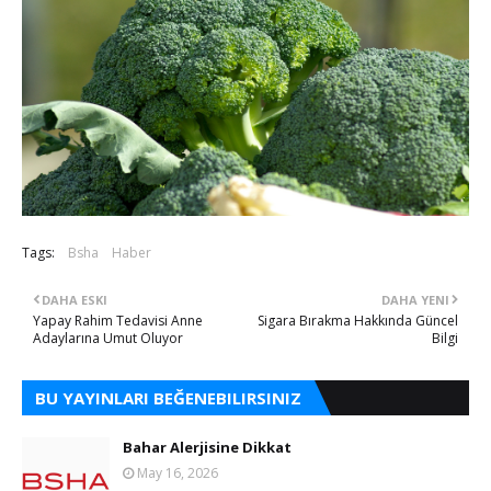
Tags:
Bsha
Haber
DAHA ESKI
DAHA YENI
Yapay Rahim Tedavisi Anne
Sigara Bırakma Hakkında Güncel
Adaylarına Umut Oluyor
Bilgi
BU YAYINLARI BEĞENEBILIRSINIZ
Bahar Alerjisine Dikkat
May 16, 2026