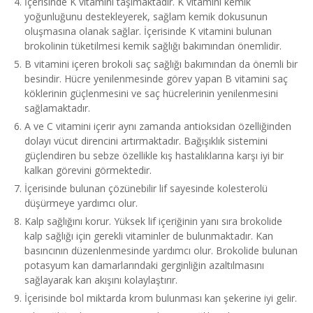
İçerisinde K vitamini taşımaktadır. K vitamini kemik
yoğunluğunu destekleyerek, sağlam kemik dokusunun
oluşmasına olanak sağlar. İçerisinde K vitamini bulunan
brokolinin tüketilmesi kemik sağlığı bakımından önemlidir.
B vitamini içeren brokoli saç sağlığı bakımından da önemli bir
besindir. Hücre yenilenmesinde görev yapan B vitamini saç
köklerinin güçlenmesini ve saç hücrelerinin yenilenmesini
sağlamaktadır.
A ve C vitamini içerir aynı zamanda antioksidan özelliğinden
dolayı vücut direncini artırmaktadır. Bağışıklık sistemini
güçlendiren bu sebze özellikle kış hastalıklarına karşı iyi bir
kalkan görevini görmektedir.
İçerisinde bulunan çözünebilir lif sayesinde kolesterolü
düşürmeye yardımcı olur.
Kalp sağlığını korur. Yüksek lif içeriğinin yanı sıra brokolide
kalp sağlığı için gerekli vitaminler de bulunmaktadır. Kan
basıncının düzenlenmesinde yardımcı olur. Brokolide bulunan
potasyum kan damarlarındaki gerginliğin azaltılmasını
sağlayarak kan akışını kolaylaştırır.
İçerisinde bol miktarda krom bulunması kan şekerine iyi gelir.