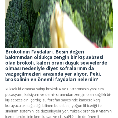
Brokolinin Faydaları. Besin değeri
bakımından oldukça zengin bir kış sebzesi
olan brokoli, kalori oranı düşük seviyelerde
olması nedeniyle diyet sofralarının da
vazgeçilmezleri arasında yer alıyor. Peki,
brokolinin en önemli faydaları nelerdir?
Yüksek lif oranına sahip brokoli A ve C vitamininin yanı sıra
potasyum, kalsiyum ve demir oranından zengin olan sağlıklı bir
kış sebzesidir. İçerdiği sülforafan sayesinde kansere karşı
koruyuculuk sağladığı bilinen bu sebze, yoğun lif içeriği ile
sindirim sistemini de düzenleyebiliyor. Yüksek oranda K vitamini
içeren brokolinin kemik, saç ve cilt sağlığı için de önemli