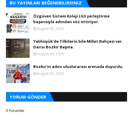
BU YAYINLARI BEĞENEBILIRSINIZ
Özgüven Sistem Koleji LGS yerleştirme
başarısıyla adından söz ettiriyor.
August 05, 2026
Yalıhüyük'de Tilkilerin bile Millet Bahçesi var.
Darısı Bozkır Başına.
August 04, 2026
Bozkır'ın adını uluslararası arenada duyurdu.
August 03, 2026
YORUM GÖNDER
0 Yorumlar