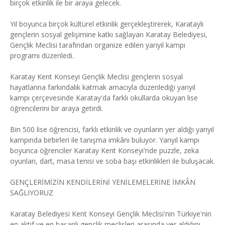
birçok etkinlik ile bir araya gelecek.
Yıl boyunca birçok kültürel etkinlik gerçekleştirerek, Karataylı
gençlerin sosyal gelişimine katkı sağlayan Karatay Belediyesi,
Gençlik Meclisi tarafından organize edilen yarıyıl kampı
programı düzenledi.
Karatay Kent Konseyi Gençlik Meclisi gençlerin sosyal
hayatlarına farkındalık katmak amacıyla düzenlediği yarıyıl
kampı çerçevesinde Karatay'da farklı okullarda okuyan lise
öğrencilerini bir araya getirdi.
Bin 500 lise öğrencisi, farklı etkinlik ve oyunların yer aldığı yarıyıl
kampında birbirleri ile tanışma imkânı buluyor. Yarıyıl kampı
boyunca öğrenciler Karatay Kent Konseyi'nde puzzle, zeka
oyunları, dart, masa tenisi ve soba başı etkinlikleri ile buluşacak.
GENÇLERİMİZİN KENDİLERİNİ YENİLEMELERİNE İMKÂN
SAĞLIYORUZ
Karatay Belediyesi Kent Konseyi Gençlik Meclisi'nin Türkiye'nin
en aktif ve en başarılı gençlik meclisleri arasında yer aldığını