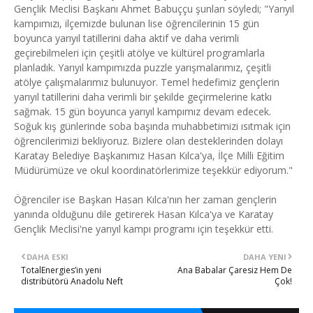
Gençlik Meclisi Başkanı Ahmet Babuççu şunları söyledi; "Yarıyıl
kampımızı, ilçemizde bulunan lise öğrencilerinin 15 gün
boyunca yarıyıl tatillerini daha aktif ve daha verimli
geçirebilmeleri için çeşitli atölye ve kültürel programlarla
planladık. Yarıyıl kampımızda puzzle yarışmalarımız, çeşitli
atölye çalışmalarımız bulunuyor. Temel hedefimiz gençlerin
yarıyıl tatillerini daha verimli bir şekilde geçirmelerine katkı
sağmak. 15 gün boyunca yarıyıl kampımız devam edecek.
Soğuk kış günlerinde soba başında muhabbetimizi ısıtmak için
öğrencilerimizi bekliyoruz. Bizlere olan desteklerinden dolayı
Karatay Belediye Başkanımız Hasan Kılca'ya, İlçe Milli Eğitim
Müdürümüze ve okul koordinatörlerimize teşekkür ediyorum."
Öğrenciler ise Başkan Hasan Kılca'nın her zaman gençlerin
yanında olduğunu dile getirerek Hasan Kılca'ya ve Karatay
Gençlik Meclisi'ne yarıyıl kampı programı için teşekkür etti.
DAHA ESKI
DAHA YENI
​TotalEnergies’in yeni
​Ana Babalar Çaresiz Hem De
distribütörü Anadolu Neft
Çok!