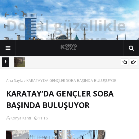
D
o
ğ
a
l
g
ü
z
e
l
l
i
k
l
e
r
Ş
e
h
r
i
K
o
n
y
a
n söz
Yalıhüyük'de Tilkilerin bile Millet Bahçesi var. Darısı Bozkır Başına.
Ana Sayfa
KARATAY’DA GENÇLER SOBA BAŞINDA BULUŞUYOR
KARATAY’DA GENÇLER SOBA
BAŞINDA BULUŞUYOR
Konya Kenti
11:16