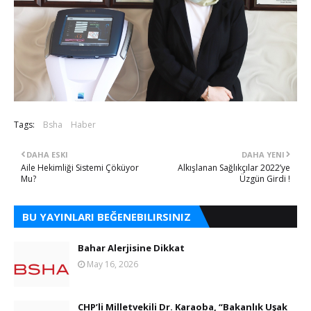
Tags:
Bsha
Haber
DAHA ESKI
DAHA YENI
Aile Hekimliği Sistemi Çöküyor
Alkışlanan Sağlıkçılar 2022’ye
Mu?
Üzgün Girdi !
BU YAYINLARI BEĞENEBILIRSINIZ
Bahar Alerjisine Dikkat
May 16, 2026
CHP’li Milletvekili Dr. Karaoba, “Bakanlık Uşak