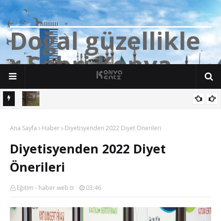
D
o
ğ
a
l
g
ü
z
e
l
l
i
k
l
e
r
Ş
e
h
r
i
K
o
n
y
a
n söz
Yalıhüyük'de Tilkilerin bile Millet Bahçesi var. Darısı Bozkır Başına.
Ana Sayfa
Haber
Diyetisyenden 2022 Diyet Önerileri
Diyetisyenden 2022 Diyet
Önerileri
Eğitim - haber.web.tr
03:46