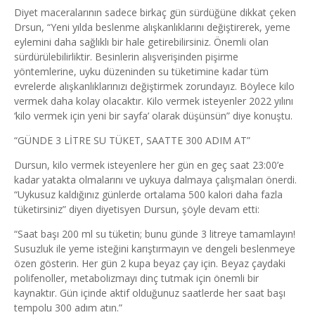
Diyet maceralarının sadece birkaç gün sürdüğüne dikkat çeken
Drsun, “Yeni yılda beslenme alışkanlıklarını değiştirerek, yeme
eylemini daha sağlıklı bir hale getirebilirsiniz. Önemli olan
sürdürülebilirliktir. Besinlerin alışverişinden pişirme
yöntemlerine, uyku düzeninden su tüketimine kadar tüm
evrelerde alışkanlıklarınızı değiştirmek zorundayız. Böylece kilo
vermek daha kolay olacaktır. Kilo vermek isteyenler 2022 yılını
‘kilo vermek için yeni bir sayfa’ olarak düşünsün” diye konuştu.
“GÜNDE 3 LİTRE SU TÜKET, SAATTE 300 ADIM AT”
Dursun, kilo vermek isteyenlere her gün en geç saat 23:00’e
kadar yatakta olmalarını ve uykuya dalmaya çalışmaları önerdi.
“Uykusuz kaldığınız günlerde ortalama 500 kalori daha fazla
tüketirsiniz” diyen diyetisyen Dursun, şöyle devam etti:
“Saat başı 200 ml su tüketin; bunu günde 3 litreye tamamlayın!
Susuzluk ile yeme isteğini karıştırmayın ve dengeli beslenmeye
özen gösterin. Her gün 2 kupa beyaz çay için. Beyaz çaydaki
polifenoller, metabolizmayı dinç tutmak için önemli bir
kaynaktır. Gün içinde aktif olduğunuz saatlerde her saat başı
tempolu 300 adım atın.”