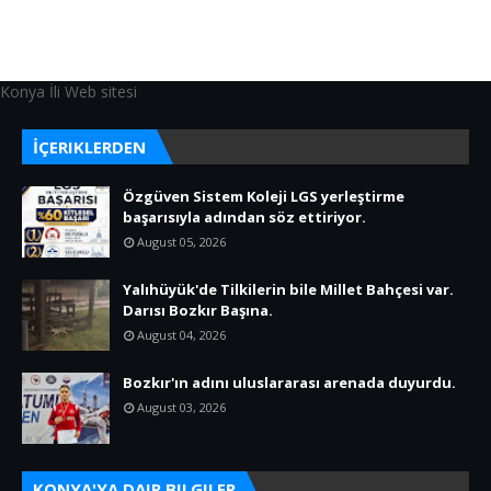
Konya İli Web sitesi
İÇERIKLERDEN
Özgüven Sistem Koleji LGS yerleştirme
başarısıyla adından söz ettiriyor.
August 05, 2026
Yalıhüyük'de Tilkilerin bile Millet Bahçesi var.
Darısı Bozkır Başına.
August 04, 2026
Bozkır'ın adını uluslararası arenada duyurdu.
August 03, 2026
KONYA'YA DAIR BILGILER