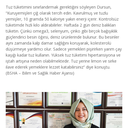
Tuz tüketimini sınırlandırmak gerektiğini söyleyen Dursun,
“Kuruyemişleri çiğ olarak tercih edin. Kavrulmuş ve tuzlu
yemişler, 10 gramda 50 kaloriye yakın enerji içerir. Kontrolsüz
tüketimde hızlı kilo aldırabilirler. Haftada 2 gün deniz balıkları
tüketin. Çünkü omega3, selenyum, çinko gibi birçok bağışıklık
güçlendirici besin öğesi, deniz ürünlerinde bulunur. Bu besinler
aynı zamanda kalp damar sağlığını koruyarak, kolesterolü
düşürmeye yardımcı olur. Sadece yemekleri pişirirken yarım çay
kaşığı kadar tuz kullanın. Yüksek tuz tüketimi hipertansiyona ve
iştah artışına neden olabilmektedir. Tuz yerine limon ve sirke
ilave ederek yemeklere lezzet katabilirsiniz” diye konuştu.
(BSHA – Bilim ve Sağlık Haber Ajansı)