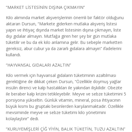
“MARKET LİSTESİNİN DIŞINA ÇIKMAYIN”
Kilo alımında market alışverişlerinin önemli bir faktör olduğunu
aktaran Dursun, “Markete giderken mutlaka alışveriş listesi
yapın ve ihtiyaç dışında market listesinin dışına çıkmayın, liste
dışı gıdalar almayın. Mutfağa giren her şey bir gün mutlaka
tüketilir ve bu da ek kilo anlamına gelir. Bu sebeple marketten
gereksiz, abur cubur ya da zararlı gıdalara almayın” ifadelerini
kullandı.
“HAYVANSAL GIDALARI AZALTIN”
Kilo vermek için hayvansal gıdaların tüketiminin azaltılması
gerektiğine de dikkat çeken Dursun, “Özellikle doymuş yağlar
insülin direnci ve kalp hastalıkları ile yakından ilişkilidir. Obezite
ile beraber kalp krizini tetikleyebilir. Meyve ve sebze tüketimini 5
porsiyona yükseltin. Günlük vitamin, mineral, posa ihtiyacının
büyük kısmı bu gruptaki besinlerden karşılanmaktadır. Özellikle
mevsiminde meyve ve sebze tüketimi kilo yönetimini
kolaylaştırır” dedi.
“KURUYEMİŞLERİ ÇİĞ YİYİN, BALIK TÜKETİN, TUZU AZALTIN”