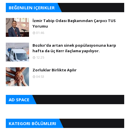
BEĞENILEN IÇERIKLER
İzmir Tabip Odası Başkanından Çarpıcı TUS
Yorumu
01:46
Bozkır'da artan sinek popülasyonuna karşı
hafta da üç Kerr ilaçlama yapılıyor.
12:25
Zorluklar Birlikte Aşılır
04:53
AD SPACE
KATEGORI BÖLÜMLERI