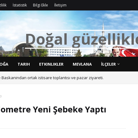
lilik
İstatistik
Bilgi Ekle
İletişim
D
o
ğ
a
l
g
ü
z
e
l
l
i
k
l
OĞA
TARIH
ETKINLIKLER
MEVLANA
İLÇELER
askanindan ortak istisare toplantısı ve pazar ziyareti.
ı
ilometre Yeni Şebeke Yaptı