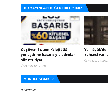
BU YAYINLARI BEĞENEBILIRSINIZ
Özgüven Sistem Koleji LGS
Yalıhüyük'de T
yerleştirme başarısıyla adından
Bahçesi var. D
söz ettiriyor.
August 04, 202
August 05, 2026
YORUM GÖNDER
0 Yorumlar