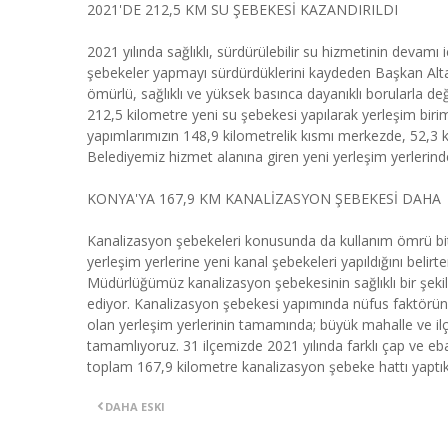
2021'DE 212,5 KM SU ŞEBEKESİ KAZANDIRILDI
2021 yılında sağlıklı, sürdürülebilir su hizmetinin devamı 
şebekeler yapmayı sürdürdüklerini kaydeden Başkan Altay
ömürlü, sağlıklı ve yüksek basınca dayanıklı borularla deği
212,5 kilometre yeni su şebekesi yapılarak yerleşim birim
yapımlarımızın 148,9 kilometrelik kısmı merkezde, 52,3 ki
Belediyemiz hizmet alanına giren yeni yerleşim yerlerinde 
KONYA'YA 167,9 KM KANALİZASYON ŞEBEKESİ DAHA
Kanalizasyon şebekeleri konusunda da kullanım ömrü biten
yerleşim yerlerine yeni kanal şebekeleri yapıldığını bel
Müdürlüğümüz kanalizasyon şebekesinin sağlıklı bir şekil
ediyor. Kanalizasyon şebekesi yapımında nüfus faktörünü 
olan yerleşim yerlerinin tamamında; büyük mahalle ve il
tamamlıyoruz. 31 ilçemizde 2021 yılında farklı çap ve eba
toplam 167,9 kilometre kanalizasyon şebeke hattı yaptık. Ş
DAHA ESKI