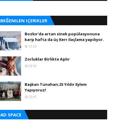
BEĞENILEN IÇERIKLER
Bozkır'da artan sinek popülasyonuna
karşı hafta da üç Kerr ilaçlama yapılıyor.
12:25
Zorluklar Birlikte Aşılır
04:53
Başkan Tunahan;25 Yıldır Eylem
Yapıyoruz!
23:41
AD SPACE