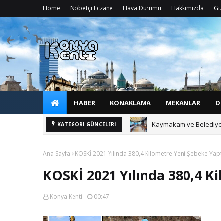
Home
Nöbetçi Eczane
Hava Durumu
Hakkımızda
Giz
HABER
KONAKLAMA
MEKANLAR
D
Kaymakam ve Belediye B
KATEGORI GÜNCELERI
Ana Sayfa
​KOSKİ 2021 Yılında 380,4 Kilometre Yeni Şebeke Yapt
​KOSKİ 2021 Yılında 380,4 K
Konya Kenti
00:47