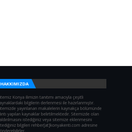
HAKKIMIZDA
itemiz Konya ilimizin tanıtımı amacıyla çeşitli
aynaklardaki bilgilerin derlenmesi ile hazırlanmıştır.
itemizde yayınlanan makalelerin kaynakça bölümünde
lıntı yapılan kaynaklar belirtilmektedir. Sitemizde olan
aldırılmasını istediğiniz veya sitemize eklenmesini
stediğiniz bilgileri rehber[at]konyakenti.com adresine
önderebilirler.