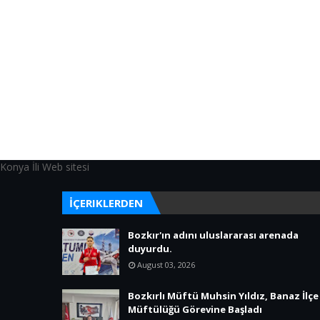
Konya İli Web sitesi
İÇERIKLERDEN
Bozkır'ın adını uluslararası arenada
duyurdu.
August 03, 2026
Bozkırlı Müftü Muhsin Yıldız, Banaz İlçe
Müftülüğü Görevine Başladı