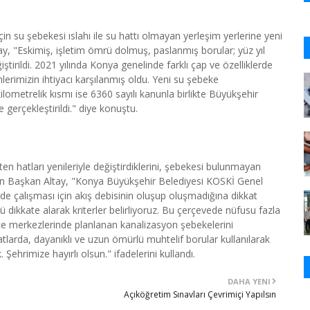
için su şebekesi ıslahı ile su hattı olmayan yerleşim yerlerine yeni
, "Eskimiş, işletim ömrü dolmuş, paslanmış borular; yüz yıl
ştirildi. 2021 yılında Konya genelinde farklı çap ve özelliklerde
lerimizin ihtiyacı karşılanmış oldu. Yeni su şebeke
lometrelik kısmı ise 6360 sayılı kanunla birlikte Büyükşehir
gerçekleştirildi." diye konuştu.
 hatları yenileriyle değiştirdiklerini, şebekesi bulunmayan
irten Başkan Altay, "Konya Büyükşehir Belediyesi KOSKİ Genel
de çalışması için akış debisinin oluşup oluşmadığına dikkat
dikkate alarak kriterler belirliyoruz. Bu çerçevede nüfusu fazla
çe merkezlerinde planlanan kanalizasyon şebekelerini
tlarda, dayanıklı ve uzun ömürlü muhtelif borular kullanılarak
ehrimize hayırlı olsun." ifadelerini kullandı.
DAHA YENI
Açıköğretim Sınavları Çevrimiçi Yapılsın