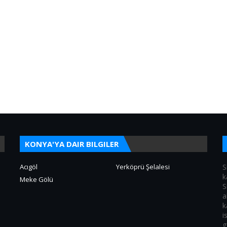
KONYA'YA DAIR BILGILER
Acıgöl
Yerköprü Şelalesi
S
k
Meke Gölü
S
a
k
i
g