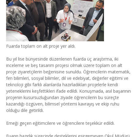
Fuarda toplam on alt proje yer aldı.
Bu yıl lise bünyesinde düzenlenen fuarda üç araştırma, iki
inceleme ve beş tasarım projesi olmak üzere toplam on alt
proje ziyaretçilerin beğenisine sunuldu. Öğrencilerin matematik,
fen bilimleri, sosyal bilimler, dil ve edebiyat, değerler eğitimi ve
teknoloji gibi farklı alanlarda hazırladıkları projelerle kendi
yeteneklerini keşfettikleri ifade edildi. Konuşmada, asıl başarının
projenin kusursuzluğundan ziyade öğrencilerin bu süreçte
kazandığı özgüven, bilimsel yöntemi kavrayış ve ekip ruhu
olduğu dile getirildi.
Emeği geçen eğitimcilere ve öğrencilere teşekkür edildi.
Fuarın hazırlık sürecinde desteklerini esirgemeyen Okul Müdürü