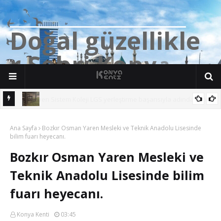
D
o
ğ
a
l
g
ü
z
e
l
l
i
k
l
e
r
Ş
e
h
r
i
K
o
n
y
a
n söz
Yalıhüyük'de Tilkilerin bile Millet Bahçesi var. Darısı Bozkır Başına.
Ana Sayfa
Bozkır Osman Yaren Mesleki ve Teknik Anadolu Lisesinde
bilim fuarı heyecanı.
Bozkır Osman Yaren Mesleki ve
Teknik Anadolu Lisesinde bilim
fuarı heyecanı.
Konya Kenti
03:45