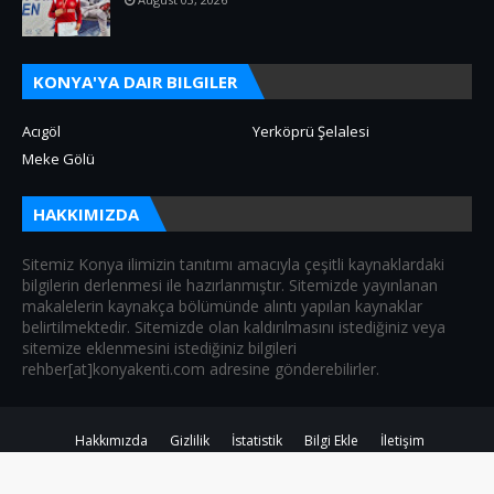
KONYA'YA DAIR BILGILER
Acıgöl
Yerköprü Şelalesi
Meke Gölü
HAKKIMIZDA
Sitemiz Konya ilimizin tanıtımı amacıyla çeşitli kaynaklardaki
bilgilerin derlenmesi ile hazırlanmıştır. Sitemizde yayınlanan
makalelerin kaynakça bölümünde alıntı yapılan kaynaklar
belirtilmektedir. Sitemizde olan kaldırılmasını istediğiniz veya
sitemize eklenmesini istediğiniz bilgileri
rehber[at]konyakenti.com adresine gönderebilirler.
Hakkımızda
Gizlilik
İstatistik
Bilgi Ekle
İletişim
Created By
SoraTemplates
| Distributed By
Blogger Theme Developer