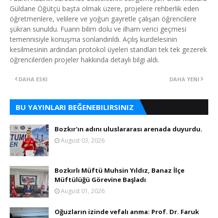
Güldane Öğütçü başta olmak üzere, projelere rehberlik eden
öğretmenlere, velilere ve yoğun gayretle çalışan öğrencilere
şükran sunuldu. Fuarın bilim dolu ve ilham verici geçmesi
temennisiyle konuşma sonlandırıldı. Açılış kurdelesinin
kesilmesinin ardından protokol üyeleri standları tek tek gezerek
öğrencilerden projeler hakkında detaylı bilgi aldı.
DAHA ESKI
DAHA YENI
BU YAYINLARI BEĞENEBILIRSINIZ
Bozkır'ın adını uluslararası arenada duyurdu.
August 03, 2026
Bozkırlı Müftü Muhsin Yıldız, Banaz İlçe
Müftülüğü Görevine Başladı
August 01, 2026
Oğuzların izinde vefalı anma: Prof. Dr. Faruk