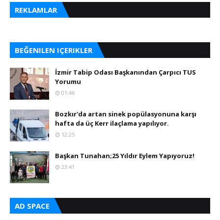
REKLAMLAR
BEĞENILEN IÇERIKLER
İzmir Tabip Odası Başkanından Çarpıcı TUS
Yorumu
01:46
Bozkır'da artan sinek popülasyonuna karşı
hafta da üç Kerr ilaçlama yapılıyor.
12:25
Başkan Tunahan;25 Yıldır Eylem Yapıyoruz!
23:41
AD SPACE