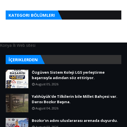
KATEGORI BÖLÜMLERI
Konya İli Web sitesi
İÇERIKLERDEN
Özgüven Sistem Koleji LGS yerleştirme
başarısıyla adından söz ettiriyor.
August 05, 2026
Yalıhüyük'de Tilkilerin bile Millet Bahçesi var.
Darısı Bozkır Başına.
August 04, 2026
Bozkır'ın adını uluslararası arenada duyurdu.
August 03, 2026