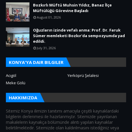
Bozkırlı Müftü Muhsin Yıldız, Banaz İlçe
Müftülüğü Görevine Başladı
August 01, 2026
Oğuzların izinde vefalı anma: Prof. Dr. Faruk
Sümer memleketi Bozkır'da sempozyumda yad
edildi.
July 31, 2026
KONYA'YA DAIR BILGILER
Acıgöl
Yerköprü Şelalesi
Meke Gölü
HAKKIMIZDA
Sitemiz Konya ilimizin tanıtımı amacıyla çeşitli kaynaklardaki
bilgilerin derlenmesi ile hazırlanmıştır. Sitemizde yayınlanan
makalelerin kaynakça bölümünde alıntı yapılan kaynaklar
belirtilmektedir. Sitemizde olan kaldırılmasını istediğiniz veya