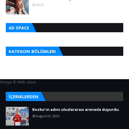
04:53
AD SPACE
KATEGORI BÖLÜMLERI
Konya İli Web sitesi
İÇERIKLERDEN
Bozkır'ın adını uluslararası arenada duyurdu.
August 03, 2026