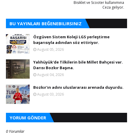
Bisiklet ve Scooter kullanımına
Ceza geliyor.
BU YAYINLARI BEĞENEBILIRSINIZ
Özgüven Sistem Koleji LGS yerleştirme
başarısıyla adından söz ettiriyor.
August 05, 2026
Yalıhüyük'de Tilkilerin bile Millet Bahçesi var.
Darısı Bozkır Başına.
August 04, 2026
Bozkır'ın adını uluslararası arenada duyurdu.
August 03, 2026
YORUM GÖNDER
0 Yorumlar