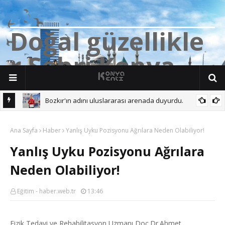
D
o
ğ
a
l
g
ü
z
e
l
l
i
k
l
e
r
Ş
e
h
r
i
K
o
n
y
a
Bozkır'ın adını uluslararası arenada duyurdu.
 Başına.
Ana Sayfa
Haber
Yanlış Uyku Pozisyonu Ağrılara Neden Olabiliyor!
Yanlış Uyku Pozisyonu Ağrılara
Neden Olabiliyor!
Eğitim - haber.web.tr
13:46
Fizik Tedavi ve Rehabilitasyon Uzmanı Doç.Dr.Ahmet