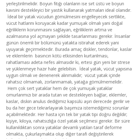
yerleştirilmelidir. Boyun fıtığı olanların ise sırt üstü ve boyun
kavsini destekleyici bir yastık kullanarak yatmaları ideal olanıdır.
İdeal bir yatak vücudun gömülmesini engelleyecek sertlikte,
vücut hatlarını koruyacak kadar yumuşak olmalı yani doğal
eğriliklerin korunmasını sağlayan, eğriliklerin artma ve
azalmasına yol açmayan şekilde tasarlanması gerekir. İnsanlar
günün önemli bir bölümünü yatakta istirahat ederek yani
uyuyarak geçirmektedir. Burada amaç diskler, tendonlar, kaslar
ve eklemlerin basıncın kötü etkisinden kurtarılması,
rahatlaması adeta nefes almasıdır ki, ertesi gün yeni bir strese
ve yüklenmeye hazır hale gelebilsin. İdeal yatak, vücut yapısına
uygun olmalı ve denenerek alınmalıdır; vücut yatak içinde
rahatsız olmamalı, zorlanmamalı, yatağa gömülmemelidir.
Hem çok sert yataklar hem de çok yumuşak yataklar
omurlarımızı bir arada tutan ve destekleyen bağlar, eklemler,
kaslar, diskin anulus dediğimiz kapsülü aşırı derecede gerilir ve
bu da her gece tekrarlayarak başımıza istemediğimiz sorunlar
açabilmektedir. Her hasta için tek bir yatak tipi doğru değildir;
kişiye, kiloya, rahatsızlığa özel yatak seçilmesi gerekir. Bir süre
kullanıldıktan sonra yataklar devamlı yatılan taraf deforme
olmakta, çukurlaşmakta olup diğer tarafı değiştirilerek