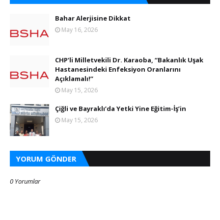
Bahar Alerjisine Dikkat
May 16, 2026
CHP’li Milletvekili Dr. Karaoba, “Bakanlık Uşak
Hastanesindeki Enfeksiyon Oranlarını
Açıklamalı!”
May 15, 2026
Çiğli ve Bayraklı’da Yetki Yine Eğitim-İş’in
May 15, 2026
YORUM GÖNDER
0 Yorumlar