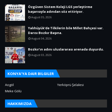
Özgüven Sistem Koleji LGS yerleştirme
başarısıyla adından söz ettiriyor.
August 05, 2026
Yalıhüyük'de Tilkilerin bile Millet Bahçesi var.
Darısı Bozkır Başına.
August 04, 2026
Bozkır'ın adını uluslararası arenada duyurdu.
August 03, 2026
KONYA'YA DAIR BILGILER
Acıgöl
Yerköprü Şelalesi
Meke Gölü
HAKKIMIZDA