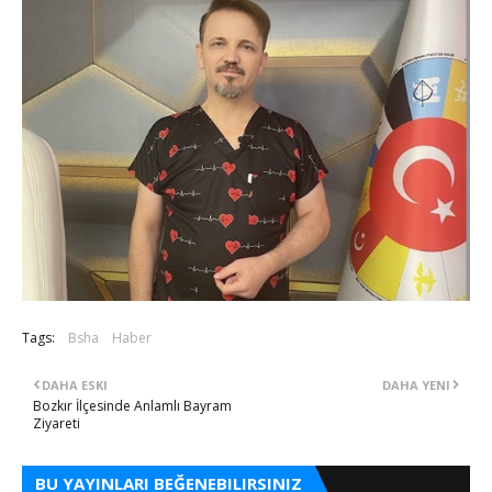
Tags:
Bsha
Haber
DAHA ESKI
DAHA YENI
Bozkır İlçesinde Anlamlı Bayram
Ziyareti
BU YAYINLARI BEĞENEBILIRSINIZ