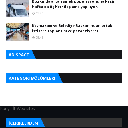
Bozkır'da artan sinek popülasyonuna karşı
hafta da üç Kerr ilaçlama yapılıyor.
12:25
Kaymakam ve Belediye Baskanindan ortak
istisare toplantısı ve pazar ziyareti.
08:49
AD SPACE
KATEGORI BÖLÜMLERI
Konya İli Web sitesi
İÇERIKLERDEN