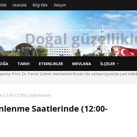
lilik
İstatistik
Bilgi Ekle
İletişim
D
o
ğ
a
l
g
ü
z
e
l
l
i
k
l
OĞA
TARIH
ETKINLIKLER
MEVLANA
İLÇELER
ı anma: Prof. Dr. Faruk Sümer memleketi Bozkır'da sempozyumda yad edildi
askanindan ortak istisare toplantısı ve pazar ziyareti.
 (12:00-13:00) Çalıştırılmasın!
inlenme Saatlerinde (12:00-