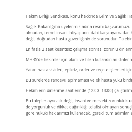
Hekim Birliği Sendikası, konu hakkında Bilim ve Sağlık H
Sağlık Bakanlığı’na üyelerimiz adına resmi başvurumuzu 
almadan, temel insani ihtiyaçlarını dahi karşılayamada
değil, doğrudan hasta güvenliğinin de sorunudur. Talebim
En fazla 2 saat kesintisiz çalışma sonrası zorunlu dinlen
MHRS’de hekimler için planlı ve fiilen kullandırılan dinlen
Yatan hasta vizitleri, epikriz, order ve reçete işlemleri içi
Bu sürelerde randevu açılmaması ve ek hasta yükü bind
Hekimlerin dinlenme saatlerinde (12:00–13:00) çalıştırı
Bu talepler ayrıcalık değil, insani ve mesleki zorunlulukt
de yorgunluk ve dikkat dağınıklığı telafisi olmayan sonuç
göre hukuki haklarımızı kullanacak, gerekli tüm adımları