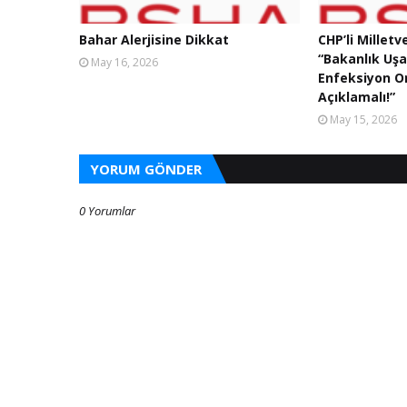
Bahar Alerjisine Dikkat
CHP’li Milletv
“Bakanlık Uş
May 16, 2026
Enfeksiyon Or
Açıklamalı!”
May 15, 2026
YORUM GÖNDER
0 Yorumlar