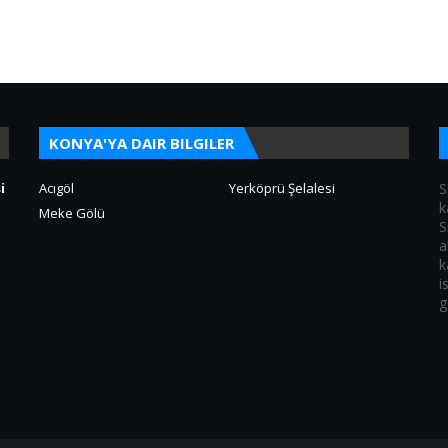
KONYA'YA DAIR BILGILER
i
Acıgöl
Yerköprü Şelalesi
S
k
Meke Gölü
S
a
k
i
g