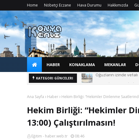
Home
Nöbetçi Eczane
Hava Durumu
Hakkımızda
Giz
HABER
KONAKLAMA
MEKANLAR
D
Oğuzların izinde vefal
Kaymakam ve Belediye B
KATEGORI GÜNCELERI
Ana Sayfa
Haber
Hekim Birliği: “Hekimler Dinlenme Saatlerinde
Hekim Birliği: “Hekimler D
13:00) Çalıştırılmasın!
Eğitim - haber.web.tr
08:46