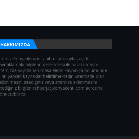
HAKKIMIZDA
itemiz Konya ilimizin tanıtımı amacıyla çeşitli
aynaklardaki bilgilerin derlenmesi ile hazırlanmıştır.
itemizde yayınlanan makalelerin kaynakça bölümünde
lıntı yapılan kaynaklar belirtilmektedir. Sitemizde olan
aldırılmasını istediğiniz veya sitemize eklenmesini
stediğiniz bilgileri rehber[at]konyakenti.com adresine
önderebilirler.