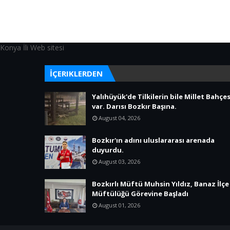
Konya İli Web sitesi
İÇERIKLERDEN
Yalıhüyük'de Tilkilerin bile Millet Bahçes
var. Darısı Bozkır Başına.
August 04, 2026
Bozkır'ın adını uluslararası arenada
duyurdu.
August 03, 2026
Bozkırlı Müftü Muhsin Yıldız, Banaz İlçe
Müftülüğü Görevine Başladı
August 01, 2026