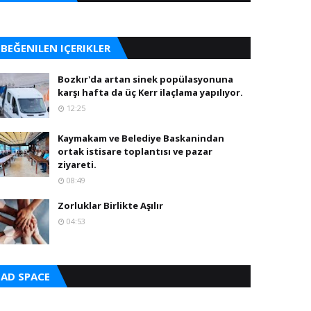
BEĞENILEN IÇERIKLER
Bozkır'da artan sinek popülasyonuna
karşı hafta da üç Kerr ilaçlama yapılıyor.
12:25
Kaymakam ve Belediye Baskanindan
ortak istisare toplantısı ve pazar
ziyareti.
08:49
Zorluklar Birlikte Aşılır
04:53
AD SPACE