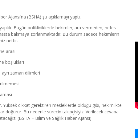
aber Ajansı’na (BSHA) şu açıklamayı yaptı.
yaptık. Bugün polikliniklerde hekimler; ara vermeden, nefes
n hasta bakmaya zorlanmaktadır. Bu durum sadece hekimlerin
iz nettir:
me arası
me boşlukları
n ayrı zaman dilimleri
irilmemesi
lmaması
ur. Yüksek dikkat gerektiren mesleklerde olduğu gibi, hekimlikte
lar doğurur. Bu nedenle sürecin takipçisiyiz. Verilecek cevaba
 atacağız. (BSHA – Bilim ve Sağlık Haber Ajansı)