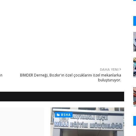
DAHA YENI
en
BİMDER Derneği, Bozkır'ın özel çocuklarını özel mekanlarka
buluşturuyor.
BSHA