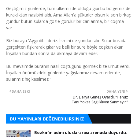
Geçtiğimiz günlerde, tüm ülkemizde olduğu gibi bu bölgemiz de
kuraklıktan nasibini aldı. Ama Allah'a şükürler olsun ki son birkaç
gündür bütün sularda gözle görülür bir canlanma, bir coşma
var.
Biz buraya 'Aygırdibi' deriz. İsmini de şundan alır: Sular burada
gerçekten fışkırarak çıkar ve belli bir süre böyle coşkun akar.
İnşallah bundan sonra da akmaya devam eder.
Bu mevsimde buranın nasıl coştuğunu görmek bize umut verdi.
İnşallah önümüzdeki günlerde yağışlarımız devam eder de,
sularımız hiç kesilmez."
DAHA ESKI
DAHA YENI
Dr. Derya Güneş Uyardı, “Henüz
Tanı Yoksa Sağlıklıyım Sanmayın”
BU YAYINLARI BEĞENEBILIRSINIZ
Bozkır'ın adını uluslararası arenada duyurdu.