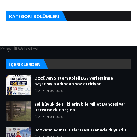
KATEGORI BÖLÜMLERI
Konya İli Web sitesi
İÇERIKLERDEN
Özgüven Sistem Koleji LGS yerleştirme
başarısıyla adından söz ettiriyor.
August 05, 2026
Yalıhüyük'de Tilkilerin bile Millet Bahçesi var.
Darısı Bozkır Başına.
August 04, 2026
Bozkır'ın adını uluslararası arenada duyurdu.
August 03, 2026