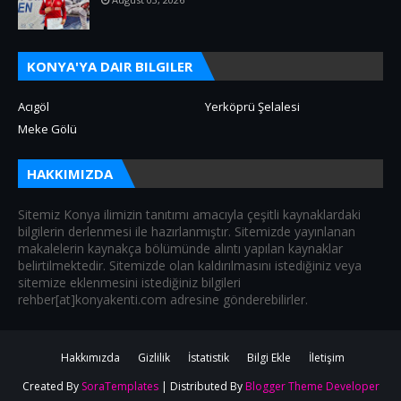
KONYA'YA DAIR BILGILER
Acıgöl
Yerköprü Şelalesi
Meke Gölü
HAKKIMIZDA
Sitemiz Konya ilimizin tanıtımı amacıyla çeşitli kaynaklardaki
bilgilerin derlenmesi ile hazırlanmıştır. Sitemizde yayınlanan
makalelerin kaynakça bölümünde alıntı yapılan kaynaklar
belirtilmektedir. Sitemizde olan kaldırılmasını istediğiniz veya
sitemize eklenmesini istediğiniz bilgileri
rehber[at]konyakenti.com adresine gönderebilirler.
Hakkımızda
Gizlilik
İstatistik
Bilgi Ekle
İletişim
Created By
SoraTemplates
| Distributed By
Blogger Theme Developer