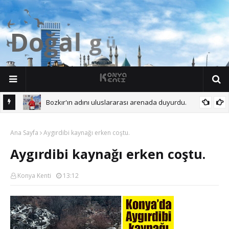
D
o
ğ
a
l
g
ü
z
e
l
l
i
k
Bozkır'ın adını uluslararası arenada duyurdu.
 Başına.
Ana Sayfa
Aygırdibi kaynağı erken coştu.
Aygırdibi kaynağı erken coştu.
Konya Kenti
13:12