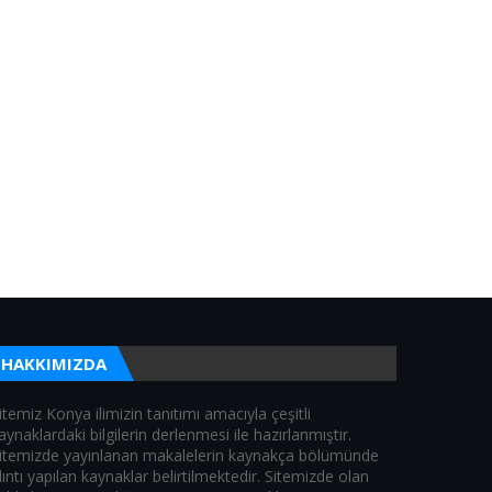
HAKKIMIZDA
itemiz Konya ilimizin tanıtımı amacıyla çeşitli
aynaklardaki bilgilerin derlenmesi ile hazırlanmıştır.
itemizde yayınlanan makalelerin kaynakça bölümünde
lıntı yapılan kaynaklar belirtilmektedir. Sitemizde olan