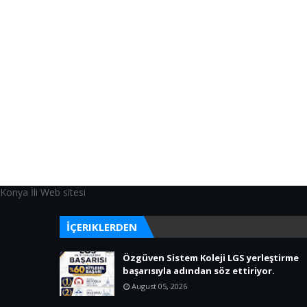
Konya İli Web sitesi
İÇERIKLERDEN
Özgüven Sistem Koleji LGS yerleştirme
başarısıyla adından söz ettiriyor.
August 05, 2026