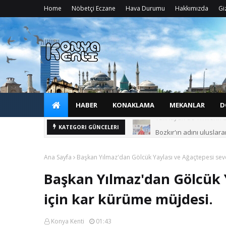
Home
Nöbetçi Eczane
Hava Durumu
Hakkımızda
Giz
HABER
KONAKLAMA
MEKANLAR
D
Bozkır'ın adını ulusla
KATEGORI GÜNCELERI
Ana Sayfa
Başkan Yılmaz'dan Gölcük Yaylası ve Ağaçtepesi seve
Başkan Yılmaz'dan Gölcük Y
için kar kürüme müjdesi.
Konya Kenti
01:43