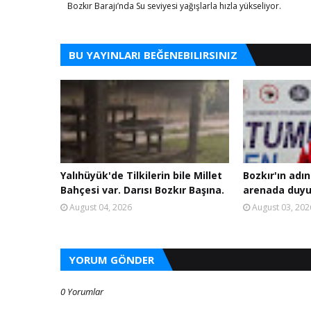
Bozkır Barajı’nda Su seviyesi yağışlarla hızla yükseliyor.
BU YAYINLARI BEĞENEBILIRSINIZ
Yalıhüyük'de Tilkilerin bile Millet
Bozkır'ın adın
Bahçesi var. Darısı Bozkır Başına.
arenada duyu
August 04, 2026
August 03, 202
YORUM GÖNDER
0 Yorumlar