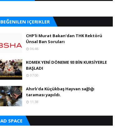
BEĞENILEN IÇERIKLER
CHP’li Murat Bakan’dan THK Rektörü
Ünsal Ban Soruları
06:46
KOMEK YENİ DÖNEME 93 BİN KURSİYERLE
BAŞLADI
07:00
Ahırlı'da Küçükbaş Hayvan sağlığı
taraması yapıldı.
11:38
AD SPACE