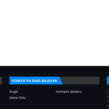
KONYA'YA DAIR BILGILER
Acıgöl
Yerköprü Şelalesi
S
k
Meke Gölü
S
a