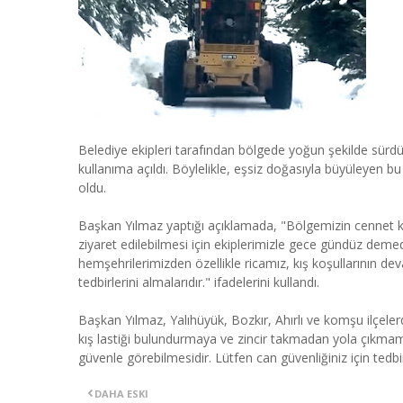
Belediye ekipleri tarafından bölgede yoğun şekilde sürd
kullanıma açıldı. Böylelikle, eşsiz doğasıyla büyüleyen b
oldu.
Başkan Yılmaz yaptığı açıklamada, "Bölgemizin cennet kö
ziyaret edilebilmesi için ekiplerimizle gece gündüz demede
hemşehrilerimizden özellikle ricamız, kış koşullarının d
tedbirlerini almalarıdır." ifadelerini kullandı.
Başkan Yılmaz, Yalıhüyük, Bozkır, Ahırlı ve komşu ilçelerd
kış lastiği bulundurmaya ve zincir takmadan yola çıkmam
güvenle görebilmesidir. Lütfen can güvenliğiniz için tedb
DAHA ESKI