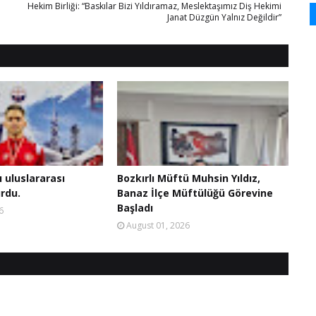
Hekim Birliği: “Baskılar Bizi Yıldıramaz, Meslektaşımız Diş Hekimi
Janat Düzgün Yalnız Değildir”
ı uluslararası
Bozkırlı Müftü Muhsin Yıldız,
rdu.
Banaz İlçe Müftülüğü Görevine
Başladı
6
August 01, 2026