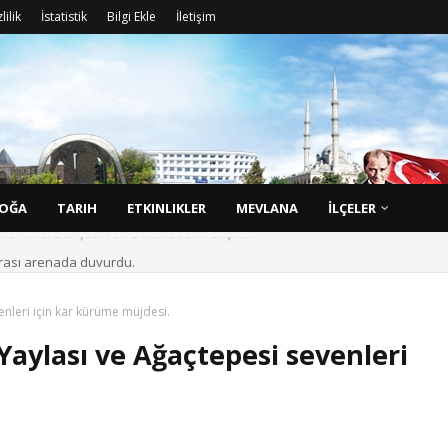
lilik
İstatistik
Bilgi Ekle
İletişim
D
o
ğ
a
l
g
ü
z
OĞA
TARIH
ETKINLIKLER
MEVLANA
İLÇELER
rarası arenada duyurdu.
nleri için kar kürüme müjdesi.
aylası ve Ağaçtepesi sevenleri