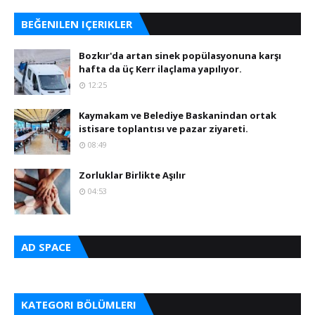
BEĞENILEN IÇERIKLER
Bozkır'da artan sinek popülasyonuna karşı
hafta da üç Kerr ilaçlama yapılıyor.
12:25
Kaymakam ve Belediye Baskanindan ortak
istisare toplantısı ve pazar ziyareti.
08:49
Zorluklar Birlikte Aşılır
04:53
AD SPACE
KATEGORI BÖLÜMLERI