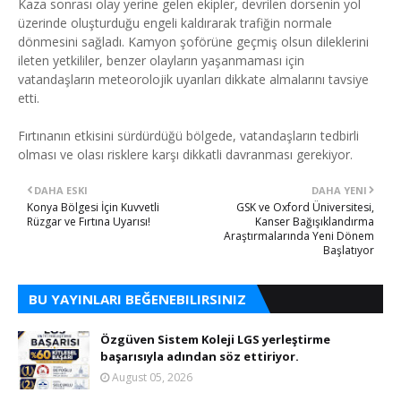
Kaza sonrası olay yerine gelen ekipler, devrilen dorsenin yol
üzerinde oluşturduğu engeli kaldırarak trafiğin normale
dönmesini sağladı. Kamyon şoförüne geçmiş olsun dileklerini
ileten yetkililer, benzer olayların yaşanmaması için
vatandaşların meteorolojik uyarıları dikkate almalarını tavsiye
etti.
Fırtınanın etkisini sürdürdüğü bölgede, vatandaşların tedbirli
olması ve olası risklere karşı dikkatli davranması gerekiyor.
DAHA ESKI
DAHA YENI
Konya Bölgesi İçin Kuvvetli
GSK ve Oxford Üniversitesi,
Rüzgar ve Fırtına Uyarısı!
Kanser Bağışıklandırma
Araştırmalarında Yeni Dönem
Başlatıyor
BU YAYINLARI BEĞENEBILIRSINIZ
Özgüven Sistem Koleji LGS yerleştirme
başarısıyla adından söz ettiriyor.
August 05, 2026