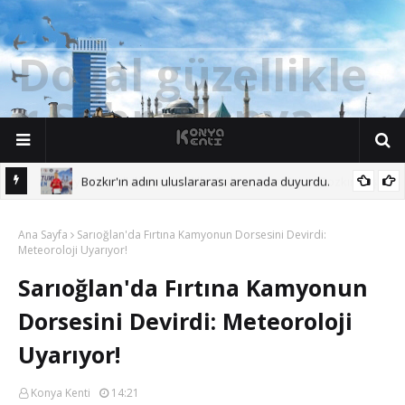
D
o
ğ
a
l
g
ü
z
e
l
l
i
k
l
e
r
Ş
e
h
r
i
K
o
n
y
a
Bozkır'ın adını uluslararası arenada duyurdu.
 Başına.
Ana Sayfa
Sarıoğlan'da Fırtına Kamyonun Dorsesini Devirdi:
Meteoroloji Uyarıyor!
Sarıoğlan'da Fırtına Kamyonun
Dorsesini Devirdi: Meteoroloji
Uyarıyor!
Konya Kenti
14:21