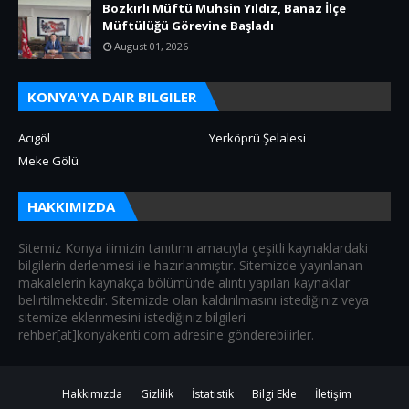
Bozkırlı Müftü Muhsin Yıldız, Banaz İlçe
Müftülüğü Görevine Başladı
August 01, 2026
KONYA'YA DAIR BILGILER
Acıgöl
Yerköprü Şelalesi
Meke Gölü
HAKKIMIZDA
Sitemiz Konya ilimizin tanıtımı amacıyla çeşitli kaynaklardaki
bilgilerin derlenmesi ile hazırlanmıştır. Sitemizde yayınlanan
makalelerin kaynakça bölümünde alıntı yapılan kaynaklar
belirtilmektedir. Sitemizde olan kaldırılmasını istediğiniz veya
sitemize eklenmesini istediğiniz bilgileri
rehber[at]konyakenti.com adresine gönderebilirler.
Hakkımızda
Gizlilik
İstatistik
Bilgi Ekle
İletişim