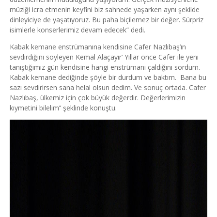
müziği icra etmenin keyfini biz sahnede yaşarken aynı şekilde
dinleyiciye de yaşatıyoruz. Bu paha biçilemez bir değer. Sürpriz
isimlerle konserlerimiz devam edecek” dedi.
Kabak kemane enstrümanına kendisine Cafer Nazlıbaş’ın
sevdirdiğini söyleyen Kemal Alaçayır’ Yıllar önce Cafer ile yeni
tanıştığımız gün kendisine hangi enstrümanı çaldığını sordum.
Kabak kemane dediğinde şöyle bir durdum ve baktım. Bana bu
sazı sevdirirsen sana helal olsun dedim. Ve sonuç ortada. Cafer
Nazlıbaş, ülkemiz için çok büyük değerdir. Değerlerimizin
kıymetini bilelim’’ şeklinde konuştu.