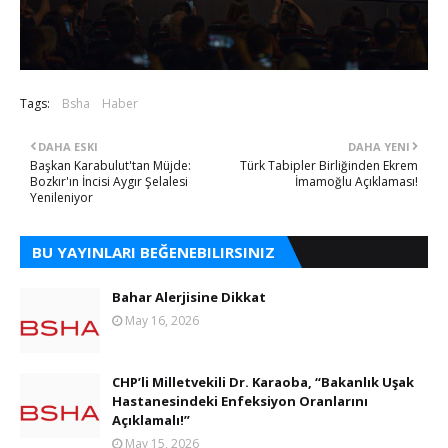
Tags:
Bsha
Haber
DAHA ESKI
DAHA YENI
Başkan Karabulut'tan Müjde:
Türk Tabipler Birliğinden Ekrem
Bozkır'ın İncisi Aygır Şelalesi
İmamoğlu Açıklaması!
Yenileniyor
BU YAYINLARI BEĞENEBILIRSINIZ
Bahar Alerjisine Dikkat
May 16, 2026
CHP’li Milletvekili Dr. Karaoba, “Bakanlık Uşak
Hastanesindeki Enfeksiyon Oranlarını
Açıklamalı!”
May 15, 2026