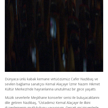
Dünyaca ünlü kabak kemane virtüözümüz Cafer Nazlıbaş ve
sevilen bağlama sanatçısı Kemal Alaçayır İzmir Nazım Hikmet
Kültür Merkezi’nde hayranlarına unutulmaz bir gece yaşattı.
Müzik severlerle Meşkhane konserler serisi ile buluşacaklarını
dile getiren Nazlıbaş, “Üstadımız Kemal Alaçayır ile ilkini
düzenlemenin mutluluğunu yaşıyorum. Gerçek müzisyenlerle