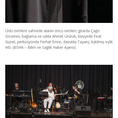
Ünlü isimlere sahnede alanın öncü isimleri; gitarda Çağrı
Gözeten, bağlama ve udda Ahmet Ürütük, klavyede Fırat
Günel, perküsyonda Ferhat Emre, davulda Tayanç Katılmış eşlik
etti. (BSHA – Bilim ve Sağlık Haber Ajansı)