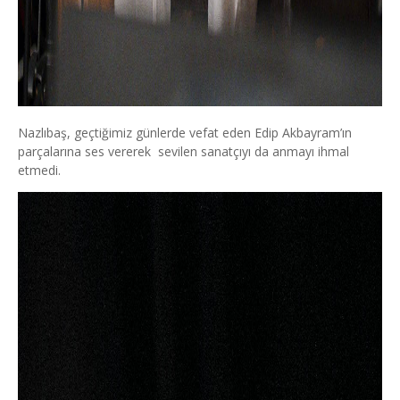
Nazlıbaş, geçtiğimiz günlerde vefat eden Edip Akbayram’ın
parçalarına ses vererek sevilen sanatçıyı da anmayı ihmal
etmedi.