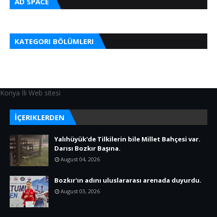
AD SPACE
KATEGORI BÖLÜMLERI
Konya İli Web sitesi
İÇERIKLERDEN
Yalıhüyük'de Tilkilerin bile Millet Bahçesi var.
Darısı Bozkır Başına.
August 04, 2026
Bozkır'ın adını uluslararası arenada duyurdu.
August 03, 2026