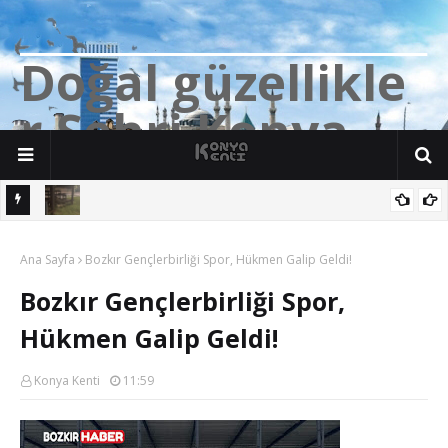
D
o
ğ
a
l
g
ü
z
e
l
l
i
k
l
e
r
Ş
e
h
r
i
K
o
n
y
a
n söz
Yalıhüyük'de Tilkilerin bile Millet Bahçesi var. Darısı Bozkır Başına.
Ana Sayfa
Bozkır Gençlerbirliği Spor, Hükmen Galip Geldi!
Bozkır Gençlerbirliği Spor,
Hükmen Galip Geldi!
Konya Kenti
11:59