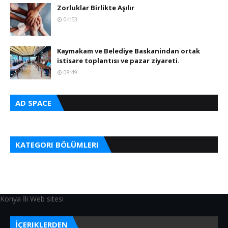
Zorluklar Birlikte Aşılır
04:53
Kaymakam ve Belediye Baskanindan ortak
istisare toplantısı ve pazar ziyareti.
08:49
AD SPACE
KATEGORI BÖLÜMLERI
Konya İli Web sitesi
İÇERIKLERDEN