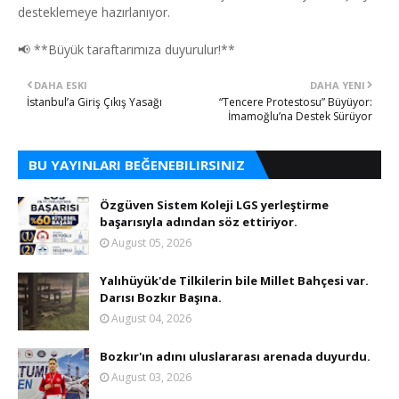
desteklemeye hazırlanıyor.
📢 **Büyük taraftarımıza duyurulur!**
DAHA ESKI
DAHA YENI
İstanbul’a Giriş Çıkış Yasağı
“Tencere Protestosu” Büyüyor:
İmamoğlu’na Destek Sürüyor
BU YAYINLARI BEĞENEBILIRSINIZ
Özgüven Sistem Koleji LGS yerleştirme
başarısıyla adından söz ettiriyor.
August 05, 2026
Yalıhüyük'de Tilkilerin bile Millet Bahçesi var.
Darısı Bozkır Başına.
August 04, 2026
Bozkır'ın adını uluslararası arenada duyurdu.
August 03, 2026