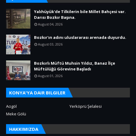
Yalıhüyük'de Tilkilerin bile Millet Bahçesi var.
Darısı Bozkır Başına.
August 04, 2026
Bozkır'ın adını uluslararası arenada duyurdu.
August 03, 2026
Bozkırlı Müftü Muhsin Yıldız, Banaz İlçe
Müftülüğü Görevine Başladı
August 01, 2026
KONYA'YA DAIR BILGILER
Acıgöl
Yerköprü Şelalesi
Meke Gölü
HAKKIMIZDA