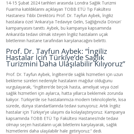
14-15 Şubat 2024 tarihleri arasında Londra Sağlık Turizmi
Fuarı’na katıldıklarını açıklayan TOBB ETÜ Tıp Fakültesi
Hastanesi Tıbbi Direktörü Prof. Dr. Tayfun Aybek, İngiliz
hastalara özel ‘Ankara’ya Tedaviye Gelin, Sağlığınızla Dönün’
kampanyasını tanıttı. Aybek, bu kampanya kapsamında
Ankara’da tedavi olmak isteyen İngiliz hastaların uçak
biletlerinin hastane tarafından karşılanacağını belirtti.
Prof. Dr. Tayfun Aybek: “İngiliz
Hastalar İçin Türkiye’de Sağlık
Turizmini Daha Ulaşılabilir Kılıyoruz”
Prof. Dr. Tayfun Aybek, İngiltere’de sağlık hizmetleri için uzun
bekleme süreleri nedeniyle hastaların mağdur olduğunu
vurgulayarak, “İngiltere’de birçok hasta, ameliyat veya özel
sağlık hizmetleri için aylarca, hatta yıllarca beklemek zorunda
kalıyor. Türkiye’de ise hastalarımıza modern teknolojilerle, kısa
sürede, dünya standartlarında tedavi sunuyoruz. Artık İngiliz
hastalar için Türkiye’ye ulaşımı da kolaylaştırıyoruz. Kampanya
kapsamında TOBB ETÜ Tıp Fakültesi Hastanesi’nde tedavi
olmayı seçen hastaların uçak biletlerini karşılayarak, sağlık
hizmetlerini daha ulaşılabilir hale getiriyoruz.” dedi.