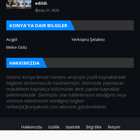
edildi.
July 31, 2026
KONYA'YA DAIR BILGILER
Acıgöl
Yerköprü Şelalesi
Meke Gölü
HAKKIMIZDA
Sitemiz Konya ilimizin tanıtımı amacıyla çeşitli kaynaklardaki
bilgilerin derlenmesi ile hazırlanmıştır. Sitemizde yayınlanan
makalelerin kaynakça bölümünde alıntı yapılan kaynaklar
belirtilmektedir. Sitemizde olan kaldırılmasını istediğiniz veya
sitemize eklenmesini istediğiniz bilgileri
rehber[at]konyakenti.com adresine gönderebilirler.
Hakkımızda
Gizlilik
İstatistik
Bilgi Ekle
İletişim
Created By
SoraTemplates
| Distributed By
Blogger Theme Developer