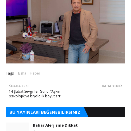
Tags:
Bsha
Haber
DAHA ESKI
DAHA YENI
14 Şubat Sevgililer Günü, “Aşkın
psikolojik ve biyolojik boyutları”
BU YAYINLARI BEĞENEBILIRSINIZ
Bahar Alerjisine Dikkat