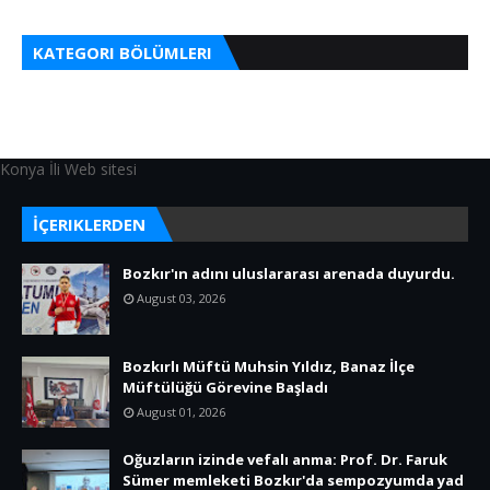
KATEGORI BÖLÜMLERI
Konya İli Web sitesi
İÇERIKLERDEN
Bozkır'ın adını uluslararası arenada duyurdu.
August 03, 2026
Bozkırlı Müftü Muhsin Yıldız, Banaz İlçe
Müftülüğü Görevine Başladı
August 01, 2026
Oğuzların izinde vefalı anma: Prof. Dr. Faruk
Sümer memleketi Bozkır'da sempozyumda yad