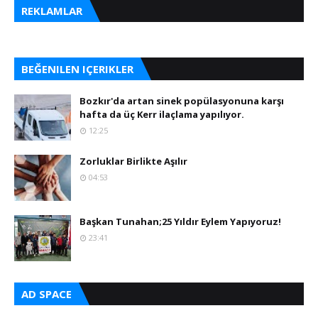
REKLAMLAR
BEĞENILEN IÇERIKLER
Bozkır'da artan sinek popülasyonuna karşı
hafta da üç Kerr ilaçlama yapılıyor.
12:25
Zorluklar Birlikte Aşılır
04:53
Başkan Tunahan;25 Yıldır Eylem Yapıyoruz!
23:41
AD SPACE