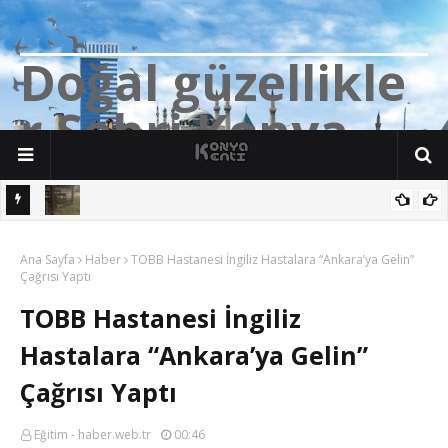
D
o
ğ
a
l
g
ü
z
e
l
l
i
k
l
e
r
Ş
e
h
r
i
K
o
n
y
a
n söz
Yalıhüyük'de Tilkilerin bile Millet Bahçesi var. Darısı Bozkır Başına.
Ana Sayfa
Haber
TOBB Hastanesi İngiliz Hastalara “Ankara’ya Gelin”
Çağrısı Yaptı
TOBB Hastanesi İngiliz
Hastalara “Ankara’ya Gelin”
Çağrısı Yaptı
Eğitim - haber.web.tr
00:46