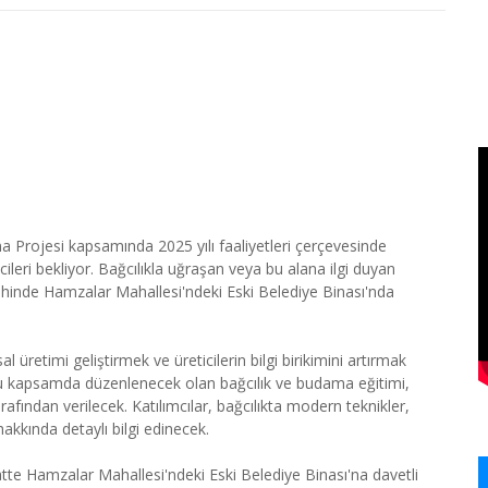
a Projesi kapsamında 2025 yılı faaliyetleri çerçevesinde
leri bekliyor. Bağcılıkla uğraşan veya bu alana ilgi duyan
arihinde Hamzalar Mahallesi'ndeki Eski Belediye Binası'nda
üretimi geliştirmek ve üreticilerin bilgi birikimini artırmak
Bu kapsamda düzenlenecek olan bağcılık ve budama eğitimi,
afından verilecek. Katılımcılar, bağcılıkta modern teknikler,
kkında detaylı bilgi edinecek.
saatte Hamzalar Mahallesi'ndeki Eski Belediye Binası'na davetli