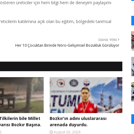
 gösteren üreticiler için hem bilgi hem de deneyim paylaşımı
icilerin katılımına açık olan bu eğitim, bölgedeki tarımsal
DAHA YENI
Her 10 Çocuktan Birinde Nöro-Gelişimsel Bozukluk Görülüyor
ilkilerin bile Millet
Bozkır'ın adını uluslararası
arısı Bozkır Başına.
arenada duyurdu.
6
August 03, 2026