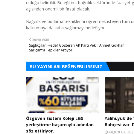
olduğu belirtildi. Bu eğitim, bağcılık sektöründe faaliyet
açısından önemli bir fırsat olacak.
Bağcılık ve budama tekniklerini öğrenmek isteyen tüm üret
kalkınmaya da katkı sağlamayı hedefliyor.
DAHA ESKI
Sağlıkçıları Hedef Gösteren AK Parti Vekili Ahmet Gökhan
Sarıçam’a Tepkiler Artıyor
BU YAYINLARI BEĞENEBILIRSINIZ
Özgüven Sistem Koleji LGS
Yalıhüyük'de T
yerleştirme başarısıyla adından
Bahçesi var. D
söz ettiriyor.
August 04, 202