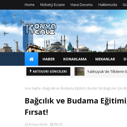
Home
Nöbetçi Eczane
Hava Durumu
Hakkımızda
Giz
HABER
KONAKLAMA
MEKANLAR
D
Yalıhüyük'de Tilkilerin 
KATEGORI GÜNCELERI
Ana Sayfa
Bağcılık ve Budama Eğitimi, Bozkır'da Bağcılar İçin Bü
Bağcılık ve Budama Eğitimi,
Fırsat!
Konya Kenti
06:33