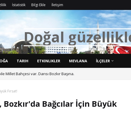
lilik
İstatistik
Bilgi Ekle
İletişim
D
o
ğ
a
l
g
ü
z
e
l
l
i
k
l
OĞA
TARIH
ETKINLIKLER
MEVLANA
İLÇELER
bile Millet Bahçesi var. Darısı Bozkır Başına.
yük Fırsat!
 Bozkır'da Bağcılar İçin Büyük