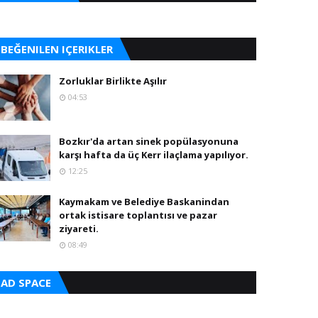
BEĞENILEN IÇERIKLER
Zorluklar Birlikte Aşılır
04:53
Bozkır'da artan sinek popülasyonuna
karşı hafta da üç Kerr ilaçlama yapılıyor.
12:25
Kaymakam ve Belediye Baskanindan
ortak istisare toplantısı ve pazar
ziyareti.
08:49
AD SPACE