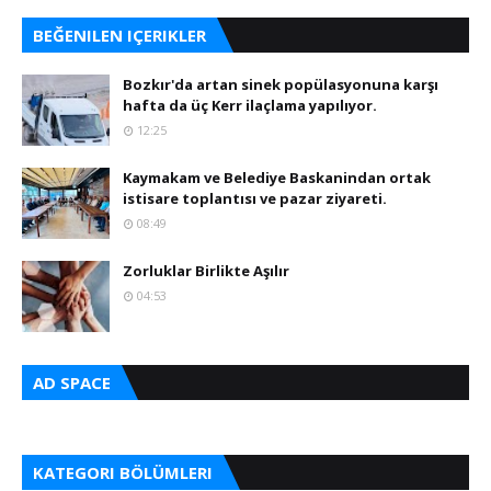
BEĞENILEN IÇERIKLER
Bozkır'da artan sinek popülasyonuna karşı
hafta da üç Kerr ilaçlama yapılıyor.
12:25
Kaymakam ve Belediye Baskanindan ortak
istisare toplantısı ve pazar ziyareti.
08:49
Zorluklar Birlikte Aşılır
04:53
AD SPACE
KATEGORI BÖLÜMLERI