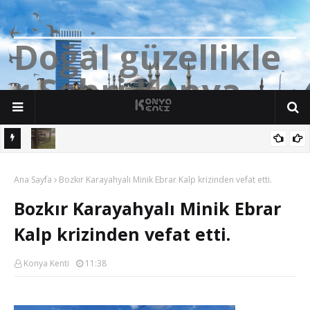
D
o
ğ
a
l
g
ü
z
e
l
l
i
k
l
e
r
Ş
e
h
r
i
K
o
n
y
a
n söz
Yalıhüyük'de Tilkilerin bile Millet Bahçesi var. Darısı Bozkır Başına.
Ana Sayfa
Bozkır Karayahyalı Minik Ebrar Kalp krizinden vefat etti.
Bozkır Karayahyalı Minik Ebrar
Kalp krizinden vefat etti.
Konya Kenti
11:38