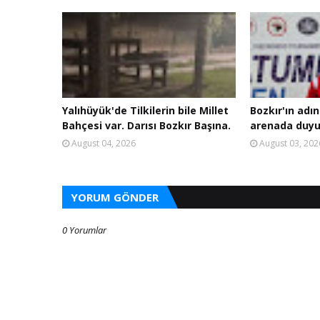
Yalıhüyük'de Tilkilerin bile Millet
Bozkır'ın adın
Bahçesi var. Darısı Bozkır Başına.
arenada duyu
August 04, 2026
August 03, 202
YORUM GÖNDER
0 Yorumlar