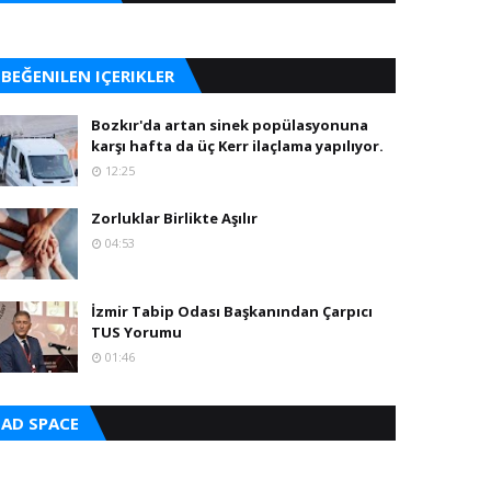
BEĞENILEN IÇERIKLER
Bozkır'da artan sinek popülasyonuna
karşı hafta da üç Kerr ilaçlama yapılıyor.
12:25
Zorluklar Birlikte Aşılır
04:53
İzmir Tabip Odası Başkanından Çarpıcı
TUS Yorumu
01:46
AD SPACE