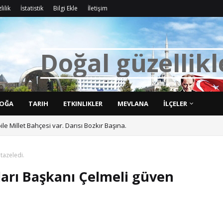
lilik
İstatistik
Bilgi Ekle
İletişim
D
o
ğ
a
l
g
ü
z
e
l
l
i
k
l
OĞA
TARIH
ETKINLIKLER
MEVLANA
İLÇELER
bile Millet Bahçesi var. Darısı Bozkır Başına.
tazeledi.
lları Başkanı Çelmeli güven