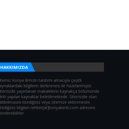
HAKKIMIZDA
itemiz Konya ilimizin tanıtımı amacıyla çeşitli
aynaklardaki bilgilerin derlenmesi ile hazırlanmıştır.
itemizde yayınlanan makalelerin kaynakça bölümünde
lıntı yapılan kaynaklar belirtilmektedir. Sitemizde olan
aldırılmasını istediğiniz veya sitemize eklenmesini
stediğiniz bilgileri rehber[at]konyakenti.com adresine
önderebilirler.