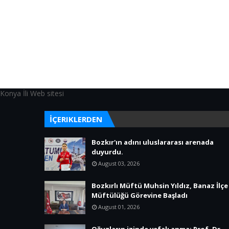
Konya İli Web sitesi
İÇERIKLERDEN
Bozkır'ın adını uluslararası arenada
duyurdu.
August 03, 2026
Bozkırlı Müftü Muhsin Yıldız, Banaz İlçe
Müftülüğü Görevine Başladı
August 01, 2026