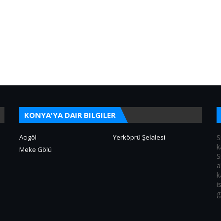
KONYA'YA DAIR BILGILER
Acıgöl
Yerköprü Şelalesi
S
k
Meke Gölü
S
a
k
i
g