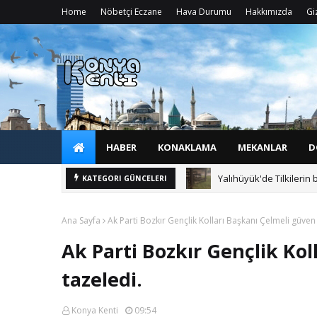
Home
Nöbetçi Eczane
Hava Durumu
Hakkımızda
Giz
HABER
KONAKLAMA
MEKANLAR
D
Yalıhüyük'de Tilkilerin 
KATEGORI GÜNCELERI
Ana Sayfa
Ak Parti Bozkır Gençlik Kolları Başkanı Çelmeli güven 
Ak Parti Bozkır Gençlik Ko
tazeledi.
Konya Kenti
09:54