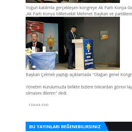
Yoğun katılımla gerçekleşen kongreye Ak Parti Konya Gen
,Ak Parti Konya Milletvekili Mehmet Baykan ve partililerin 
Başkan Çelmeli yaptığı açıklamada "Olağan genel Kongre
Yönetim Kurulumuzla birlikte bizlere tekrardan görevi la
olmasını dilerim" dedi.
DAHA ESKI
BU YAYINLARI BEĞENEBILIRSINIZ