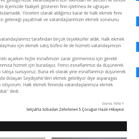
 ilçemizde faaliyet gösteren fırın işletmesi ile uğraşan
 bulamadık. Yönetim olarak aldığımız karar ile halk ekmek fırını
isi geleneği yaşatmak ve vatandaşlarımızın ekmek sorununu
vatandaşlarımız tarafından birçok teşekkürler aldık. Halk ekmek
ulaşması için ekmek satış büfesi ile de hizmeti vatandaşımızın
eti açarken hiçbir esnafımızın zarar görmemesi için gerekli
larımıza hizmet için buradayız. Fırıncı esnaflarımızı da düşünerek
dan satışa sunuyoruz. Buna ek olarak yine esnaflarımızı düşünerek
a dolaşan Seydişehir'den ekmek getiriliyor diye asparagas
k istiyorum. Halk ekmek fırınında vatandaşlarımıza ekmek
duk" dedi.
DAHA YENI
Selçuk’ta Sobadan Zehirlenen 5 Çocuğun Hazin Hikayesi