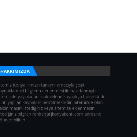
HAKKIMIZDA
itemiz Konya ilimizin tanıtımı amacıyla çeşitli
aynaklardaki bilgilerin derlenmesi ile hazırlanmıştır.
itemizde yayınlanan makalelerin kaynakça bölümünde
lıntı yapılan kaynaklar belirtilmektedir. Sitemizde olan
aldırılmasını istediğiniz veya sitemize eklenmesini
stediğiniz bilgileri rehber[at]konyakenti.com adresine
önderebilirler.