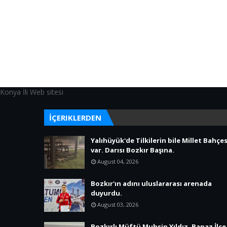
Konya İli Web sitesi
İÇERIKLERDEN
Yalıhüyük'de Tilkilerin bile Millet Bahçes
var. Darısı Bozkır Başına.
August 04, 2026
Bozkır'ın adını uluslararası arenada
duyurdu.
August 03, 2026
Bozkırlı Müftü Muhsin Yıldız, Banaz İlçe