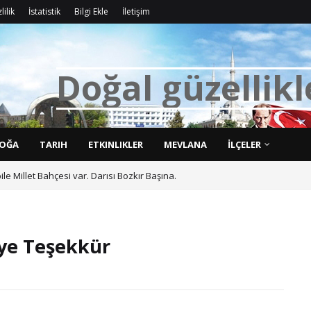
lilik
İstatistik
Bilgi Ekle
İletişim
D
o
ğ
a
l
g
ü
z
e
l
l
i
k
l
OĞA
TARIH
ETKINLIKLER
MEVLANA
İLÇELER
bile Millet Bahçesi var. Darısı Bozkır Başına.
’ye Teşekkür