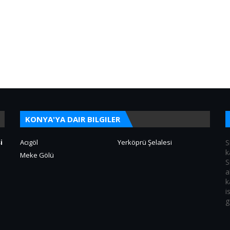
KONYA'YA DAIR BILGILER
i
Acıgöl
Yerköprü Şelalesi
S
k
Meke Gölü
S
a
k
i
g