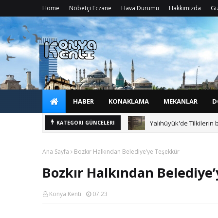
Home
Nöbetçi Eczane
Hava Durumu
Hakkımızda
Giz
HABER
KONAKLAMA
MEKANLAR
D
Yalıhüyük'de Tilkilerin 
KATEGORI GÜNCELERI
Ana Sayfa
Bozkır Halkından Belediye’ye Teşekkür
Bozkır Halkından Belediye
Konya Kenti
07:23