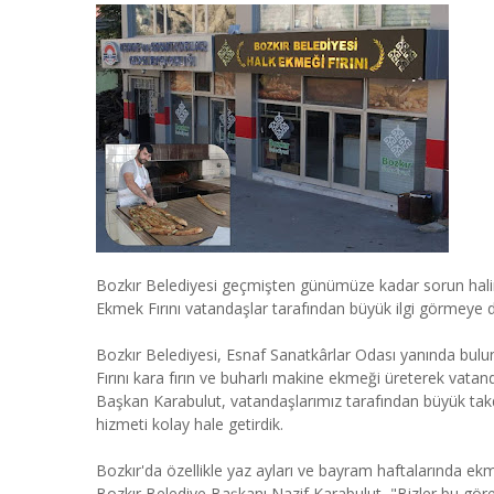
Bozkır Belediyesi geçmişten günümüze kadar sorun halin
Ekmek Fırını vatandaşlar tarafından büyük ilgi görmeye 
Bozkır Belediyesi, Esnaf Sanatkârlar Odası yanında buluna
Fırını kara fırın ve buharlı makine ekmeği üreterek vatan
Başkan Karabulut, vatandaşlarımız tarafından büyük takdi
hizmeti kolay hale getirdik.
Bozkır'da özellikle yaz ayları ve bayram haftalarında ekm
Bozkır Belediye Başkanı Nazif Karabulut, "Bizler bu göreve