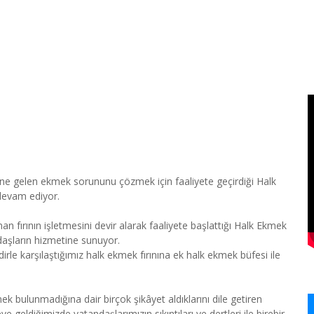
e gelen ekmek sorununu çözmek için faaliyete geçirdiği Halk
devam ediyor.
n fırının işletmesini devir alarak faaliyete başlattığı Halk Ekmek
daşların hizmetine sunuyor.
rle karşılaştığımız halk ekmek fırınına ek halk ekmek büfesi ile
ek bulunmadığına dair birçok şikâyet aldıklarını dile getiren
 geldiğimizde vatandaşlarımızın sıkıntıları ve dertleri ile birebir