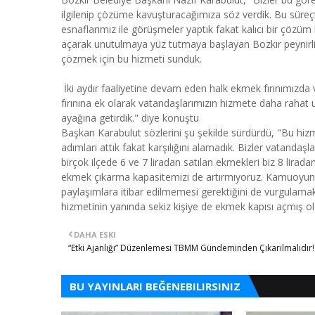
ilgilenip çözüme kavuşturacağımıza söz verdik. Bu süreçte
esnaflarımız ile görüşmeler yaptık fakat kalıcı bir çözüm
açarak unutulmaya yüz tutmaya başlayan Bozkır peynirl
çözmek için bu hizmeti sunduk.
İki aydır faaliyetine devam eden halk ekmek fırınımızda 
fırınına ek olarak vatandaşlarımızın hizmete daha rahat 
ayağına getirdik." diye konuştu
Başkan Karabulut sözlerini şu şekilde sürdürdü, "Bu hizm
adımları attık fakat karşılığını alamadık. Bizler vatandaş
birçok ilçede 6 ve 7 liradan satılan ekmekleri biz 8 lira
ekmek çıkarma kapasitemizi de artırmıyoruz. Kamuoyund
paylaşımlara itibar edilmemesi gerektiğini de vurgulama
hizmetinin yanında sekiz kişiye de ekmek kapısı açmış ol
DAHA ESKI
“Etki Ajanlığı” Düzenlemesi TBMM Gündeminden Çıkarılmalıdır!
BU YAYINLARI BEĞENEBILIRSINIZ