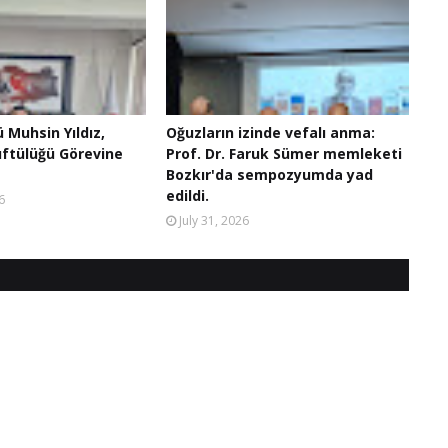
ü Muhsin Yıldız,
Oğuzların izinde vefalı anma:
üftülüğü Görevine
Prof. Dr. Faruk Sümer memleketi
Bozkır'da sempozyumda yad
edildi.
6
July 31, 2026