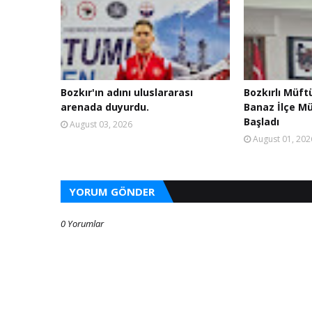
Bozkır'ın adını uluslararası
Bozkırlı Müft
arenada duyurdu.
Banaz İlçe M
Başladı
August 03, 2026
August 01, 202
YORUM GÖNDER
0 Yorumlar