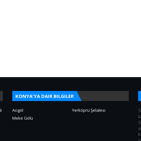
KONYA'YA DAIR BILGILER
i
Acıgöl
Yerköprü Şelalesi
S
k
Meke Gölü
S
a
k
i