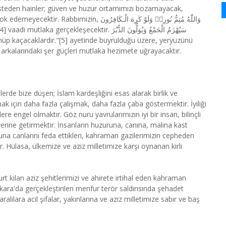
steden hainler; güven ve huzur ortamımızı bozamayacak,
وَاللّٰهُ مُتِمُّ نُورِه۪ وَلَوْ كَرِهَ الْـكَافِر
cektir. سَيُهْزَمُ الْجَمْعُ وَيُوَلُّونَ الدُّبُرَ
önüp kaçacaklardır."[5] ayetinde buyrulduğu üzere, yeryüzünü
 arkalarındaki şer güçleri mutlaka hezimete uğrayacaktır.
rde bize düşen; İslam kardeşliğini esas alarak birlik ve
k için daha fazla çalışmak, daha fazla çaba göstermektir. İyiliği
e engel olmaktır. Göz nuru yavrularımızın iyi bir insan, bilinçli
erine getirmektir. İnsanların huzuruna, canına, malına kast
runa canlarını feda ettikleri, kahraman gazilerimizin cepheden
 Hülasa, ülkemize ve aziz milletimize karşı oynanan kirli
rt kılan aziz şehitlerimizi ve ahirete irtihal eden kahraman
ara'da gerçekleştirilen menfur terör saldırısında şehadet
ılara acil şifalar, yakınlarına ve aziz milletimize sabır ve baş