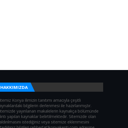
HAKKIMIZDA
itemiz Konya ilimizin tanıtımı amacıyla çeşitli
aynaklardaki bilgilerin derlenmesi ile hazırlanmıştır.
itemizde yayınlanan makalelerin kaynakça bölümünde
lıntı yapılan kaynaklar belirtilmektedir. Sitemizde olan
aldırılmasını istediğiniz veya sitemize eklenmesini
stediğiniz bilgileri rehber[at]konyakenti.com adresine