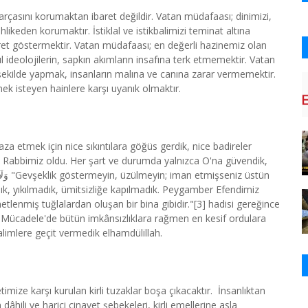
çasını korumaktan ibaret değildir. Vatan müdafaası; dinimizi,
ikeden korumaktır. İstiklal ve istikbalimizi teminat altına
ayret göstermektir. Vatan müdafaası; en değerli hazinemiz olan
ıl ideolojilerin, sapkın akımların insafına terk etmemektir. Vatan
şekilde yapmak, insanların malına ve canına zarar vermemektir.
tmek isteyen hainlere karşı uyanık olmaktır.
za etmek için nice sıkıntılara göğüs gerdik, nice badireler
ce Rabbimiz oldu. Her şart ve durumda yalnızca O'na güvendik,
dık, yıkılmadık, ümitsizliğe kapılmadık. Peygamber Efendimiz
netlenmiş tuğlalardan oluşan bir bina gibidir."[3] hadisi gereğince
li Mücadele'de bütün imkânsızlıklara rağmen en kesif ordulara
alimlere geçit vermedik elhamdülillah.
imize karşı kurulan kirli tuzaklar boşa çıkacaktır. İnsanlıktan
âhili ve harici cinayet şebekeleri, kirli emellerine asla