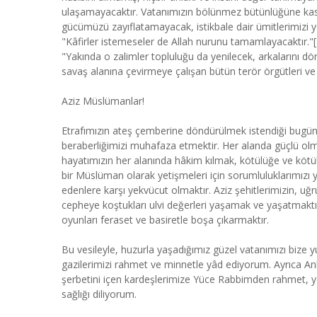
ulaşamayacaktır. Vatanımızın bölünmez bütünlüğüne ka
gücümüzü zayıflatamayacak, istikbale dair ümitlerimizi yok edemeyecektir. Rabbimizin, ُونَ
"Kâfirler istemeseler de Allah nurunu tamamlayacaktır."[4] vaadi mutlaka gerçekleşe
"Yakında o zalimler topluluğu da yenilecek, arkalarını d
savaş alanına çevirmeye çalışan bütün terör örgütleri ve
Aziz Müslümanlar!
Etrafımızın ateş çemberine döndürülmek istendiği bugünle
beraberliğimizi muhafaza etmektir. Her alanda güçlü olma
hayatımızın her alanında hâkim kılmak, kötülüğe ve kötüler
bir Müslüman olarak yetişmeleri için sorumluluklarımızı y
edenlere karşı yekvücut olmaktır. Aziz şehitlerimizin, uğ
cepheye koştukları ulvi değerleri yaşamak ve yaşatmaktır.
oyunları feraset ve basiretle boşa çıkarmaktır.
Bu vesileyle, huzurla yaşadığımız güzel vatanımızı bize yu
gazilerimizi rahmet ve minnetle yâd ediyorum. Ayrıca Ank
şerbetini içen kardeşlerimize Yüce Rabbimden rahmet, yaral
sağlığı diliyorum.