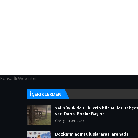
Konya İli Web sitesi
İÇERIKLERDEN
Yalıhüyük'de Tilkilerin bile Millet Bahçes
var. Darısı Bozkır Başına.
August 04, 2026
Bozkır'ın adını uluslararası arenada