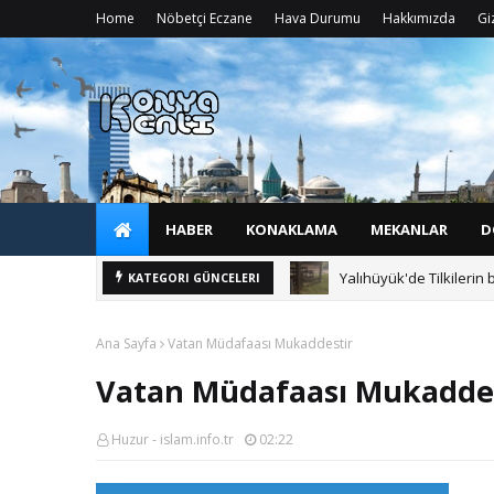
Home
Nöbetçi Eczane
Hava Durumu
Hakkımızda
Giz
HABER
KONAKLAMA
MEKANLAR
D
Yalıhüyük'de Tilkilerin 
KATEGORI GÜNCELERI
Ana Sayfa
Vatan Müdafaası Mukaddestir
Vatan Müdafaası Mukaddes
Huzur - islam.info.tr
02:22