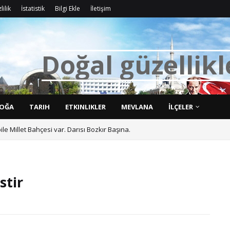
lilik
İstatistik
Bilgi Ekle
İletişim
D
o
ğ
a
l
g
ü
z
e
l
l
i
k
l
OĞA
TARIH
ETKINLIKLER
MEVLANA
İLÇELER
bile Millet Bahçesi var. Darısı Bozkır Başına.
tir