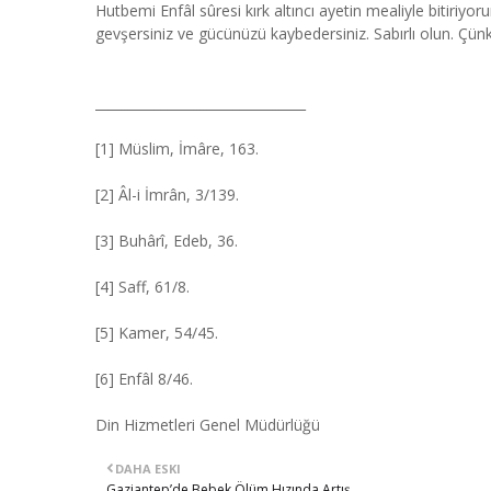
Hutbemi Enfâl sûresi kırk altıncı ayetin mealiyle bitiriyor
gevşersiniz ve gücünüzü kaybedersiniz. Sabırlı olun. Çünk
________________________________
[1] Müslim, İmâre, 163.
[2] Âl-i İmrân, 3/139.
[3] Buhârî, Edeb, 36.
[4] Saff, 61/8.
[5] Kamer, 54/45.
[6] Enfâl 8/46.
Din Hizmetleri Genel Müdürlüğü
DAHA ESKI
Gaziantep’de Bebek Ölüm Hızında Artış