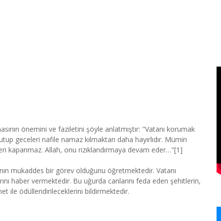
sının önemini ve faziletini şöyle anlatmıştır: "Vatanı korumak
 tutup geceleri nafile namaz kılmaktan daha hayırlıdır. Mümin
teri kapanmaz. Allah, onu rızıklandırmaya devam eder…"[1]
asının mukaddes bir görev olduğunu öğretmektedir. Vatanı
ını haber vermektedir. Bu uğurda canlarını feda eden şehitlerin,
 ile ödüllendirileceklerini bildirmektedir.