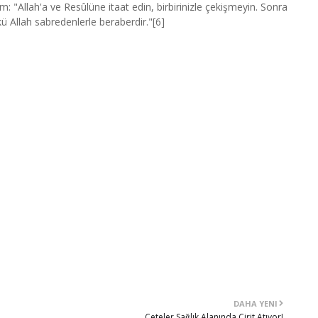
um: "Allah'a ve Resûlüne itaat edin, birbirinizle çekişmeyin. Sonra
ü Allah sabredenlerle beraberdir."[6]
DAHA YENI
Çeteler Sağlık Alanında Cirit Atıyor!