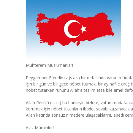
Muhterem Müslümanlar!
Peygamber Efendimiz (s.a.s) bir defasında vatan müdafaa
için bir gün ve bir gece nöbet tutmak, bir ay nafile oruç
nöbet tutarken ruhunu Allah'a teslim etse bile amel def
Allah Resûlü (s.a.s) bu hadisiyle bizlere, vatan müdafa
korumak için nöbet tutanların ibadet sevabı kazanacaklar
Allah katında sonsuz nimetlere ulaşacaklarını, ebedi cennet
Aziz Müminler!