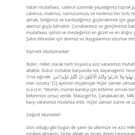
Vatan müdafaası, sadece üzerinde yaşadığımız toprak par
canımızı, malımızı, namusumuzu ve neslimizi her türlü tehl
almak, birliğimizi ve kardeşliğimizi güçlendirmek için g
ailemizi güçlü kılmaktır. Çocuklarımızı ve gençlerimizi bat
müdafaası; işimizi ve mesleğimizi en güzel ve en doğru 
Şahsi ihtirasları için dinimizi ve duygularımızı istismar e
Kıymetli Müslümanlar!
Bizler, millet olarak tarih boyunca aziz vatanımızı muhafa
atlattık. Bütün zorluklar karşısında tek dayanağımız Yü
O'na sığındık. وَلَا تَهِنُوا وَلَا تَحْزَنُوا وَاَنْتُمُ الْاَعْلَوْنَ اِنْ كُنْتُمْ مُؤْمِن۪ينَ "Gevşeklik göstermeyin, üzülmeyin; iman etmişseniz üstün
olan sizsiniz."[2] ayetinin müjdesiyle hiçbir zaman yılma
(s.a.s)'in "Mümin, mümin kardeşi için birbirine sımsıkı ke
birbirimize omuz verdik. Malazgirt'te, Çanakkale'de, Mil
karşı vatanımızı müdafaa ettik. Hiçbir zaman zulme ve z
Değerli Müminler!
Dün olduğu gibi bugün de yarın da ülkemize ve aziz millet
nasibini almamış, hiçbir ahlaki ve insani değer tanımayan d