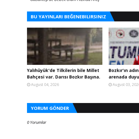
BU YAYINLARI BEĞENEBILIRSINIZ
Yalıhüyük'de Tilkilerin bile Millet
Bozkır'ın adın
Bahçesi var. Darısı Bozkır Başına.
arenada duyu
August 04, 2026
August 03, 202
YORUM GÖNDER
0 Yorumlar