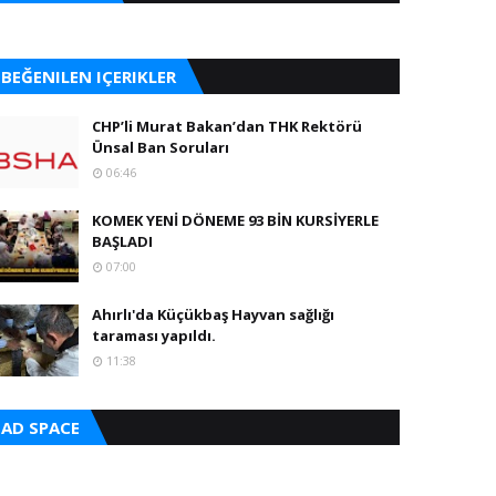
BEĞENILEN IÇERIKLER
CHP’li Murat Bakan’dan THK Rektörü
Ünsal Ban Soruları
06:46
KOMEK YENİ DÖNEME 93 BİN KURSİYERLE
BAŞLADI
07:00
Ahırlı'da Küçükbaş Hayvan sağlığı
taraması yapıldı.
11:38
AD SPACE