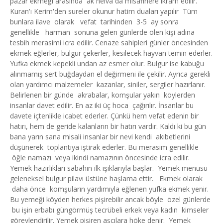
pazar ekmeği arasında ak helva da misafirlere ikram edilir.
Kuran'ı Kerim'den sureler okunur hatim duaları yapılır Tüm
bunlara ilave olarak vefat tarihinden 3-5 ay sonra
genellikle harman sonuna gelen günlerde ölen kişi adına
tesbih merasimi icra edilir. Cenaze sahipleri günler öncesinden
ekmek eğlerler, bulgur çekerler, kesilecek hayvan temin ederler.
Yufka ekmek kepekli undan az esmer olur. Bulgur ise kabuğu
alınmamış sert buğdaydan el değirmeni ile çekilir. Ayrıca gerekli
olan yardımcı malzemeler kazanlar, siniler, sergiler hazırlanır.
Belirlenen bir günde akrabalar, komşular yakın köylerden
insanlar davet edilir. En az iki üç hoca çağırılır. İnsanlar bu
davete içtenlikle icabet ederler. Çünkü hem vefat edenin bir
hatırı, hem de geride kalanların bir hatırı vardır. Kaldı ki bu gün
bana yarın sana misali insanlar bir nevi kendi akıbetlerini
düşünerek toplantıya iştirak ederler. Bu merasim genellikle
öğle namazı veya ikindi namazının öncesinde icra edilir.
Yemek hazırlıkları sabahın ilk ışıklarıyla başlar. Yemek menusu
geleneksel bulgur pilavı üstüne haşlama ettir. Ekmek olarak
daha önce komşuların yardımıyla eğlenen yufka ekmek yenir.
Bu yemeği köyden herkes pişirebilir ancak böyle özel günlerde
bu işin erbabı güngörmüş tecrübeli erkek veya kadın kimseler
görevlendirilir. Yemek pişiren aşçılara höke denir. Yemek