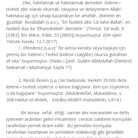
Zikir, hatırlamak ve hatırlatmak demektir. Kelime-i
tevhidi zikir olarak okumak, okuyana ve dinleyenlere Allah'ı
hatırlatacağı için sevap kazandıran bir ameldir, zikirlerin en
güzelidir. Resûlullah (s.a.s.), "En faziletli zikir 'Lâ ilahe illallah'; en
faziletli dua da 'Elhamdülillah' demektir." (Tirmizî, Deʽavât, 9
[3383]; İbn Mâce, Edeb, 55 [3800]) buyurmuştur. (Din işleri
Yüksek Kurulu 12.7.2017)
1. Efendimiz (s.a.v)'' Bir kimse kendisi veya başkası için
yetmiş bin Kelime-i Tevhid (kelime-i tayyibe) okursa günahları
af olur'' buyurmuştur. (Hadis-i Şerif- Gulâm AlîAbdullah (Dehlevî)
Makamat-ı Mazhariyye Sayfa 77)
2. Resûli Ekrem (s.a.) bir hadisinde; Herkim 70.000 defa
kelime-i tevhidi söylerse o kimse bağışlanır. Kim için söylenirse
o da bağışlanır" buyurmuştur. (Mübârekfûrî, Mukaddime, s.
308;Haldun el-Ahdeb, Esbâbu ihtilâfi'l-muhaddisîn, s.614.)
Bir kimse vefat ettiği zaman dini merasimler ve defin
işleminin ardından gelen misafirlere cenaze sahibinin komşuları
tarafından yemek ikram edilir. Bu yemekler komşular
tarafından hazırlanan ev yemekleri olabileceği gibi genellikle