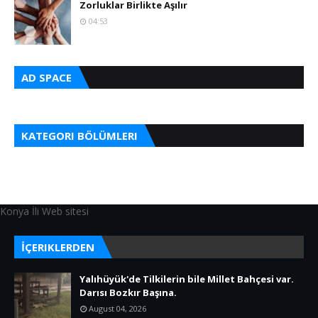
Zorluklar Birlikte Aşılır
04:53
AD SPACE
KATEGORI BÖLÜMLERI
Konya İli Web sitesi
İÇERIKLERDEN
Yalıhüyük'de Tilkilerin bile Millet Bahçesi var.
Darısı Bozkır Başına.
August 04, 2026