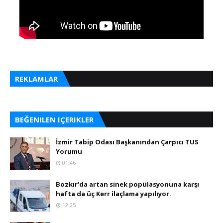
REKLAMLAR
BEĞENILEN IÇERIKLER
İzmir Tabip Odası Başkanından Çarpıcı TUS
Yorumu
01:46
Bozkır'da artan sinek popülasyonuna karşı
hafta da üç Kerr ilaçlama yapılıyor.
12:25