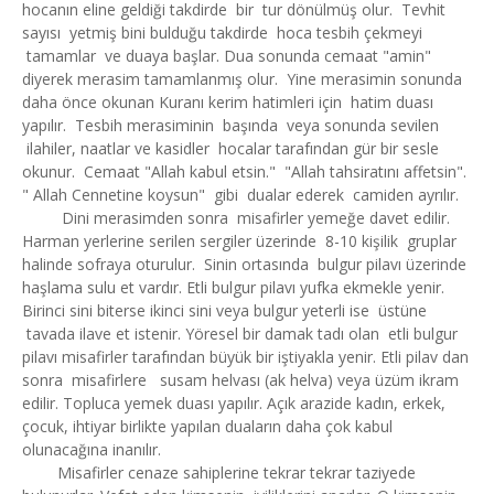
hocanın eline geldiği takdirde bir tur dönülmüş olur. Tevhit
sayısı yetmiş bini bulduğu takdirde hoca tesbih çekmeyi
tamamlar ve duaya başlar. Dua sonunda cemaat "amin"
diyerek merasim tamamlanmış olur. Yine merasimin sonunda
daha önce okunan Kuranı kerim hatimleri için hatim duası
yapılır. Tesbih merasiminin başında veya sonunda sevilen
ilahiler, naatlar ve kasidler hocalar tarafından gür bir sesle
okunur. Cemaat "Allah kabul etsin." "Allah tahsiratını affetsin".
" Allah Cennetine koysun" gibi dualar ederek camiden ayrılır.
Dini merasimden sonra misafirler yemeğe davet edilir.
Harman yerlerine serilen sergiler üzerinde 8-10 kişilik gruplar
halinde sofraya oturulur. Sinin ortasında bulgur pilavı üzerinde
haşlama sulu et vardır. Etli bulgur pilavı yufka ekmekle yenir.
Birinci sini biterse ikinci sini veya bulgur yeterli ise üstüne
tavada ilave et istenir. Yöresel bir damak tadı olan etli bulgur
pilavı misafirler tarafından büyük bir iştiyakla yenir. Etli pilav dan
sonra misafirlere susam helvası (ak helva) veya üzüm ikram
edilir. Topluca yemek duası yapılır. Açık arazide kadın, erkek,
çocuk, ihtiyar birlikte yapılan duaların daha çok kabul
olunacağına inanılır.
Misafirler cenaze sahiplerine tekrar tekrar taziyede