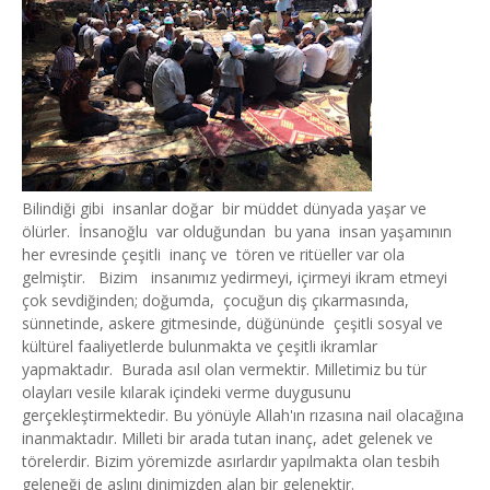
Bilindiği gibi insanlar doğar bir müddet dünyada yaşar ve
ölürler. İnsanoğlu var olduğundan bu yana insan yaşamının
her evresinde çeşitli inanç ve tören ve ritüeller var ola
gelmiştir. Bizim insanımız yedirmeyi, içirmeyi ikram etmeyi
çok sevdiğinden; doğumda, çocuğun diş çıkarmasında,
sünnetinde, askere gitmesinde, düğününde çeşitli sosyal ve
kültürel faaliyetlerde bulunmakta ve çeşitli ikramlar
yapmaktadır. Burada asıl olan vermektir. Milletimiz bu tür
olayları vesile kılarak içindeki verme duygusunu
gerçekleştirmektedir. Bu yönüyle Allah'ın rızasına nail olacağına
inanmaktadır. Milleti bir arada tutan inanç, adet gelenek ve
törelerdir. Bizim yöremizde asırlardır yapılmakta olan tesbih
geleneği de aslını dinimizden alan bir gelenektir.