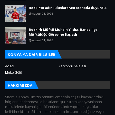
Bozkır'ın adını uluslararası arenada duyurdu.
August 03, 2026
Bozkırlı Müftü Muhsin Yıldız, Banaz İlçe
Müftülüğü Görevine Başladı
August 01, 2026
KONYA'YA DAIR BILGILER
Acıgöl
Yerköprü Şelalesi
Meke Gölü
HAKKIMIZDA
Sitemiz Konya ilimizin tanıtımı amacıyla çeşitli kaynaklardaki
bilgilerin derlenmesi ile hazırlanmıştır. Sitemizde yayınlanan
makalelerin kaynakça bölümünde alıntı yapılan kaynaklar
belirtilmektedir. Sitemizde olan kaldırılmasını istediğiniz veya