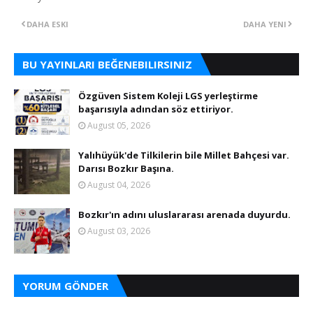
DAHA ESKI
DAHA YENI
BU YAYINLARI BEĞENEBILIRSINIZ
Özgüven Sistem Koleji LGS yerleştirme
başarısıyla adından söz ettiriyor.
August 05, 2026
Yalıhüyük'de Tilkilerin bile Millet Bahçesi var.
Darısı Bozkır Başına.
August 04, 2026
Bozkır'ın adını uluslararası arenada duyurdu.
August 03, 2026
YORUM GÖNDER