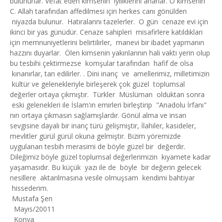
bulunurlar. Vefat eden kimsenin iyiliklerini anarlar. O kimsenin
C. Allah tarafından affedilmesi için herkes canı gönülden
niyazda bulunur. Hatıralarını tazelerler. O gün cenaze evi için
ikinci bir yas günüdür. Cenaze sahipleri misafirlere katıldıkları
için memnuniyetlerini belirtilirler, manevi bir ibadet yapmanın
hazzını duyarlar. Ölen kimsenin yakınlarının hali vakti yerin olup
bu tesbihi çektirmezse komşular tarafından hafif de olsa
kınanırlar, tan edilirler. . Dini inanç ve amellerimiz, milletimizin
kültür ve gelenekleriyle birleşerek çok güzel toplumsal
değerler ortaya çıkmıştır. Türkler Müslüman olduktan sonra
eski gelenekleri ile İslam'ın emirleri birleştirip "Anadolu İrfanı"
nın ortaya çıkmasın sağlamışlardır. Gönül alma ve insan
sevgisine dayalı bir inanç türü gelişmiştir, İlahiler, kasideler,
mevlitler gürül gürül okuna gelmiştir. Bizim yöremizde
uygulanan tesbih merasimi de böyle güzel bir değerdir.
Dileğimiz böyle güzel toplumsal değerlerimizin kıyamete kadar
yaşamasıdır. Bu küçük yazı ile de böyle bir değerin gelecek
nesillere aktarılmasına vesile olmuşsam kendimi bahtiyar
hissederim.
Mustafa Şen
Mayıs/20011
Konya