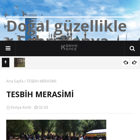
D
o
ğ
a
l
g
ü
z
e
l
l
i
k
l
e
r
Ş
e
h
r
i
K
o
n
y
a
n söz
Yalıhüyük'de Tilkilerin bile Millet Bahçesi var. Darısı Bozkır Başına.
Ana Sayfa
TESBİH MERASİMİ
TESBİH MERASİMİ
Konya Kenti
02:03