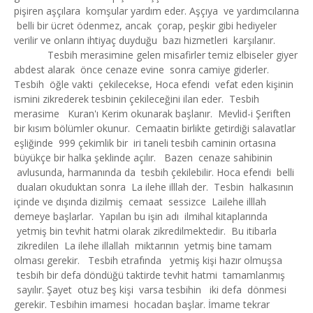
pişiren aşçılara komşular yardım eder. Aşçıya ve yardımcılarına
belli bir ücret ödenmez, ancak çorap, peşkir gibi hediyeler
verilir ve onların ihtiyaç duyduğu bazı hizmetleri karşılanır.
Tesbih merasimine gelen misafirler temiz elbiseler giyer
abdest alarak önce cenaze evine sonra camiye giderler.
Tesbih öğle vakti çekilecekse, Hoca efendi vefat eden kişinin
ismini zikrederek tesbinin çekileceğini ilan eder. Tesbih
merasime Kuran'ı Kerim okunarak başlanır. Mevlid-i Şeriften
bir kısım bölümler okunur. Cemaatin birlikte getirdiği salavatlar
eşliğinde 999 çekimlik bir iri taneli tesbih caminin ortasına
büyükçe bir halka şeklinde açılır. Bazen cenaze sahibinin
avlusunda, harmanında da tesbih çekilebilir. Hoca efendi belli
duaları okuduktan sonra La ilehe illlah der. Tesbin halkasının
içinde ve dışında dizilmiş cemaat sessizce Lailehe illlah
demeye başlarlar. Yapılan bu işin adı ilmihal kitaplarında
yetmiş bin tevhit hatmi olarak zikredilmektedir. Bu itibarla
zikredilen La ilehe illallah miktarının yetmiş bine tamam
olması gerekir. Tesbih etrafında yetmiş kişi hazır olmuşsa
tesbih bir defa döndüğü taktirde tevhit hatmi tamamlanmış
sayılır. Şayet otuz beş kişi varsa tesbihin iki defa dönmesi
gerekir. Tesbihin imamesi hocadan başlar. İmame tekrar